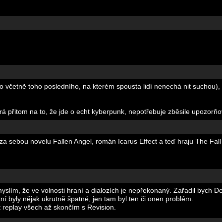
 to včetně toho posledního, na kterém spousta lidí nenechá nit suchou)
erá přitom na to, že jde o echt kyberpunk, nepotřebuje zběsile upozorňo
a sebou novelu Fallen Angel, román Icarus Effect a teď hraju The Fall 
myslím, že ve volnosti hraní a dialozích je nepřekonaný. Zařadil bych D
tatní byly nějak ukrutně špatné, jen tam byl ten či onen problém.
 replay všech až skončím s Revision.