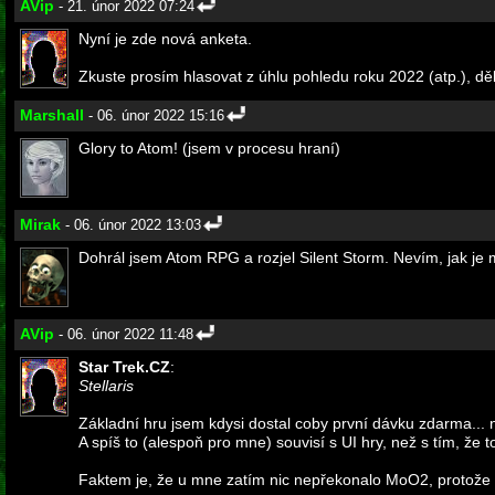
AVip
- 21. únor 2022 07:24
Nyní je zde nová anketa.
Zkuste prosím hlasovat z úhlu pohledu roku 2022 (atp.), děku
Marshall
- 06. únor 2022 15:16
Glory to Atom! (jsem v procesu hraní)
Mirak
- 06. únor 2022 13:03
Dohrál jsem Atom RPG a rozjel Silent Storm. Nevím, jak je m
AVip
- 06. únor 2022 11:48
Star Trek.CZ
:
Stellaris
Základní hru jsem kdysi dostal coby první dávku zdarma... 
A spíš to (alespoň pro mne) souvisí s UI hry, než s tím, že 
Faktem je, že u mne zatím nic nepřekonalo MoO2, protože ta