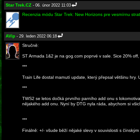
Star Trek.CZ
- 06. únor 2022 11:03
Recenzia módu Star Trek: New Horizons pre vesmírnu straté
AVip
- 29. leden 2022 06:18
Stručně:
ST Armada 1&2 je na gog.com poprvé v sale. Sice 20% off,
***
Train Life dostal mamutí update, který přepsal většinu hry.
***
TWS2 se letos dočká prvního parního add onu s lokomotivami 
nějakého add onu. Nyní by DTG nyla ráda, abychom si všic
***
Finálně: +/- všude běží nějaké slevy v souvislosti s čínským 