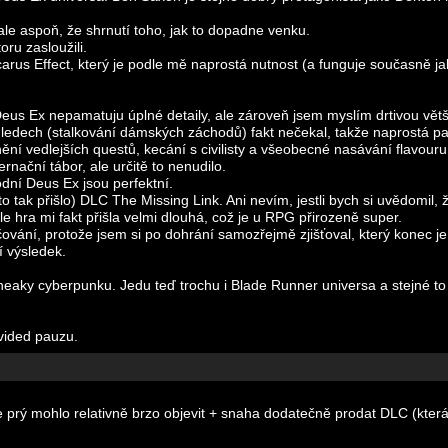
ale aspoň, že shrnutí toho, jak to dopadne venku.
ru zasloužili.
carus Effect, který je podle mě naprostá nutnost (a funguje současně j
eus Ex nepamatuju úplné detaily, ale zároveň jsem myslím drtivou větš
 ohledech (stalkování dámských záchodů) fakt nečekal, takže naprostá p
lnění vedlejších questů, kecání s civilisty a všeobecné nasávání flavouru
rnační tábor, ale určitě to nenudilo.
odní Deus Ex jsou perfektní.
 tak přišlo) DLC The Missing Link. Ani nevím, jestli bych si uvědomil, 
 ale hra mi fakt přišla velmi dlouhá, což je u RPG přirozeně super.
kračování, protože jsem si po dohrání samozřejmě zjišťoval, který konec j
 výsledek.
neaky cyberpunku. Jedu teď trochu i Blade Runner universa a stejné t
vided pauzu.
 prý mohlo relativně brzo objevit + snaha dodatečně prodat DLC (která 