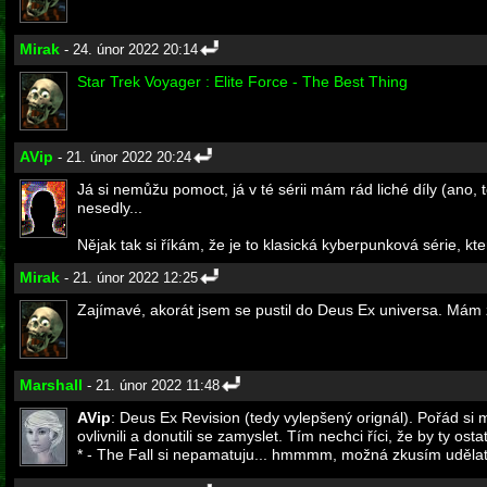
Mirak
- 24. únor 2022 20:14
Star Trek Voyager : Elite Force - The Best Thing
AVip
- 21. únor 2022 20:24
Já si nemůžu pomoct, já v té sérii mám rád liché díly (ano,
nesedly...
Nějak tak si říkám, že je to klasická kyberpunková série, kt
Mirak
- 21. únor 2022 12:25
Zajímavé, akorát jsem se pustil do Deus Ex universa. Mám z
Marshall
- 21. únor 2022 11:48
AVip
: Deus Ex Revision (tedy vylepšený orignál). Pořád si 
ovlivnili a donutili se zamyslet. Tím nechci říci, že by ty os
* - The Fall si nepamatuju... hmmmm, možná zkusím udělat