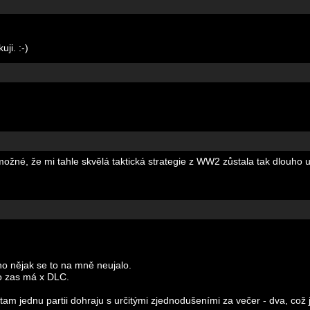
ji. :-)
ožné, že mi tahle skvělá taktická strategie z WW2 zůstala tak dlouho u
no nějak se to na mně neujalo.
to zas má x DLC.
m jednu partii dohraju s určitými zjednodušeními za večer - dva, což j