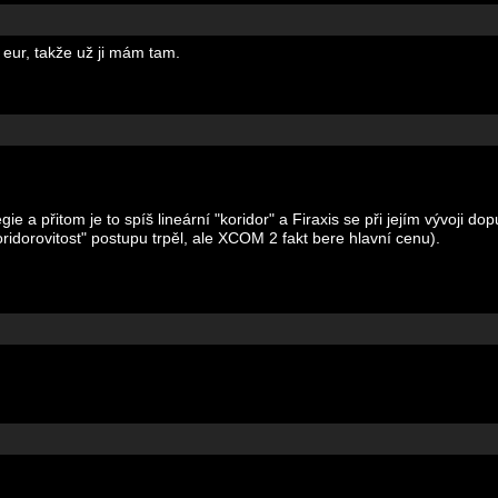
eur, takže už ji mám tam.
gie a přitom je to spíš lineární "koridor" a Firaxis se při jejím vývoji do
oridorovitost" postupu trpěl, ale XCOM 2 fakt bere hlavní cenu).