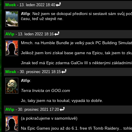
Mvek
- 13. leden 2022 18:40
AVip
: Než jsem se dokopal předloni si sestavit sám svůj po
času, teď už stejně ne.
AVip
- 13. leden 2022 18:16
Mmch. na Humble Bundle je velký pack PC Building Simulat
Jelikož jsem loni získal base game na Epicu, tak jsem to zkus
Jinak teď má Epic zdarma GalCiv III s některými základními 
Mirak
- 30. prosinec 2021 18:15
AVip
:
Terra Invicta on GOG.com
Jo, taky jsem na to koukal, vypadá to dobře.
AVip
- 30. prosinec 2021 17:20
(a pokračujeme v samomluvě)
Na Epic Games jsou až do 6.1. free tři Tomb Raidery... tohle