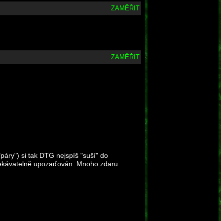
ZAMĚŘIT
ZAMĚŘIT
páry") si tak DTG nejspíš "suší" do
čekávatelně upozaďován. Mnoho zdaru...