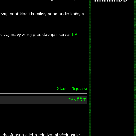
jevují například i komiksy nebo audio knihy a
í zajímavý zdroj představuje i server
EA
Starší
Nejstarší
ZAMĚŘIT
nebo Jensen a jeho relativní pbyčejnost je