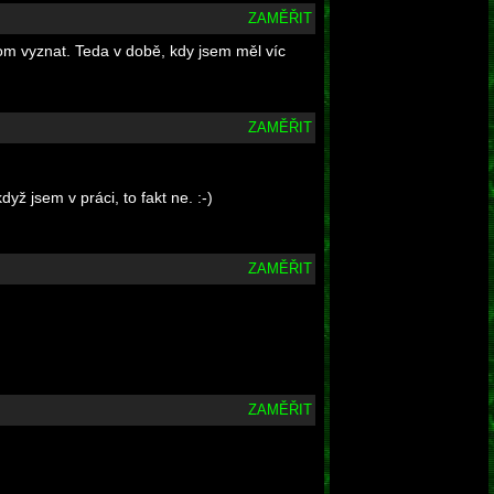
ZAMĚŘIT
tom vyznat. Teda v době, kdy jsem měl víc
ZAMĚŘIT
yž jsem v práci, to fakt ne. :-)
ZAMĚŘIT
ZAMĚŘIT