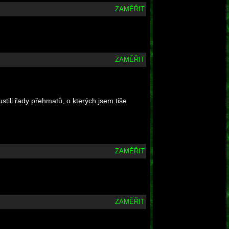
ZAMĚŘIT
ZAMĚŘIT
pustili řady přehmatů, o kterých jsem tiše
ZAMĚŘIT
ZAMĚŘIT