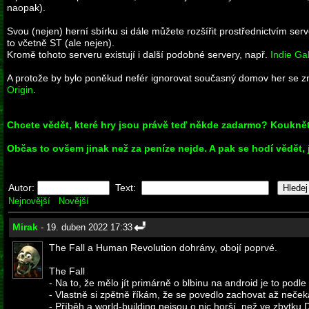
naopak).
Svou (nejen) herní sbírku si dále můžete rozšířit prostřednictvím ser
to včetně ST (ale nejen).
Kromě tohoto serveru existují i další podobné servery, např.
Indie Ga
A protože by bylo poněkud nefér ignorovat současný domov her se zna
Origin
.
Chcete vědět, které hry jsou právě teď někde zadarmo? Kouknět
Občas to ovšem jinak než za peníze nejde. A pak se hodí vědět, 
Autor:
Text:
Nejnovější
Novější
Mirak
- 19. duben 2022 17:33
The Fall a Human Revolution dohrány, obojí poprvé.
The Fall
- Na to, že mělo jít primárně o blbinu na android je to pod
- Vlastně si zpětně říkám, že se povedlo zachovat až neč
- Příběh a world-building nejsou o nic horší, než ve zbytku