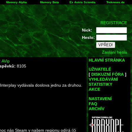
Memory Alpha
Memory Beta
Ex Astris Scientia
Treknews.de
REGISTRACE
Nick:
Heslo:
Zaslání hesla
HLAVNÍ STRÁNKA
:
AVip
íspěvků:
8105
UŽIVATELÉ
[
DISKUZNÍ FÓRA
]
VYHLEDÁVÁNÍ
STATISTIKY
a Interplay vydávala doslova jednu za druhou.
AKCE
NASTAVENÍ
FAQ
ARCHÍV
moc nás Steam v našem regionu odírá (či