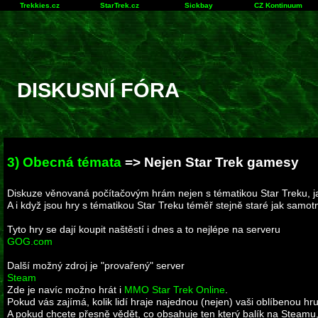
Trekkies.cz
StarTrek.cz
Sickbay
CZ Kontinuum
DISKUSNÍ FÓRA
3) Obecná témata
=> Nejen Star Trek gamesy
Diskuze věnovaná počítačovým hrám nejen s tématikou Star Treku, ja
A i když jsou hry s tématikou Star Treku téměř stejně staré jak samot
Tyto hry se dají koupit naštěstí i dnes a to nejlépe na serveru
GOG.com
Další možný zdroj je "provařený" server
Steam
Zde je navíc možno hrát i
MMO Star Trek Online
.
Pokud vás zajímá, kolik lidí hraje najednou (nejen) vaši oblíbenou hr
A pokud chcete přesně vědět, co obsahuje ten který balík na Steamu,