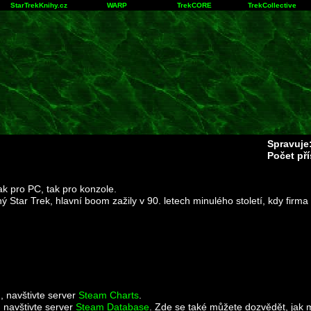
StarTrekKnihy.cz
WARP
TrekCORE
TrekCollective
Spravuje
Počet př
k pro PC, tak pro konzole.
ný Star Trek, hlavní boom zažily v 90. letech minulého století, kdy firm
u, navštivte server
Steam Charts
.
 navštivte server
Steam Database
. Zde se také můžete dozvědět, jak 