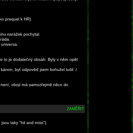
ako prequel k HR)
inu narážek pochytal.
aráda.
 universa.
že to je dodatečný obsah. Byly v něm opět
e kánon, byť odpověď jsem bohužel tušil :/
o není, obojí má samozřejmě něco do
ZAMĚŘIT
jsou taky "hit and miss").