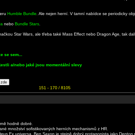
veru
Humble Bundle
. Ale nejen herní. V tamní nabídce se periodicky ob
la
nebo
Bundle Stars
.
čkou Star Wars, ale třeba také Mass Effect nebo Dragon Age, tak dalš
e se sem...
jestli a/nebo jaké jsou momentální slevy
151 - 170 / 8105
le mě hodně dobré.
ekané množství sofistikovaných herních mechanismů z HR.
 Deus Ex universa. Ben Saxon je stejně dobrý protagonista jako Denton 