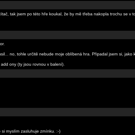
čítač, tak jsem po této hře koukal, že by mě třeba nakopla trochu se v 
or.
il... no, tohle určitě nebude moje oblíbená hra. Připadal jsem si, jako kd
add ony (ty jsou rovnou v balení).
 si myslím zasluhuje zmínku. :-)