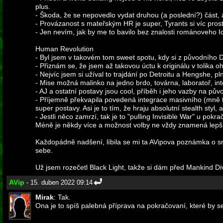
plus.
- Škoda, že se nepovedlo vydat druhou (a poslední?) část, 
- Provázanost s mateřským HR je super, Tyrants si víc prosto
- Jen nevím, jak by me to bavilo bez znalosti románoveho I
Human Revolution
- Byl jsem v takovém tom sweet spotu, kdy si z původního D
- Přiznám se, že jsem až takovou úctu k originálu v tolika
- Nejvíc jsem si užíval to trajdání po Detroitu a Hengshe, p
- Mise možná malinko na jedno brdo, továrna, laboratoř, inte
- AJ a ostatní postavy jsou cool, příběh i jeho vazby na pův
- Příjemně překvapila povedená integrace masivního (mně to
super postavy. Asi je to tím, že hraju absolutní stealth styl,
- Jestli něco zamrzí, tak je to "pulling Invisible War" u po
Méně je někdy více a možnost volby ne vždy znamená lepší
Každopádně nadšení, líbila se mi ta AVipova poznámka o s
sebe.
Už jsem rozečetl Black Light, takže si dám před Mankind Di
AVip
- 15. duben 2022 09:14
Mirak
: Tak.
Ona je to spíš palebná příprava na pokračovaní, které by se