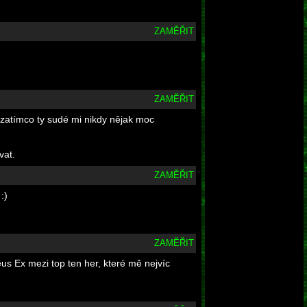
ZAMĚŘIT
ZAMĚŘIT
, zatímco ty sudé mi nikdy nějak moc
vat.
ZAMĚŘIT
:)
ZAMĚŘIT
eus Ex mezi top ten her, které mě nejvíc