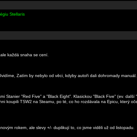
giu Stellaris
 ale každá snaha se cení.
 Uvidíme, Zatím by nebylo od věci, kdyby autoři dali dohromady manuál.
Stanier "Red Five" a "Black Eight". Klasickou "Black Five" (ev. další "
hni koupili TSW2 na Steamu, po té, co ho rozdávala na Epicu, který o
novým rokem, ale slevy +/- duplikují to, co jsme viděli už od listopadu.