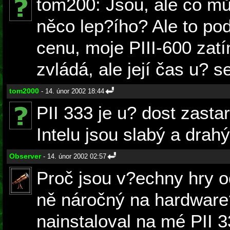
tom200: Jsou, ale co mů
něco lep?ího? Ale to p
cenu, moje PIII-600 zat
zvládá, ale její čas u? se
tom2000
- 14. únor 2002 18:44
PII 333 je u? dost zasta
Intelu jsou slabý a drahý
Observer
- 14. únor 2002 02:57
Proč jsou v?echny hry od
ně náročný na hardwar
nainstaloval na mé PII 33