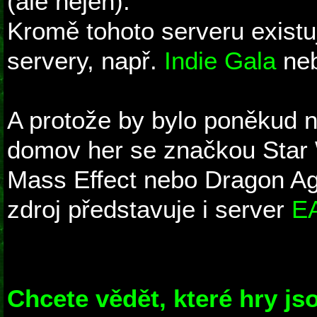
(ale nejen).
Kromě tohoto serveru existuj
servery, např.
Indie Gala
ne
A protože by bylo poněkud n
domov her se značkou Star 
Mass Effect nebo Dragon Age
zdroj představuje i server
EA
Chcete vědět, které hry js