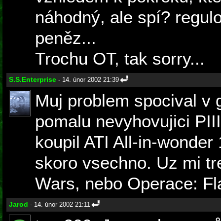
náhodný, ale spí? regul
peněz...
Trochu OT, tak sorry...
S.S.Enterprise
- 14. únor 2002 21:39
Muj problem spocival v 
pomalu nevyhovujici PIII
koupil ATI All-in-wonder
skoro vsechno. Uz mi tr
Wars, nebo Operace: Fla
Jarod
- 14. únor 2002 21:11