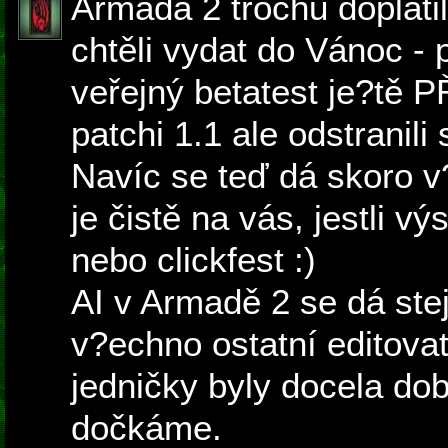
Armada 2 trochu doplatila
chtěli vydat do Vánoc -
veřejný betatest je?tě 
patchi 1.1 ale odstranil
Navíc se teď dá skoro v
je čistě na vás, jestli v
nebo clickfest :)
AI v Armadě 2 se dá stej
v?echno ostatní editovat
jedničky byly docela dob
dočkáme.