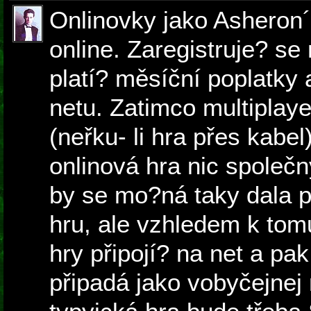
Onlinovky jako Asheron´
online. Zaregistruje? se
platí? měsíční poplatky 
netu. Zatimco multiplaye
(neřku- li hra přes kab
onlinová hra nic společ
by se mo?ná taky dala p
hru, ale vzhledem k tom
hry připojí? na net a pak
připadá jako vobyčejnej 