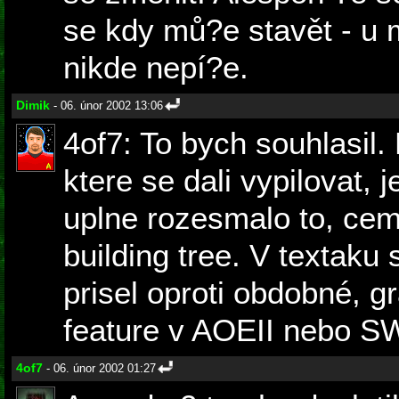
se kdy mů?e stavět - u 
nikde nepí?e.
Dimik
- 06. únor 2002 13:06
4of7: To bych souhlasil.
ktere se dali vypilovat, 
uplne rozesmalo to, cemu
building tree. V textak
prisel oproti obdobné, g
feature v AOEII nebo S
4of7
- 06. únor 2002 01:27