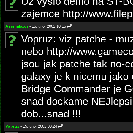
Uz vyslo demo na ST-BC 
zajemce http://www.file
Assimilator
- 15. únor 2002 10:15
Vopruz: viz patche - mu
nebo http://www.gameco
jsou jak patche tak no-c
galaxy je k nicemu jako 
Bridge Commander je G
snad dockame NEJlepsi
dob...snad !!!
Vopruz
- 15. únor 2002 00:24