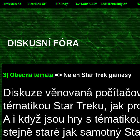
Trekkies.cz
StarTrek.cz
Sickbay
CZ Kontinuum
StarTrekKnihy.cz
W
DISKUSNÍ FÓRA
3) Obecná témata
=> Nejen Star Trek gamesy
Diskuze věnovaná počítačo
tématikou Star Treku, jak pr
A i když jsou hry s tématiko
stejně staré jak samotný St