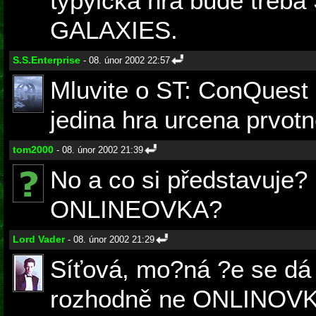
typyická hra bude tře
GALAXIES.
S.S.Enterprise
- 08. únor 2002 22:57
Mluvite o ST: ConQuest 
jedina hra urcena prvotn
tom2000
- 08. únor 2002 21:39
No a co si představuje
ONLINEOVKA?
Lord Vader
- 08. únor 2002 21:29
Síťová, mo?ná ?e se dá 
rozhodně ne ONLINOVK