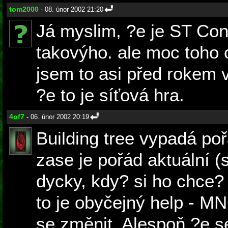
tom2000
- 08. únor 2002 21:20
Já myslim, ?e je ST Co
takovýho. ale moc toho 
jsem to asi před rokem 
?e to je síťová hra.
4of7
- 06. únor 2002 20:19
Building tree vypadá poř
zase je pořád aktuální (
dycky, kdy? si ho chce?
to je obyčejný help - 
se změnit. Alespoň ?e s