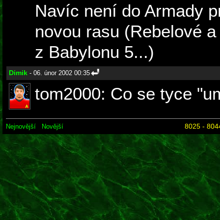
Navíc není do Armady pr
novou rasu (Rebelové a
z Babylonu 5...)
Dimik
- 06. únor 2002 00:35
tom2000: Co se tyce "um
8025 - 804
Nejnovější
Novější