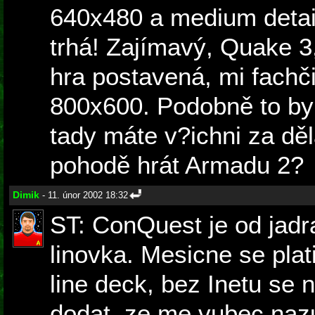
640x480 a medium detail
trhá! Zajímavý, Quake 3,
hra postavená, mi fachčil
800x600. Podobně to byl
tady máte v?ichni za děl
pohodě hrát Armadu 2?
Dimik
- 11. únor 2002 18:32
ST: ConQuest je od jadr
linovka. Mesicne se plati
line deck, bez Inetu se 
dodat, ze me vubec nazu