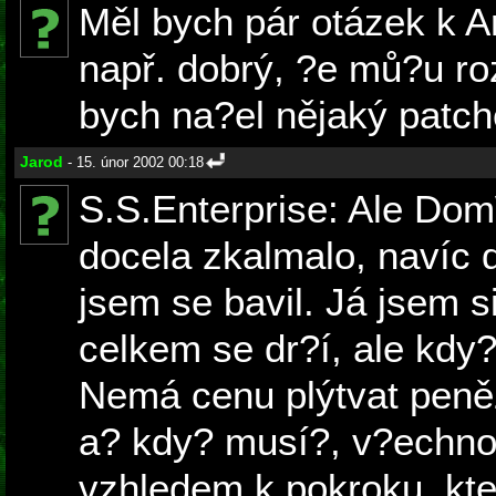
Měl bych pár otázek k 
např. dobrý, ?e mů?u roz
bych na?el nějaký patch
Jarod
- 15. únor 2002 00:18
S.S.Enterprise: Ale Do
docela zkalmalo, navíc d
jsem se bavil. Já jsem 
celkem se dr?í, ale kdy?
Nemá cenu plýtvat peněz
a? kdy? musí?, v?echno 
vzhledem k pokroku, kte