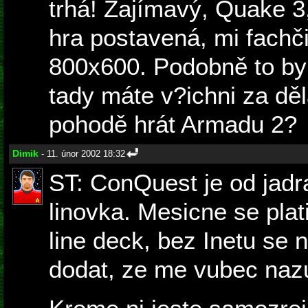
trhá! Zajímavý, Quake 3,
hra postavená, mi fachčil
800x600. Podobně to byl
tady máte v?ichni za děl
pohodě hrát Armadu 2?
Dimik
- 11. únor 2002 18:32
ST: ConQuest je od jadr
linovka. Mesicne se plati
line deck, bez Inetu se 
dodat, ze me vubec nazu