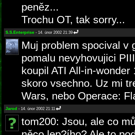
peněz...
Trochu OT, tak sorry...
S.S.Enterprise
- 14. únor 2002 21:39
Muj problem spocival v 
pomalu nevyhovujici PIII
koupil ATI All-in-wonder
skoro vsechno. Uz mi tr
Wars, nebo Operace: Fla
Jarod
- 14. únor 2002 21:11
tom200: Jsou, ale co mů
něco lep?ího? Ale to p