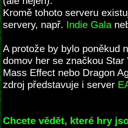
(ale nejen).
Kromě tohoto serveru existuj
servery, např.
Indie Gala
ne
A protože by bylo poněkud n
domov her se značkou Star 
Mass Effect nebo Dragon Age
zdroj představuje i server
EA
Chcete vědět, které hry js