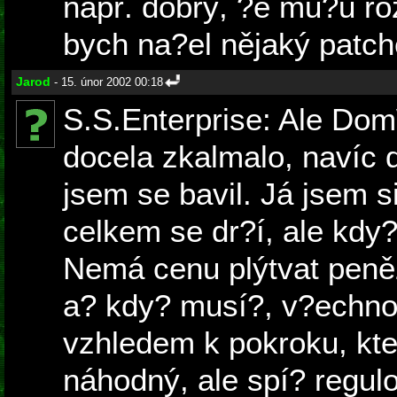
např. dobrý, ?e mů?u roz
bych na?el nějaký patch
Jarod
- 15. únor 2002 00:18
S.S.Enterprise: Ale Do
docela zkalmalo, navíc d
jsem se bavil. Já jsem 
celkem se dr?í, ale kdy?
Nemá cenu plýtvat peněz
a? kdy? musí?, v?echno 
vzhledem k pokroku, kte
náhodný, ale spí? regul