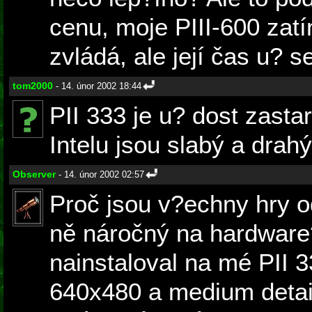
cenu, moje PIII-600 zat
zvládá, ale její čas u? se
tom2000
- 14. únor 2002 18:44
PII 333 je u? dost zasta
Intelu jsou slabý a drahý
Observer
- 14. únor 2002 02:57
Proč jsou v?echny hry od
ně náročný na hardwar
nainstaloval na mé PII 33
640x480 a medium detail