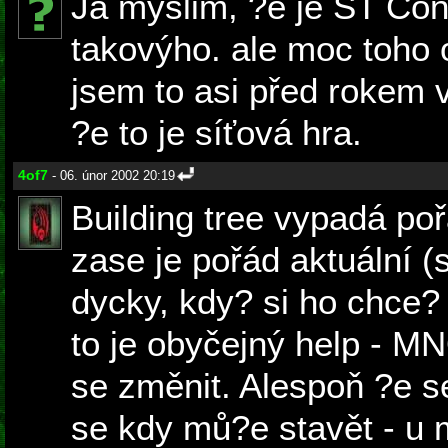
Já myslim, ?e je ST Co
takovýho. ale moc toho 
jsem to asi před rokem 
?e to je síťová hra.
4of7
- 06. únor 2002 20:19
Building tree vypadá poř
zase je pořád aktuální (
dycky, kdy? si ho chce?
to je obyčejný help - 
se změnit. Alespoň ?e s
se kdy mů?e stavět - u 