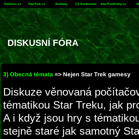
Trekkies.cz
StarTrek.cz
Sickbay
CZ Kontinuum
StarTrekKnihy.cz
W
DISKUSNÍ FÓRA
3) Obecná témata
=> Nejen Star Trek gamesy
Diskuze věnovaná počítačo
tématikou Star Treku, jak pr
A i když jsou hry s tématiko
stejně staré jak samotný St