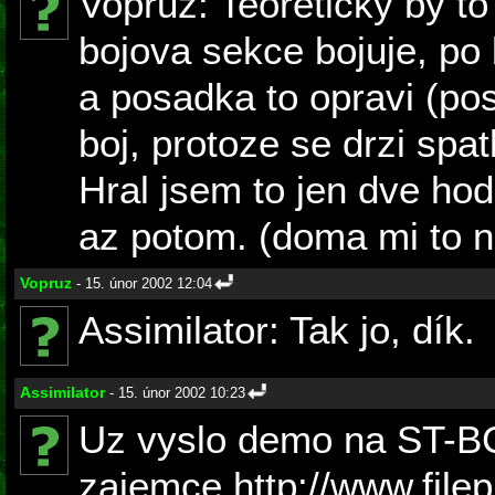
Vopruz: Teoreticky by to
bojova sekce bojuje, po b
a posadka to opravi (posa
boj, protoze se drzi spatk
Hral jsem to jen dve ho
az potom. (doma mi to 
Vopruz
- 15. únor 2002 12:04
Assimilator: Tak jo, dík.
Assimilator
- 15. únor 2002 10:23
Uz vyslo demo na ST-BC 
zajemce http://www.file