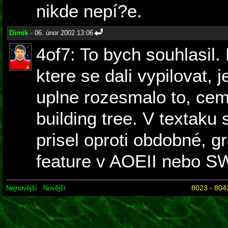
nikde nepí?e.
Dimik
- 06. únor 2002 13:06
4of7: To bych souhlasil.
ktere se dali vypilovat, 
uplne rozesmalo to, cemu
building tree. V textak
prisel oproti obdobné, g
feature v AOEII nebo S
8023 - 804
Nejnovější
Novější