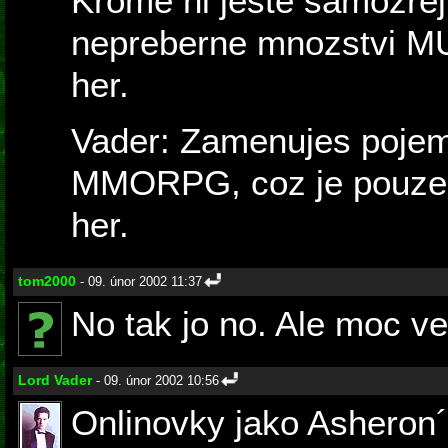
Krome ni jeste samozrej
nepreberne mnozstvi M
her.
Vader: Zamenujes pojem
MMORPG, coz je pouze j
her.
tom2000
- 09. únor 2002 11:37
No tak jo no. Ale moc vel
Lord Vader
- 09. únor 2002 10:56
Onlinovky jako Asheron´