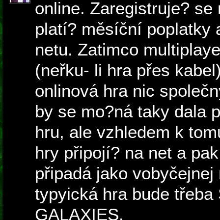
online. Zaregistruje? se
platí? měsíční poplatky 
netu. Zatimco multiplaye
(neřku- li hra přes kab
onlinová hra nic společ
by se mo?ná taky dala p
hru, ale vzhledem k tom
hry připojí? na net a pak
připadá jako vobyčejnej 
typyická hra bude tře
GALAXIES.