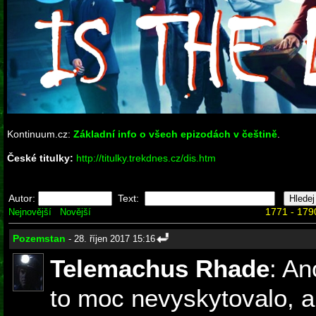
Kontinuum.cz:
Základní info o všech epizodách v češtině
.
České titulky:
http://titulky.trekdnes.cz/dis.htm
Autor:
Text:
1771 - 179
Nejnovější
Novější
Pozemstan
- 28. říjen 2017 15:16
Telemachus Rhade
: An
to moc nevyskytovalo, al