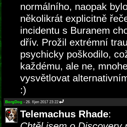
normálního, naopak bylo
několikrát explicitně ře
incidentu s Buranem cho
dřív. Prožil extrémní tr
psychicky poškodilo, co
každému, ale ne, mnohem
vysvětlovat alternativn
:)
BorgDog
- 26. říjen 2017 23:22
Telemachus Rhade
:
Chtěl jsem o Discovery