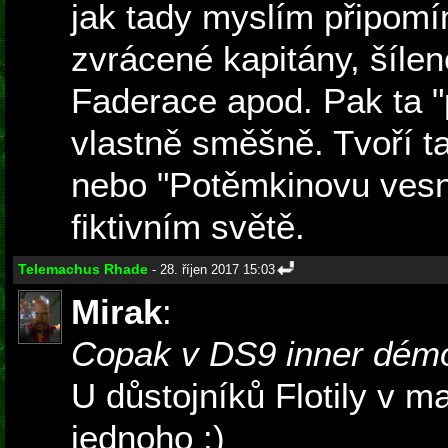
jak tady myslím připomín
zvrácené kapitány, šíle
Faderace apod. Pak ta "
vlastně směšně. Tvoří t
nebo "Potěmkinovu vesni
fiktivním světě.
Telemachus Rhade
- 28. říjen 2017 15:03
Mirak
:
Copak v DS9 inner dé
U důstojníků Flotily v 
jednoho :)