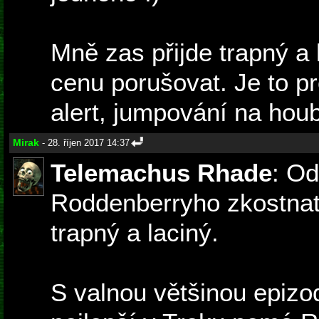
Mně zas přijde trapný a 
cenu porušovat. Je to p
alert, jumpování na houby
Mirak
- 28. říjen 2017 14:37
Telemachus Rhade
: Od
Roddenberryho zkostnatě
trapný a laciný.
S valnou většinou epizod