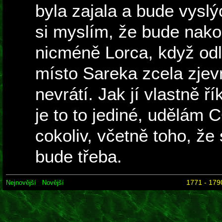
byla zajala a bude vyslý
si myslím, že bude nako
nicméně Lorca, když odl
místo Sareka zcela zjev
nevrátí. Jak jí vlastně ří
je to to jediné, udělám 
cokoliv, včetně toho, že
bude třeba.
1771 - 179
Nejnovější
Novější