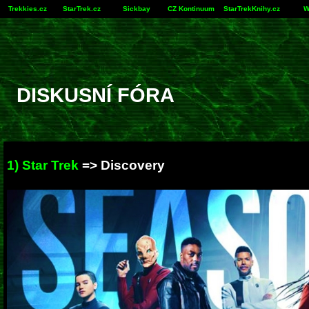
Trekkies.cz
StarTrek.cz
Sickbay
CZ Kontinuum
StarTrekKnihy.cz
W
DISKUSNÍ FÓRA
1) Star Trek
=>
Discovery