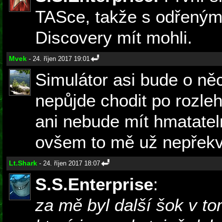
TASce, takže s odřeným
Discovery mít mohli.
Mvek
- 24. říjen 2017 19:01
Simulátor asi bude o ně
nepůjde chodit po rozle
ani nebude mít hmatateln
ovšem to mě už nepřekv
Lt.Shark
- 24. říjen 2017 18:07
S.S.Enterprise
:
za mě byl další šok v tom