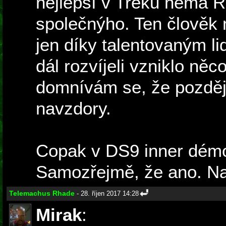
nejlepší v Treku nemá 
společnýho. Ten člověk 
jen díky talentovaným li
dál rozvíjeli vzniklo ně
domnívám se, že pozděj
navzdory.
Copak v DS9 inner dé
Samozřejmě, že ano. Na
Telemachus Rhade
- 28. říjen 2017 14:28
Mirak
: