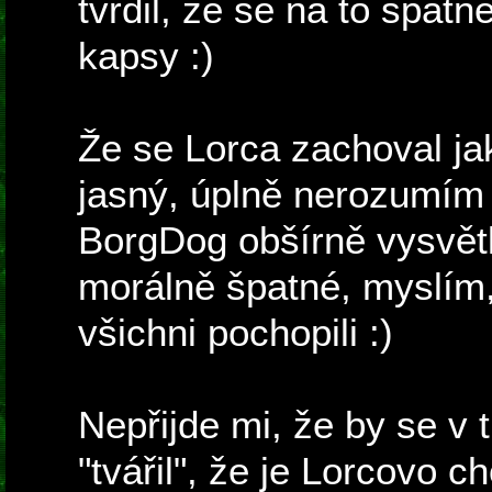
tvrdil, že se na to špatn
kapsy :)
Že se Lorca zachoval ja
jasný, úplně nerozumím 
BorgDog obšírně vysvětl
morálně špatné, myslím,
všichni pochopili :)
Nepřijde mi, že by se v t
"tvářil", že je Lorcovo 