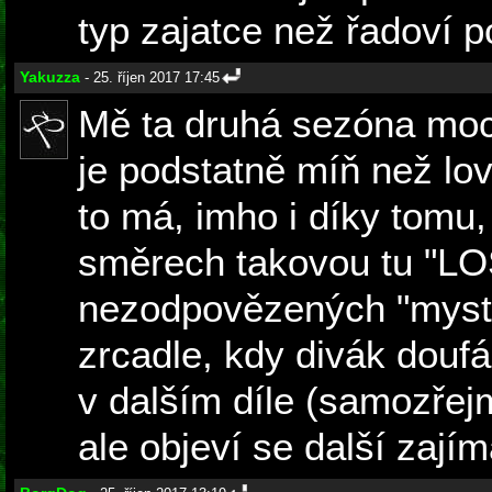
typ zajatce než řadoví p
Yakuzza
- 25. říjen 2017 17:45
Mě ta druhá sezóna moc
je podstatně míň než lo
to má, imho i díky tomu,
směrech takovou tu "LO
nezodpovězených "myste
zrcadle, kdy divák douf
v dalším díle (samozřej
ale objeví se další zají