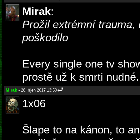
Mirak
:
Prožil extrémní trauma,
poškodilo
Every single one tv show
prostě už k smrti nudné.
Mirak
- 28. říjen 2017 13:50
1x06
Šlape to na kánon, to a