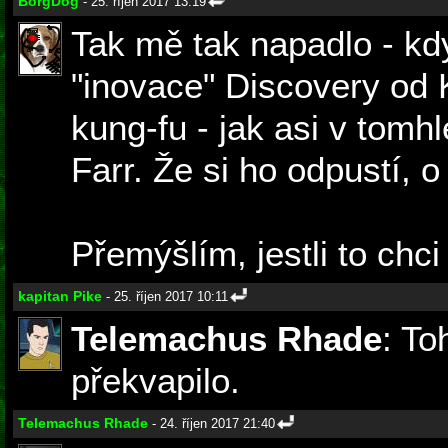
BorgDog
- 25. říjen 2017 13:19
Tak mě tak napadlo - k
"inovace" Discovery od 
kung-fu - jak asi v tom
Farr. Že si ho odpustí, o
Přemýšlím, jestli to chci
kapitan Pike
- 25. říjen 2017 10:11
Telemachus Rhade
: To
překvapilo.
Telemachus Rhade
- 24. říjen 2017 21:40