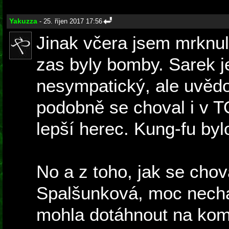
Yakuzza
- 25. říjen 2017 17:56
Jinak včera jsem mrknul
zas byly bomby. Sarek 
nesympatický, ale uvědo
podobně se choval i v T
lepší herec. Kung-fu byl
No a z toho, jak se chov
Spalšunková, moc nechá
mohla dotáhnout na kom