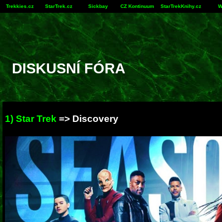
Trekkies.cz
StarTrek.cz
Sickbay
CZ Kontinuum
StarTrekKnihy.cz
W
DISKUSNÍ FÓRA
1) Star Trek
=>
Discovery