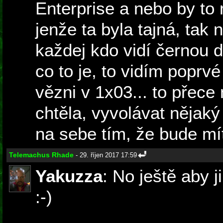
Enterprise a nebo by to 
jenže ta byla tajná, tak 
každej kdo vidí černou d
co to je, to vidím poprvé 
vězni v 1x03... to přece
chtěla, vyvolávat nějak
na sebe tím, že bude mít
Telemachus Rhade
- 29. říjen 2017 17:59
Yakuzza
: No ještě aby j
:-)