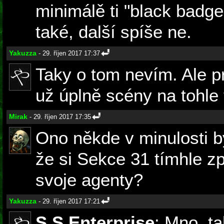
minimálě ti "black badge
také, další spíše ne.
Yakuzza
- 29. říjen 2017 17:37
Taky o tom nevím. Ale p
už úplně scény na tohle
Mirak
- 29. říjen 2017 17:35
Ono někde v minulosti b
že si Sekce 31 tímhle z
svoje agenty?
Yakuzza
- 29. říjen 2017 17:21
S.S.Enterprise
: Mno, ta