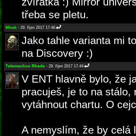
zvířátka :) Mirror univer
třeba se pletu.
Mirak
- 29. říjen 2017 17:46
Jako tahle varianta mi tot
na Discovery :)
Telemachus Rhade
- 29. říjen 2017 17:44
V ENT hlavně bylo, že j
pracuješ, je to na stálo
vytáhnout chartu. O cejc
A nemyslím, že by celá l