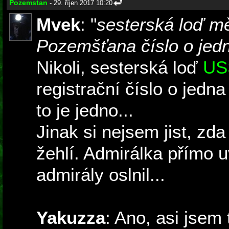
Pozemstan
- 29. říjen 2017 10:20
Mvek
: "
sesterská loď mě
Pozemšťana číslo o jed
Nikoli, sesterská loď
US
registrační číslo o jedn
to je jedno...
Jinak si nejsem jist, zd
žehlí. Admirálka přímo u
admirály oslnil...
Yakuzza
: Ano, asi jsem