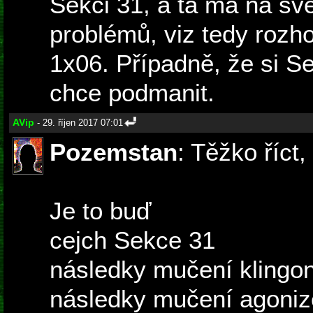
Sekci 31, a ta má na sv
problémů, viz tedy rozh
1x06. Případně, že si S
chce podmanit.
AVip
- 29. říjen 2017 07:01
Pozemstan
: Těžko říct, 
Je to buď
cejch Sekce 31
následky mučení kling
následky mučení agoniz