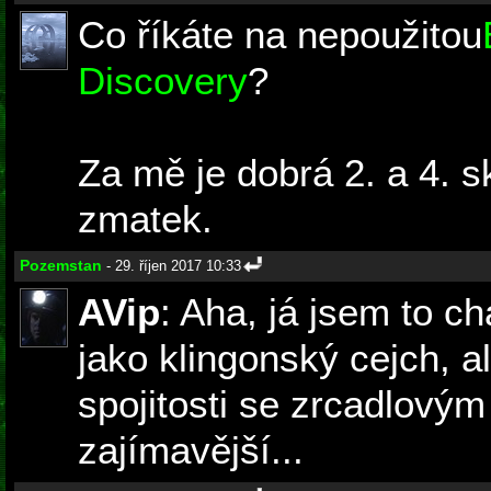
Co říkáte na nepoužitou
Discovery
?
Za mě je dobrá 2. a 4. sk
zmatek.
Pozemstan
- 29. říjen 2017 10:33
AVip
: Aha, já jsem to c
jako klingonský cejch, a
spojitosti se zrcadlov
zajímavější...