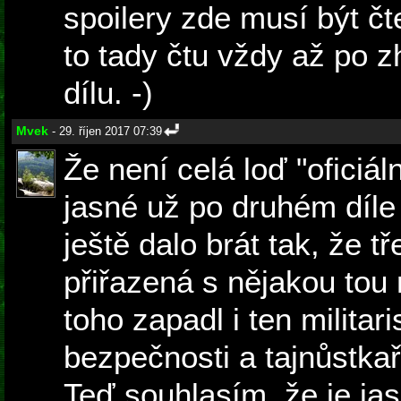
spoilery zde musí být č
to tady čtu vždy až po z
dílu. -)
Mvek
- 29. říjen 2017 07:39
Že není celá loď "oficiál
jasné už po druhém díle 
ještě dalo brát tak, že 
přiřazená s nějakou tou 
toho zapadl i ten militari
bezpečnosti a tajnůstkař
Teď souhlasím, že je jas