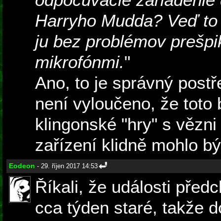
Harryho Mudda? Veď to b
ju bez problémov prešp
mikrofónmi.
"
Ano, to je správný post
není vyloučeno, že toto 
klingonské "hry" s vězn
zařízení klidně mohlo být 
Eodeon
- 29. říjen 2017 14:53
Říkali, že události před
cca týden staré, takže 