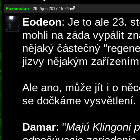
Pozemstan
- 29. říjen 2017 15:24
Eodeon
: Je to ale 23. s
mohli na záda vypálit zn
nějaký částečný "regene
jizvy nějakým zařízením
Ale ano, může jít i o ně
se dočkáme vysvětlení.
Damar
: "
Majú Klingoni p
odpočúvacie zariadenie 