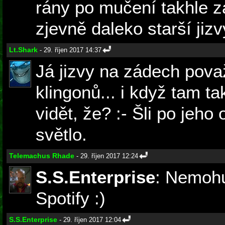
rány po mučení takhle zaj
zjevně daleko starší jizv
Lt.Shark
- 29. říjen 2017 14:37
Já jizvy na zádech pova
klingonů... i když tam 
vidět, že? :- Šli po jeho 
světlo.
Telemachus Rhade
- 29. říjen 2017 12:24
S.S.Enterprise
: Nemoh
Spotify :)
S.S.Enterprise
- 29. říjen 2017 12:04