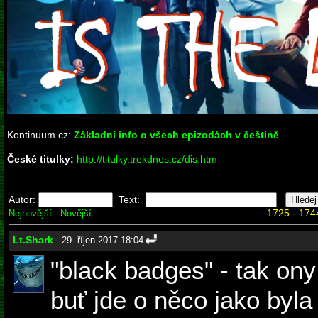
Kontinuum.cz:
Základní info o všech epizodách v češtině
.
České titulky:
http://titulky.trekdnes.cz/dis.htm
Autor:
Text:
1725 - 174
Nejnovější
Novější
Lt.Shark
- 29. říjen 2017 18:04
"black badges" - tak ony
buť jde o něco jako byl