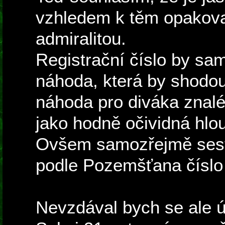
vzhledem k těm opakov
admiralitou.
Registrační číslo by sa
náhoda, která by shodo
náhoda pro diváka znaléh
jako hodně očividná hlo
Ovšem samozřejmě sest
podle Pozemšťana číslo 
Nevzdával bych se ale ú