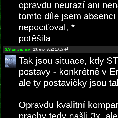
opravdu neurazí ani ne
tomto díle jsem absenci
nepociťoval, *
mořská př
potěšila
S.S.Enterprise
- 13. únor 2022 10:27
Tak jsou situace, kdy ST 
postavy - konkrétně v En
ale ty postavičky jsou t
Opravdu kvalitní kompar
prachy tedy našli 3x, ale