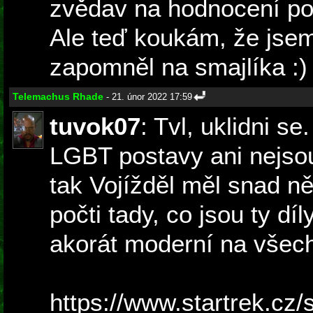
zvědav na hodnocení pos
Ale teď koukám, že jse
zapomněl na smajlíka :) 
Telemachus Rhade
- 21. únor 2022 17:59
tuvok07
: Tvl, uklidni s
LGBT postavy ani nejsou
tak Vojížděl měl snad ně
počti tady, co jsou ty díl
akorát moderní na všec
https://www.startrek.cz/s