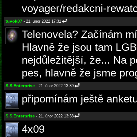
voyager/redakcni-rewatc
tuvok07
- 21. únor 2022 17:31
Telenovela? Začínám mít
Hlavně že jsou tam LGBT
nejdůležitější, že... Na 
pes, hlavně že jsme prog
S.S.Enterprise
- 21. únor 2022 13:39
připomínám ještě anketu
S.S.Enterprise
- 21. únor 2022 13:38
4x09