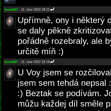
tuvok07
- 21. únor 2022 18:21
Upřímně, ony i některý
se daly pěkně zkritizov
pořádně rozebraly, ale b
určitě míň :)
tuvok07
- 21. únor 2022 18:18
U Voy jsem se rozčiloval
jsem sem tehdá nepsal 
:) Beztak se podívám. J
můžu každej díl směle 