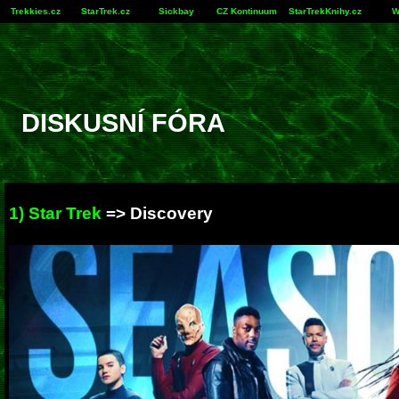
Trekkies.cz
StarTrek.cz
Sickbay
CZ Kontinuum
StarTrekKnihy.cz
W
DISKUSNÍ FÓRA
1) Star Trek
=>
Discovery