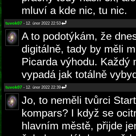
mluví a kde nic, tu nic.
tuvok07
- 12. únor 2022 22:53
A to podotýkám, že dnesk
digitálně, tady by měli m
Picarda výhodu. Každý 
vypadá jak totálně vyby
tuvok07
- 12. únor 2022 22:39
Jo, to neměli tvůrci Sta
kompars? I když se ocit
hlavním městě, přijde jen