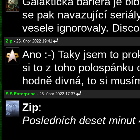
Galaktická bariéra je bl
se pak navazující seriály
vesele ignorovaly. Disco
Zip
- 25. únor 2022 19:41
Ano :-) Taky jsem to pro
si to z toho polospánku 
hodně divná, to si musím
S.S.Enterprise
- 25. únor 2022 17:37
Zip
:
Posledních deset minut 