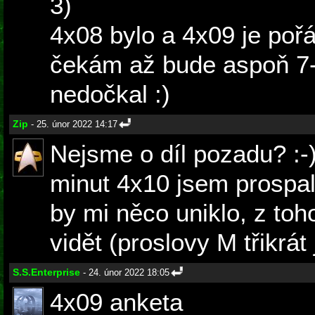
3)
4x08 bylo a 4x09 je pořá
čekám až bude aspoň 7-
nedočkal :)
Zip
- 25. únor 2022 14:17
Nejsme o díl pozadu? :-
minut 4x10 jsem prospal
by mi něco uniklo, z toho
vidět (proslovy M třikrát 
S.S.Enterprise
- 24. únor 2022 18:05
4x09 anketa