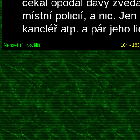
čekal opodál davy zvěd
místní policií, a nic. Jen
kancléř atp. a pár jeho li
164 - 183
Nejnovější
Novější