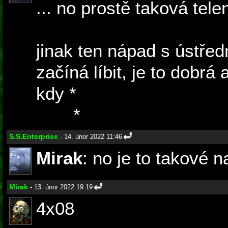
... no prostě taková tele
jinak ten nápad s ústře
začíná líbit, je to dobrá
kdy *
lidstvo plení zemi 
život
*
S.S.Enterprise
- 14. únor 2022 11:46
Mirak
: no je to takové 
Mirak
- 13. únor 2022 19:19
4x08