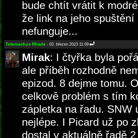
bude chtít vrátit k mod
že link na jeho spuštění
nefunguje...
Telemachus Rhade
- 03. březen 2023 11:09
Mirak
: I čtyřka byla poř
ale příběh rozhodně nem
epizod. 8 dejme tomu. O
celkově problém s tím 
zápletka na řadu. SNW u
nejlépe. I Picard už po
dostal v aktuálně řadě 