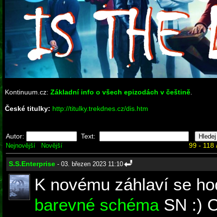
Kontinuum.cz:
Základní info o všech epizodách v češtině
.
České titulky:
http://titulky.trekdnes.cz/dis.htm
Autor:
Text:
99 - 118 
Nejnovější
Novější
S.S.Enterprise
- 03. březen 2023 11:10
K novému záhlaví se ho
barevné schéma
SN :) 