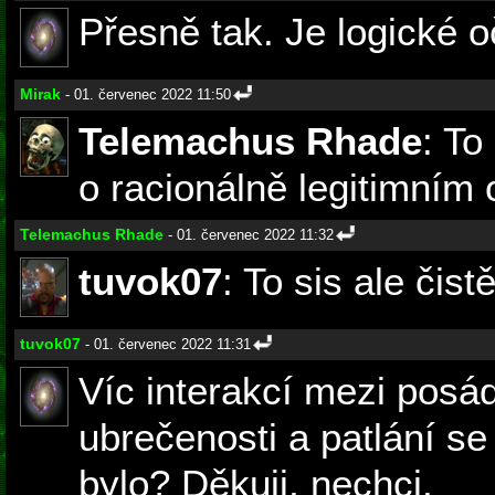
Přesně tak. Je logické o
Mirak
- 01. červenec 2022 11:50
Telemachus Rhade
: To
o racionálně legitimním
Telemachus Rhade
- 01. červenec 2022 11:32
tuvok07
: To sis ale čist
tuvok07
- 01. červenec 2022 11:31
Víc interakcí mezi posá
ubrečenosti a patlání s
bylo? Děkuji, nechci.