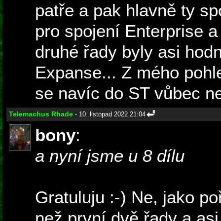
patře a pak hlavně ty sp
pro spojení Enterprise 
druhé řady byly asi hod
Expanse... Z mého pohle
se navíc do ST vůbec n
Telemachus Rhade
- 10. listopad 2022 21:04
bony
:
a nyní jsme u 8 dílu
Gratuluju :-) Ne, jako po
než první dvě řady a as