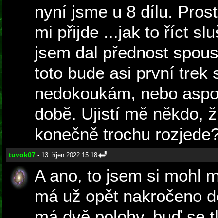
nyní jsme u 8 dílu. Pros
mi přijde ...jak to říct s
jsem dal přednost spoust
toto bude asi první trek
nedokoukám, nebo aspoň
době. Ujistí mě někdo, ž
konečně trochu rozjede
tuvok07
- 13. říjen 2022 15:18
A ano, to jsem si mohl 
má už opět nakročeno d
má dvě polohy, buď se tl