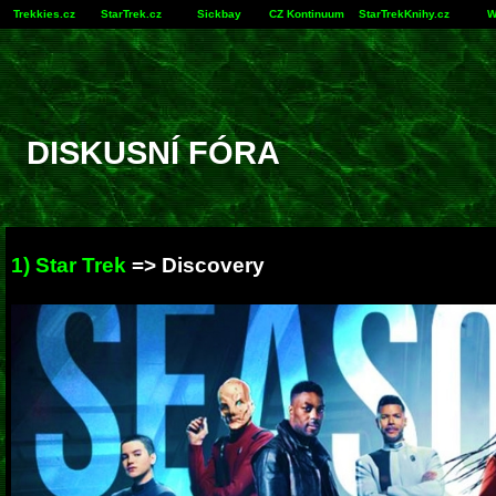
Trekkies.cz
StarTrek.cz
Sickbay
CZ Kontinuum
StarTrekKnihy.cz
W
DISKUSNÍ FÓRA
1) Star Trek
=>
Discovery