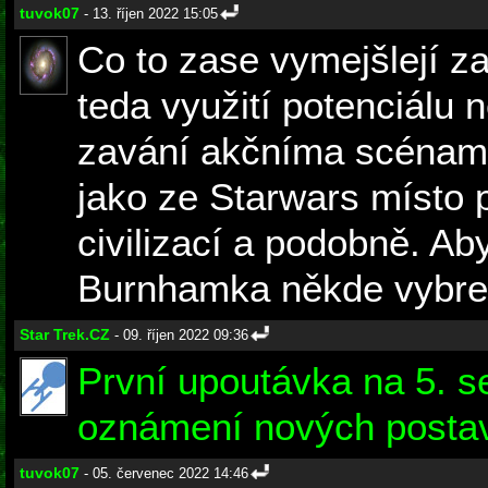
tuvok07
- 13. říjen 2022 15:05
Co to zase vymejšlejí z
teda využití potenciálu 
zavání akčníma scénam
jako ze Starwars místo
civilizací a podobně. A
Burnhamka někde vybre
Star Trek.CZ
- 09. říjen 2022 09:36
První upoutávka na 5. s
oznámení nových postav
tuvok07
- 05. červenec 2022 14:46