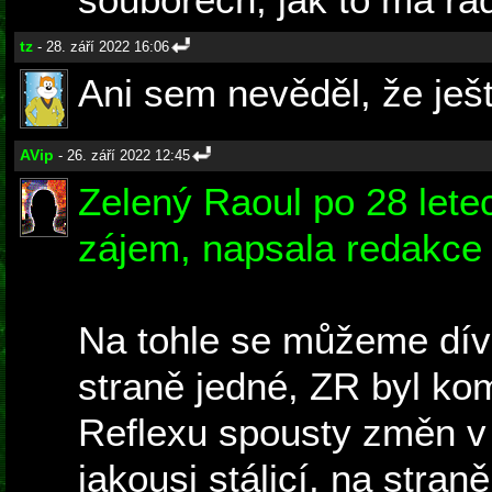
tz
- 28. září 2022 16:06
Ani sem nevěděl, že ješ
AVip
- 26. září 2022 12:45
Zelený Raoul po 28 letec
zájem, napsala redakce
Na tohle se můžeme díva
straně jedné, ZR byl kom
Reflexu spousty změn v 
jakousi stálicí, na stran