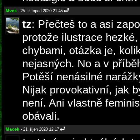
Mvek
- 25. listopad 2020 21:45
tz
: Přečteš to a asi za
protože ilustrace hezké,
chybami, otázka je, koli
nejasných. No a v příbě
Potěší nenásilné narážky
Nijak provokativní, jak b
není. Ani vlastně feminis
obávali.
Macek
- 21. říjen 2020 12:17