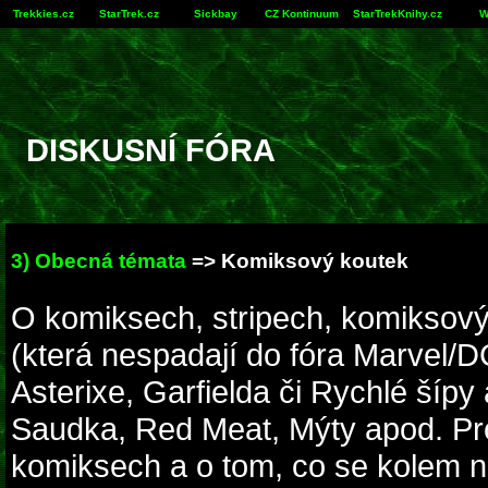
Trekkies.cz
StarTrek.cz
Sickbay
CZ Kontinuum
StarTrekKnihy.cz
W
DISKUSNÍ FÓRA
3) Obecná témata
=> Komiksový koutek
O komiksech, stripech, komiksový
(která nespadají do fóra Marvel/DC
Asterixe, Garfielda či Rychlé šíp
Saudka, Red Meat, Mýty apod. Pr
komiksech a o tom, co se kolem ni