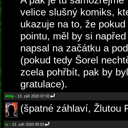
velice slušný komiks, k
ukazuje na to, že pokud 
pointu, měl by si napřed
napsal na začátku a podl
(pokud tedy Šorel nechtě
zcela pohřbít, pak by b
gratulace).
AVip
- 13. září 2020 07:02
(špatné záhlaví, Žlutou
tz
- 13. září 2020 00:03