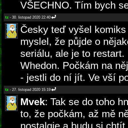
VŠECHNO. Tím bych se m
tz
- 30. listopad 2020 22:40
Česky teď vyšel komiks
myslel, že půjde o něja
seriálu, ale je to restart
Whedon. Počkám na něj
- jestli do ní jít. Ve vší 
tz
- 27. listopad 2020 15:19
Mvek
: Tak se do toho h
to, že počkám, až mě n
nostalgie a budu si chtít