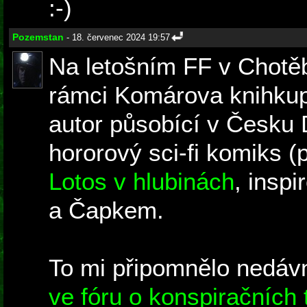
:-)
Pozemstan
- 18. červenec 2024 19:57
Na letošním FF v Chotěb
rámci Komárova knihkup
autor působící v Česku
hororový sci-fi komiks (
Lotos v hlubinách
, insp
a Čapkem.
To mi připomnělo nedá
ve fóru o konspiračních 