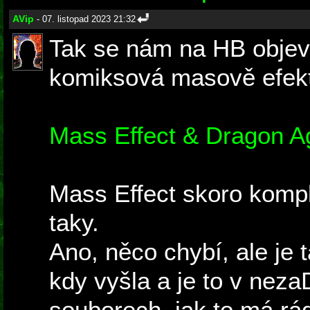
AVip
- 07. listopad 2023 21:32
Tak se nám na HB objevi
komiksová masově efekt
Mass Effect & Dragon A
Mass Effect skoro komp
taky.
Ano, něco chybí, ale je 
kdy vyšla a je to v ne
souborech, jak to má rá