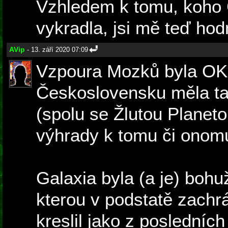
Vzhledem k tomu, koho 
vykradla, jsi mě teď hod
AVip
- 13. září 2020 07:09
Vzpoura Mozků byla OK 
Československu měla tak
(spolu se Žlutou Planet
výhrady k tomu či onomu
Galaxia byla (a je) bohuž
kterou v podstatě zachrán
kreslil jako z posledních