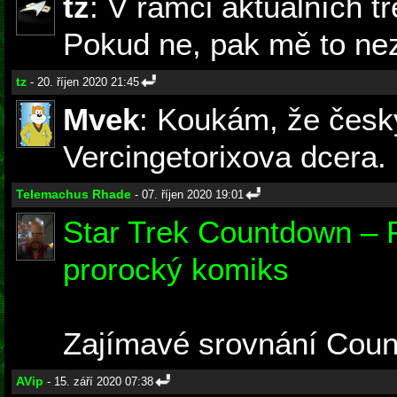
tz
: V rámci aktuálních t
Pokud ne, pak mě to ne
tz
- 20. říjen 2020 21:45
Mvek
: Koukám, že česky
Vercingetorixova dcera.
Telemachus Rhade
- 07. říjen 2020 19:01
Star Trek Countdown – 
prorocký komiks
Zajímavé srovnání Coun
AVip
- 15. září 2020 07:38