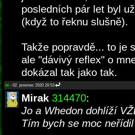
posledních pár let byl u
(když to řeknu slušně).
Takže popravdě... to je 
ale "dávivý reflex" o mne
dokázal tak jako tak.
tz
- 02. prosinec 2020 20:53
Mirak
314470
:
Jo a Whedon dohlíží 
Tím bych se moc neřídil 