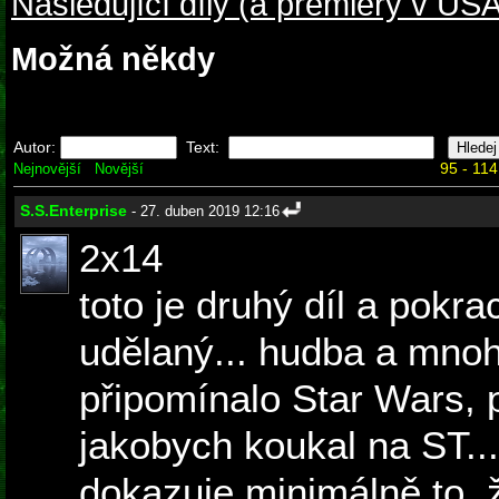
Následující díly (a premiéry v USA
Možná někdy
Autor:
Text:
95 - 114
Nejnovější
Novější
S.S.Enterprise
- 27. duben 2019 12:16
2x14
toto je druhý díl a pokr
udělaný... hudba a mnoh
připomínalo Star Wars, p
jakobych koukal na ST...
dokazuje minimálně to, 