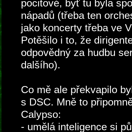
pocitově, byť tu byla sp
nápadů (třeba ten orche
jako koncerty třeba ve 
Potěšilo i to, že dirigen
odpovědný za hudbu seri
dalšího).
Co mě ale překvapilo b
s DSC. Mně to připomněl
Calypso:
- umělá inteligence si půj