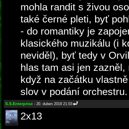
mohla randit s živou os
také černé pleti, byť po
- do romantiky je zapoje
klasického muzikálu (i 
neviděl), byť tedy v Orvil
hlas tam asi jen zazněl,
když na začátku vlastně
slov v podání orchestru.
S.S.Enterprise
- 20. duben 2019 21:03
2x13