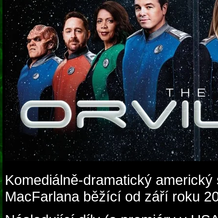
Komediálně-dramatický americký sc
MacFarlana běžící od září roku 2