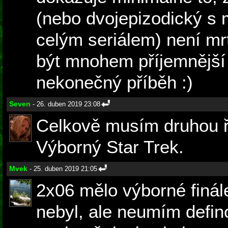
(nebo dvojepizodický s 
celým seriálem) není mr
být mnohem příjemnější 
nekonečný příběh :)
Seven
- 26. duben 2019 23:08
Celkově musím druhou ř
Výborný Star Trek.
Mvek
- 25. duben 2019 21:05
2x06 mělo výborné finál
nebyl, ale neumím defin