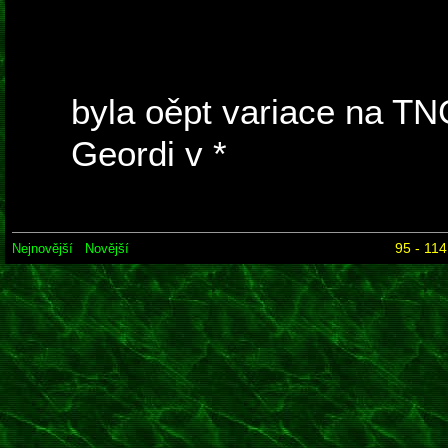
navazuje již na linku s 
epizode vyslovne upozorn
byla oěpt variace na TN
Geordi v *
simulátoru ješ
Barcley nebo Quark už 
95 - 114
Nejnovější
Novější