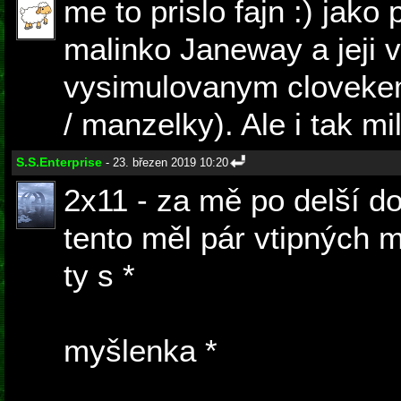
me to prislo fajn :) jako
malinko Janeway a jeji 
vysimulovanym clovekem .
/ manzelky). Ale i tak mi
S.S.Enterprise
- 23. březen 2019 10:20
2x11 - za mě po delší dob
tento měl pár vtipných 
ty s *
cigaretama - např. 
kuřácký koutek v přech
myšlenka *
vztahu s umě
navíc taky aktuální a v r