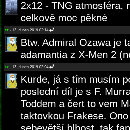
2x12 - TNG atmosféra, n
celkově moc pěkné
tz
- 13. duben 2019 02:14
Btw. Admiral Ozawa je ta
adamantia z X-Men 2 (ne
tz
- 13. duben 2019 02:04
Kurde, já s tím musím p
poslední díl je s F. Mur
Toddem a čert to vem Ma
taktovkou Frakese. Ono 
sebevětší blbost, tak f