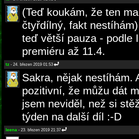
(Teď koukám, že ten mar
čtyřdílný, fakt nestíhám
teď větší pauza - podle 
premiéru až 11.4.
tz
- 24. březen 2019 01:53
Sakra, nějak nestíhám. 
pozitivní, že můžu dát m
jsem neviděl, než si st
týden na další díl :-D
leena
- 23. březen 2019 21:37