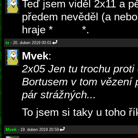
Teď jsem viděl 2x11 a pě
předem nevěděl (a nebo
hraje *
Tuvok
*.
tz
- 20. duben 2019 00:01
Mvek
:
2x05 Jen tu trochu proti 
Bortusem v tom vězení po
pár strážných...
To jsem si taky u toho ří
Mvek
- 19. duben 2019 20:59