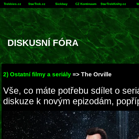
Trekkies.cz
StarTrek.cz
Sickbay
CZ Kontinuum
StarTrekKnihy.cz
W
DISKUSNÍ FÓRA
2) Ostatní filmy a seriály
=> The Orville
Vše, co máte potřebu sdílet o seri
diskuze k novým epizodám, popříp