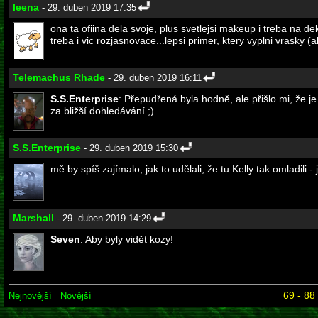
leena
- 29. duben 2019 17:35
ona ta ofiina dela svoje, plus svetlejsi makeup i treba na de
treba i vic rozjasnovace...lepsi primer, ktery vyplni vrasky 
Telemachus Rhade
- 29. duben 2019 16:11
S.S.Enterprise
: Přepudřená byla hodně, ale přišlo mi, že j
za bližší dohledávání ;)
S.S.Enterprise
- 29. duben 2019 15:30
mě by spíš zajímalo, jak to udělali, že tu Kelly tak omladi
Marshall
- 29. duben 2019 14:29
Seven
: Aby byly vidět kozy!
69 - 88
Nejnovější
Novější