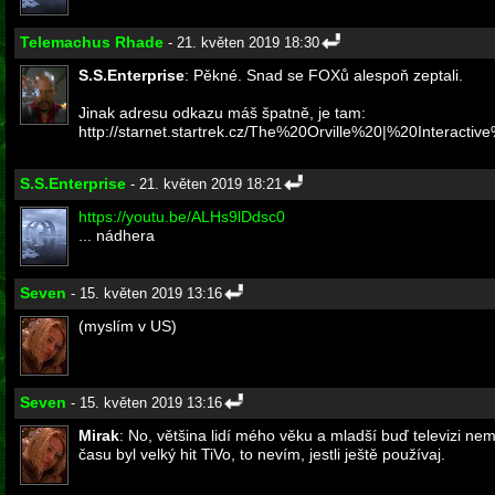
Telemachus Rhade
- 21. květen 2019 18:30
S.S.Enterprise
: Pěkné. Snad se FOXů alespoň zeptali.
Jinak adresu odkazu máš špatně, je tam:
http://starnet.startrek.cz/The%20Orville%20|%20Interact
S.S.Enterprise
- 21. květen 2019 18:21
https://youtu.be/ALHs9lDdsc0
... nádhera
Seven
- 15. květen 2019 13:16
(myslím v US)
Seven
- 15. květen 2019 13:16
Mirak
: No, většina lidí mého věku a mladší buď televizi ne
času byl velký hit TiVo, to nevím, jestli ještě používaj.