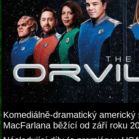
Komediálně-dramatický americký sc
MacFarlana běžící od září roku 2