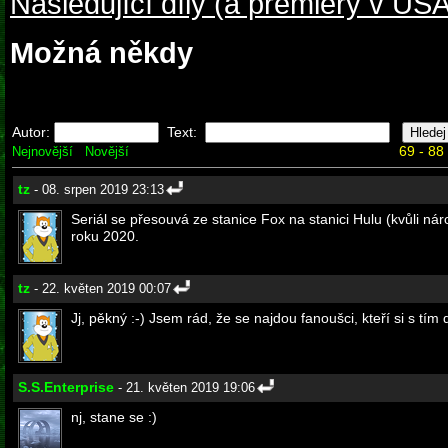
Následující díly (a premiéry v USA
Možná někdy
Autor:
Text:
69 - 88
Nejnovější
Novější
tz
- 08. srpen 2019 23:13
Seriál se přesouvá ze stanice Fox na stanici Hulu (kvůli ná
roku 2020.
tz
- 22. květen 2019 00:07
Jj, pěkný :-) Jsem rád, že se najdou fanoušci, kteří si s tím 
S.S.Enterprise
- 21. květen 2019 19:06
nj, stane se :)