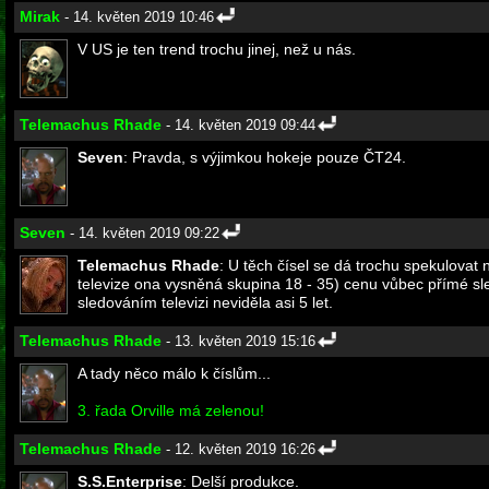
Mirak
- 14. květen 2019 10:46
V US je ten trend trochu jinej, než u nás.
Telemachus Rhade
- 14. květen 2019 09:44
Seven
: Pravda, s výjimkou hokeje pouze ČT24.
Seven
- 14. květen 2019 09:22
Telemachus Rhade
: U těch čísel se dá trochu spekulovat 
televize ona vysněná skupina 18 - 35) cenu vůbec přímé sle
sledováním televizi neviděla asi 5 let.
Telemachus Rhade
- 13. květen 2019 15:16
A tady něco málo k číslům...
3. řada Orville má zelenou!
Telemachus Rhade
- 12. květen 2019 16:26
S.S.Enterprise
: Delší produkce.