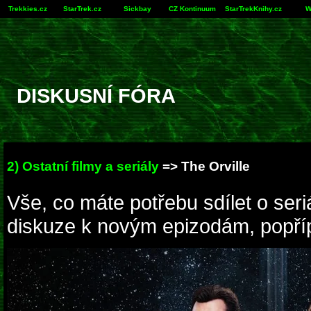
Trekkies.cz
StarTrek.cz
Sickbay
CZ Kontinuum
StarTrekKnihy.cz
W
DISKUSNÍ FÓRA
2) Ostatní filmy a seriály
=> The Orville
Vše, co máte potřebu sdílet o seri
diskuze k novým epizodám, popříp