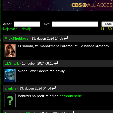
Autor:
Text:
11 - 30
Nejnovější
Novější
MickTheMage
- 13. duben 2024 14:55
Prisaham, ze manazment Paramountu je banda kretenov.
Lt.Shark
- 13. duben 2024 08:15
škoda, lower decks mě bavily
anubis
- 13. duben 2024 04:54
Bohužel na podzim příjde
poslední série