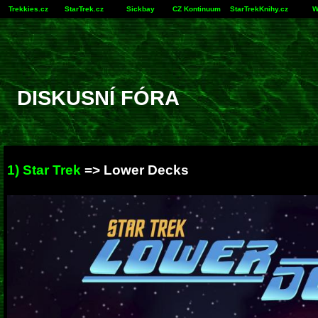
Trekkies.cz
StarTrek.cz
Sickbay
CZ Kontinuum
StarTrekKnihy.cz
W
DISKUSNÍ FÓRA
1) Star Trek
=>
Lower Decks