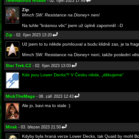
Telemachus Rhade
- 02. říjen 2023 17:49
Zip
:
Mmch SW: Resistance na Disney+ není
Na tuhle "krásnou věc" jsem už úplně zapomněl :-D
Zip
- 02. říjen 2023 13:20
Už jsem to tu někde pomlouval a budu klidně zas, je ta frag
Mmch SW: Resistance na Disney+ není, takže poslední vět
Star Trek.CZ
- 02. říjen 2023 13:03
Kde jsou Lower Decks?! V Česku nikde, „děkujeme“
MickTheMage
- 08. září 2023 12:43
Ale jo, bavi ma to stale :)
Mirak
- 03. březen 2023 21:50
Kdyby byla hraná verze Lower Decks, tak Quaid by mohl Boiml