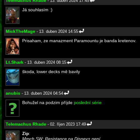
Telemachus Rhade
- 13. duben 2024 17:45
Já souhlasím :)
MickTheMage
- 13. duben 2024 14:55
Prisaham, ze manazment Paramountu je banda kretenov.
Lt.Shark
- 13. duben 2024 08:15
škoda, lower decks mě bavily
anubis
- 13. duben 2024 04:54
Bohužel na podzim příjde
poslední série
Telemachus Rhade
- 02. říjen 2023 17:49
Zip
:
Mmch SW: Resistance na Disney+ není