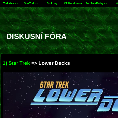
Trekkies.cz
StarTrek.cz
Sickbay
CZ Kontinuum
StarTrekKnihy.cz
W
DISKUSNÍ FÓRA
1) Star Trek
=>
Lower Decks