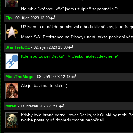
Na tuhle "krásnou věc" jsem už úplně zapomněl :-D
Zip
- 02. říjen 2023 13:20
Už jsem to tu někde pomlouval a budu klidně zas, je ta frag
Mmch SW: Resistance na Disney+ není, takže poslední vět
Star Trek.CZ
- 02. říjen 2023 13:03
Kde jsou Lower Decks?! V Česku nikde, „děkujeme“
MickTheMage
- 08. září 2023 12:43
Ale jo, bavi ma to stale :)
Mirak
- 03. březen 2023 21:50
Kdyby byla hraná verze Lower Decks, tak Quaid by mohl Boiml
tvorbě postavy už dopředu trochu nepočítali.