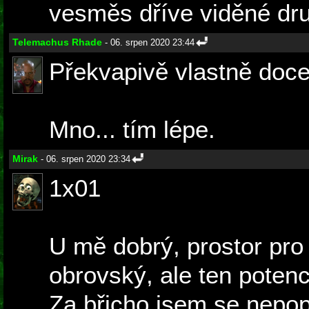
vesměs dříve viděné druh
Telemachus Rhade
- 06. srpen 2020 23:44
Překvapivě vlastně docel
Mno... tím lépe.
Mirak
- 06. srpen 2020 23:34
1x01
U mě dobrý, prostor pro 
obrovský, ale ten potenc
Za břicho jsem se nepop