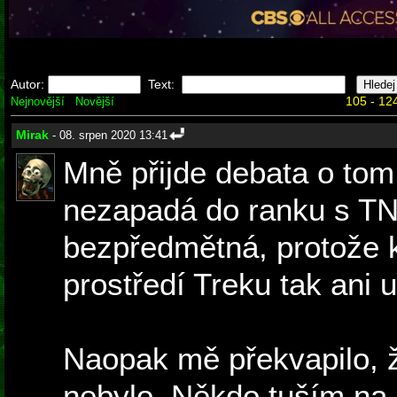
Autor:
Text:
105 - 124
Nejnovější
Novější
Mirak
- 08. srpen 2020 13:41
Mně přijde debata o to
nezapadá do ranku s T
bezpředmětná, protože k
prostředí Treku tak ani u
Naopak mě překvapilo, ž
nebylo. Někdo tuším na 