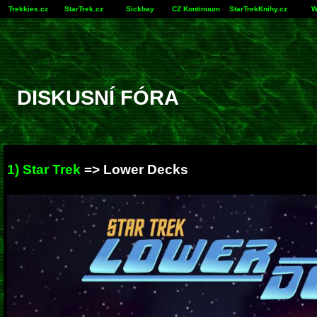
Trekkies.cz
StarTrek.cz
Sickbay
CZ Kontinuum
StarTrekKnihy.cz
W
DISKUSNÍ FÓRA
1) Star Trek
=>
Lower Decks