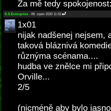
Za mě tedy spokojenost:
S.S.Enterprise
- 08. srpen 2020 11:02
1x01
nijak nadšenej nejsem, 
taková bláznivá komedie
různýma scénama....
hudba ve znělce mi při
Orville...
2/5
(nicméně aby bylo jasno