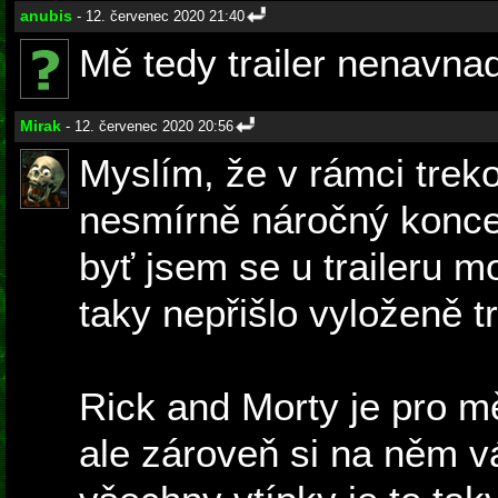
anubis
- 12. červenec 2020 21:40
Mě tedy trailer nenavnad
Mirak
- 12. červenec 2020 20:56
Myslím, že v rámci treko
nesmírně náročný koncep
byť jsem se u traileru m
taky nepřišlo vyloženě t
Rick and Morty je pro mě
ale zároveň si na něm vá