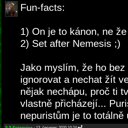
Fun-facts:
1) On je to kánon, ne že
2) Set after Nemesis ;)
Jako myslím, že ho be
ignorovat a nechat žít v
nějak nechápu, proč ti 
vlastně přicházejí... Pur
nepuristům je to totálně 
S.S.Enterprise
- 13. červenec 2020 10:24