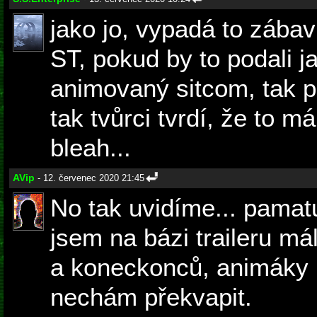
jako jo, vypadá to zába
ST, pokud by to podali j
animovaný sitcom, tak p
tak tvůrci tvrdí, že to m
bleah...
AVip
- 12. červenec 2020 21:45
No tak uvidíme... pamatu
jsem na bázi traileru m
a koneckonců, animáky 
nechám překvapit.