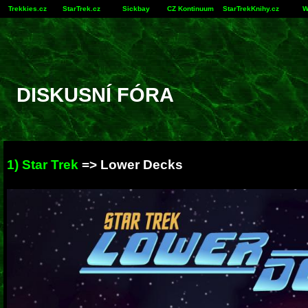
Trekkies.cz
StarTrek.cz
Sickbay
CZ Kontinuum
StarTrekKnihy.cz
W
DISKUSNÍ FÓRA
1) Star Trek
=>
Lower Decks