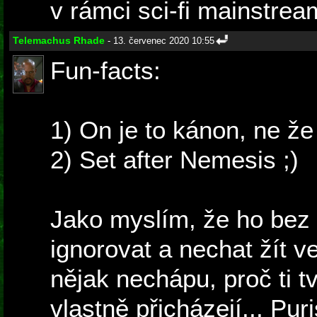
v rámci sci-fi mainstrea
Telemachus Rhade
- 13. červenec 2020 10:55
Fun-facts:
1) On je to kánon, ne že
2) Set after Nemesis ;)
Jako myslím, že ho be
ignorovat a nechat žít v
nějak nechápu, proč ti 
vlastně přicházejí... Pur