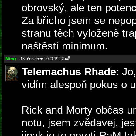
obrovský, ale ten potenc
Za břicho jsem se nepop
stranu těch vyloženě tra
naštěstí minimum.
Mirak
- 13. červenec 2020 19:22
Telemachus Rhade
: Jo
vidím alespoň pokus o u
Rick and Morty občas um
notu, jsem zvědavej, jest
jinak je to oproti RaM ta