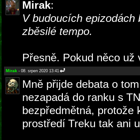
Mirak
:
V budoucích epizodách 
zběsilé tempo.
Přesně. Pokud něco už v
Mirak
- 08. srpen 2020 13:41
Mně přijde debata o to
nezapadá do ranku s T
bezpředmětná, protože k
prostředí Treku tak ani u