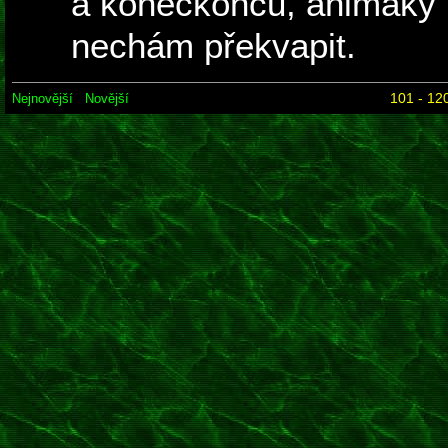
a koneckonců, animáky 
nechám překvapit.
101 - 120
Nejnovější
Novější