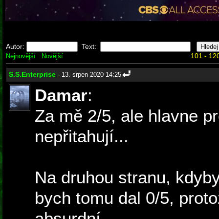
Autor:
Text:
101 - 120
Nejnovější
Novější
S.S.Enterprise
- 13. srpen 2020 14:25
Damar
:
Za mě 2/5, ale hlavne p
nepřitahují...
Na druhou stranu, kdyby 
bych tomu dal 0/5, proto
absurdní.