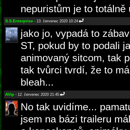
nepuristům je to totálně 
S.S.Enterprise
- 13. červenec 2020 10:24
jako jo, vypadá to zába
ST, pokud by to podali j
animovaný sitcom, tak p
tak tvůrci tvrdí, že to m
bleah...
AVip
- 12. červenec 2020 21:45
No tak uvidíme... pamatu
jsem na bázi traileru m