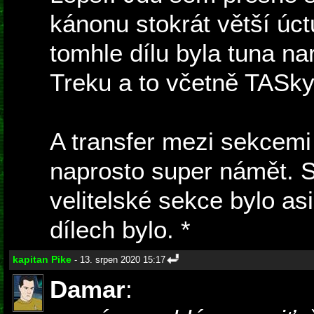
kánonu stokrát větší úct
tomhle dílu byla tuna na
Treku a to včetně TASky
A transfer mezi sekcemi
naprosto super námět. 
velitelské sekce bylo asi
dílech bylo. *
Janeway Pro
kapitan Pike
- 13. srpen 2020 15:17
Damar
: