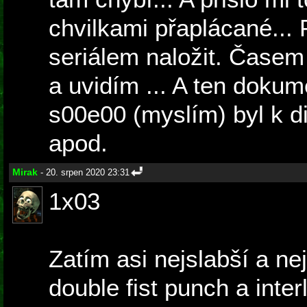
chvilkami přaplácané... 
seriálem naložit. Časem 
a uvidím ... A ten doku
s00e00 (myslím) byl k di
apod.
Mirak
- 20. srpen 2020 23:31
1x03
Zatím asi nejslabší a nej
double fist punch a inte