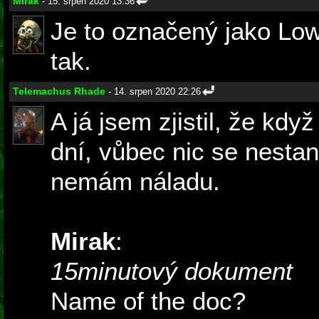
Mirak
- 15. srpen 2020 13:36
Je to označený jako Lo
tak.
Telemachus Rhade
- 14. srpen 2020 22:26
A já jsem zjistil, že kdy
dní, vůbec nic se nestan
nemám náladu.
Mirak
:
15minutový dokument
Name of the doc?