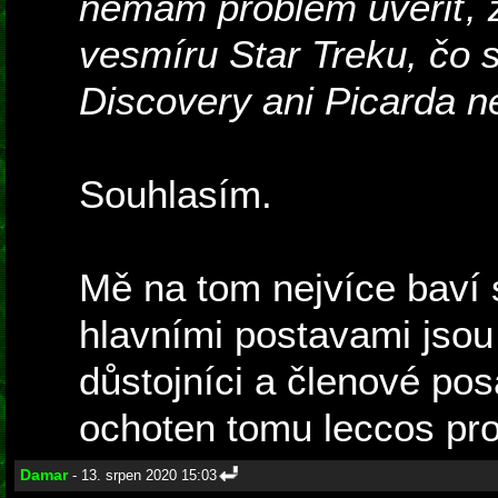
nemám problém uveriť, 
vesmíru Star Treku, čo s
Discovery ani Picarda n
Souhlasím.
Mě na tom nejvíce baví
hlavními postavami jsou
důstojníci a členové po
ochoten tomu leccos pr
Damar
- 13. srpen 2020 15:03