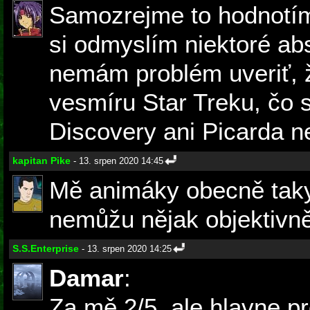
Samozrejme to hodnotím
si odmyslím niektoré ab
nemám problém uveriť, 
vesmíru Star Treku, čo s
Discovery ani Picarda ne
kapitan Pike
- 13. srpen 2020 14:45
Mě animáky obecně taky
nemůžu nějak objektivně
S.S.Enterprise
- 13. srpen 2020 14:25
Damar
:
Za mě 2/5, ale hlavne p