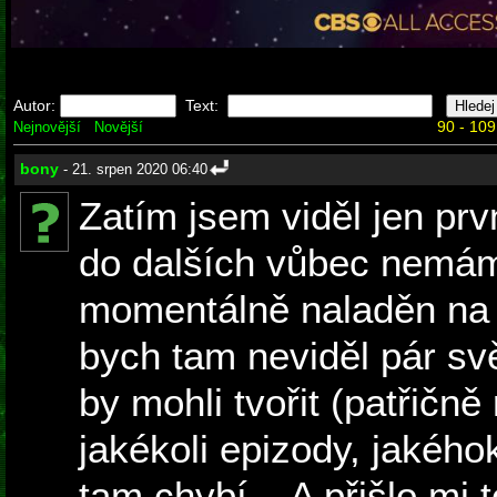
Autor:
Text:
90 - 109
Nejnovější
Novější
bony
- 21. srpen 2020 06:40
Zatím jsem viděl jen prvn
do dalších vůbec nemám
momentálně naladěn na s
bych tam neviděl pár sv
by mohli tvořit (patřičn
jakékoli epizody, jakéhok
tam chybí... A přišlo mi 