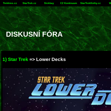
Trekkies.cz
StarTrek.cz
Sickbay
CZ Kontinuum
StarTrekKnihy.cz
W
DISKUSNÍ FÓRA
1) Star Trek
=>
Lower Decks