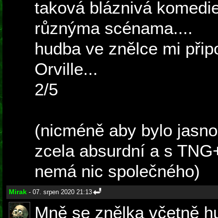
taková bláznivá komedie
různýma scénama....
hudba ve znělce mi při
Orville...
2/5
(nicméně aby bylo jasno
zcela absurdní a s TNG
nemá nic společného)
Mirak
- 07. srpen 2020 21:13
Mně se znělka včetně hud