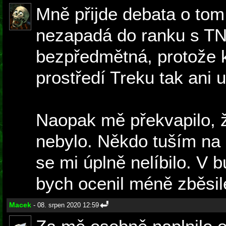
Mně přijde debata o to
nezapadá do ranku s T
bezpředmětná, protože k
prostředí Treku tak ani u
Naopak mě překvapilo, ž
nebylo. Někdo tuším na 
se mi úplně nelíbilo. V
bych ocenil méně zběsil
Macek
- 08. srpen 2020 12:59