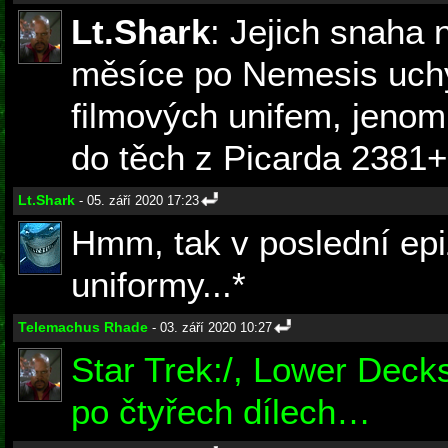
Lt.Shark
: Jejich snaha 
měsíce po Nemesis uchý
filmových unifem, jenom 
do těch z Picarda 2381+ 
Lt.Shark
- 05. září 2020 17:23
Hmm, tak v poslední epi
uniformy...*
z First Cont
Telemachus Rhade
- 03. září 2020 10:27
Star Trek:/, Lower Deck
po čtyřech dílech…