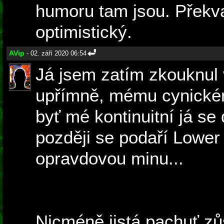
humoru tam jsou. Překv
optimistický.
AVip
- 02. září 2020 06:54
Já jsem zatím zkouknul v
upřímně, mému cynickému
byť mé kontinuitní já se 
později se podaří Lower
opravdovou minu...
Nicméně jistá pachuť zů