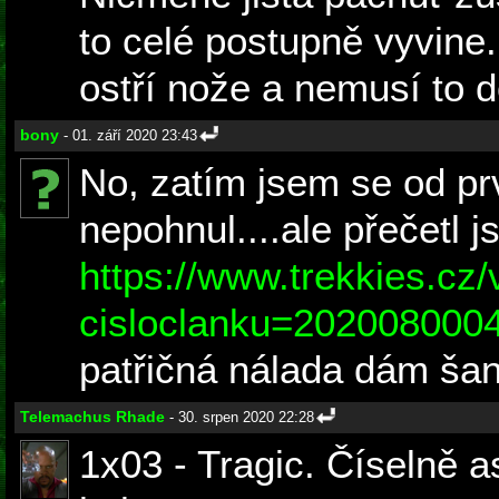
to celé postupně vyvine..
ostří nože a nemusí to 
bony
- 01. září 2020 23:43
No, zatím jsem se od pr
nepohnul....ale přečetl j
https://www.trekkies.cz
cisloclanku=202008000
patřičná nálada dám šanc
Telemachus Rhade
- 30. srpen 2020 22:28
1x03 - Tragic. Číselně a