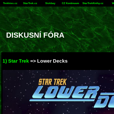
Trekkies.cz
StarTrek.cz
Sickbay
CZ Kontinuum
StarTrekKnihy.cz
W
DISKUSNÍ FÓRA
1) Star Trek
=>
Lower Decks