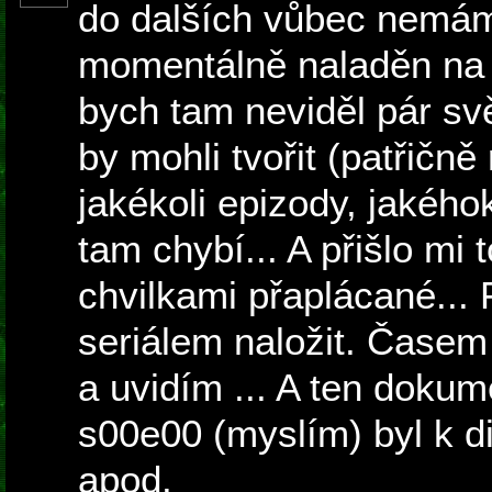
do dalších vůbec nemám
momentálně naladěn na s
bych tam neviděl pár sv
by mohli tvořit (patřičn
jakékoli epizody, jakéhok
tam chybí... A přišlo mi 
chvilkami přaplácané... 
seriálem naložit. Časem 
a uvidím ... A ten doku
s00e00 (myslím) byl k di
apod.