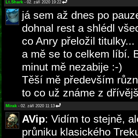
Lt.Shark
- 02. září 2020 19:22
já sem až dnes po pauze
dohnal rest a shlédl vše
co Anry přeložil titulky...
a mě se to celkem líbí. 
minut mě nezabije :-)
Těší mě především různ
to co už známe z dřívějš
Mirak
- 02. září 2020 11:13
AVip
: Vidím to stejně, a
průniku klasického Trek