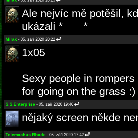
Mirak
- 05. září 2020 20:25
Ale nejvíc mě potěšil, k
ukázali *
DS9
*
Mirak
- 05. září 2020 20:22
1x05
Sexy people in rompers 
for going on the grass :)
S.S.Enterprise
- 05. září 2020 19:46
nějaký screen někde ne
Telemachus Rhade
- 05. září 2020 17:42