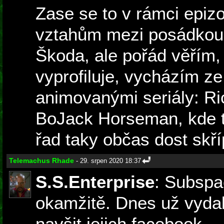
Zase se to v rámci epiz
vztahům mezi posádkou, 
Škoda, ale pořád věřím,
vyprofiluje, vycházím ze
animovanými seriály: Ri
BoJack Horseman, kde t
řad taky občas dost skří
Telemachus Rhade
- 29. srpen 2020 18:37
S.S.Enterprise
: Subspac
okamžitě. Dnes už vydal
navšit jejich facebook...