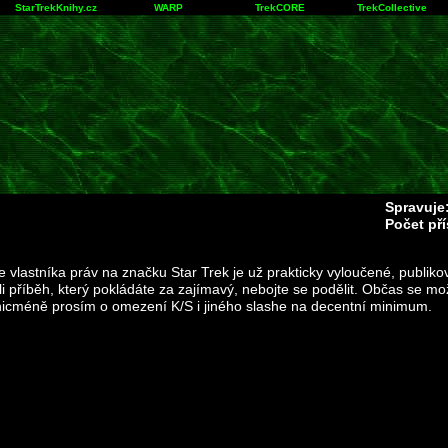
StarTrekKnihy.cz
WARP
TrekCORE
TrekCollective
Spravuje
Počet př
e vlastníka práv na značku Star Trek je už prakticky vyloučené, publikov
šli příběh, který pokládáte za zajímavý, nebojte se podělit. Občas se m
ý nicméně prosím o omezení K/S i jiného slashe na decentní minimum.