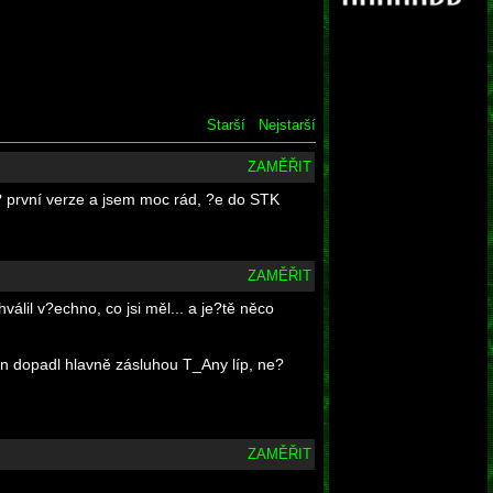
Starší
Nejstarší
ZAMĚŘIT
? první verze a jsem moc rád, ?e do STK
ZAMĚŘIT
válil v?echno, co jsi měl... a je?tě něco
ten dopadl hlavně zásluhou T_Any líp, ne?
ZAMĚŘIT