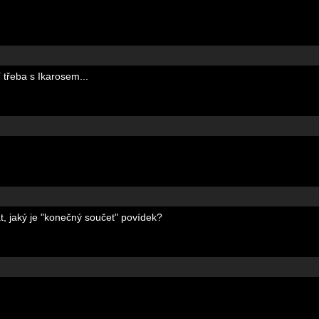
 třeba s Ikarosem...
at, jaký je "konečný součet" povídek?