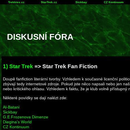
Trekkies.cz
StarTrek.cz
Sickbay
CZ Kontinuum
DISKUSNÍ FÓRA
1) Star Trek
=> Star Trek Fan Fiction
Doupě fanfiction literární tvorby. Vzhledem k současné licenční politic
zbývají tedy internetové zdroje. Pokud jste něco napsali nebo jen na
nebo kritického ohlasu. Vzhledem k faktu, že je klub volně přístupn
Některé povídky se dají nalézt zde:
Al-Batani
Sickbay
G.E.Frozenova Dimenze
Diegina's World
CZ Kontinuum