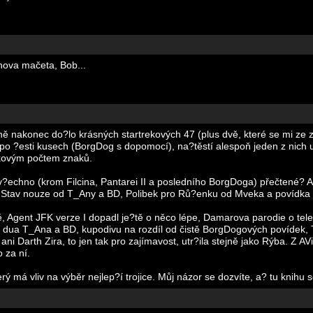
anova mačeta, Bob...
ečně nakonec do?lo krásných startrekových 47 (plus dvě, které se mi z
o ?esti kusech (BorgDog s dopomocí), na?těstí alespoň jeden z nich 
lkovým počtem znaků.
v?echno (krom Filcina, Pantarei II a posledního BorgDoga) přečtené? 
Stav nouze od T_Any a BD, Polibek pro Rů?enku od Mveka a povídka S
ě, Agent JFK verze I dopadl je?tě o něco lépe, Damarova parodie o tel
od dua T_Ana a BD, kupodivu na rozdíl od čistě BorgDogových povídek, T
 ani Darth Zira, to jen tak pro zajímavost, utr?ila stejně jako Rýba. Z 
 za ní.
ý má vliv na výběr nejlep?í trojice. Můj názor se dozvíte, a? tu knihu s