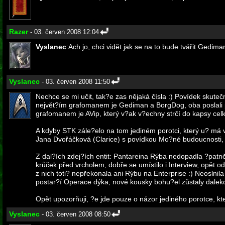
Razer
- 03. červen 2008 12:04
Vyslanec
:Ach jo, chci vidět jak se na to bude tvářit Gedim
Vyslanec
- 03. červen 2008 11:50
Nechce se mi učit, tak?e zas nějaká čísla :) Povídek skut
největ?ím grafomanem je Gediman a BorgDog, oba poslali p
grafomanem je AVip, který v?ak v?echny strčí do kapsy ce
A kdyby STK zále?elo na tom jediném porotci, který u? má 
Jana Dvořáčková (Clarice) s povídkou Mo?né budoucnosti, 
Z dal?ích zdej?ích entit: Pantareina Rýba nedopadla ?patn
krůček před vrcholem, dobře se umístilo i Interview, opět 
z nich toti? nepřekonala ani Rýbu na Enterprise :) Neoslnila
postar?í Operace dýka, nové kousky bohu?el zůstaly daleko
Opět upozorňuji, ?e jde pouze o názor jediného porotce, kter
Vyslanec
- 03. červen 2008 08:50