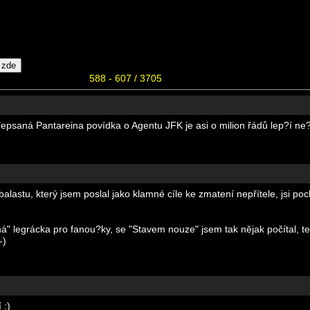
588 - 607 / 3705
řepsaná Pantareina povídka o Agentu JFK je asi o milion řádů lep?í ne
balastu, který jsem poslal jako klamné cíle ke zmatení nepřítele, jsi poch
uhá" legrácka pro fanou?ky, se "Stavem nouze" jsem tak nějak počítal, 
-)
 :)