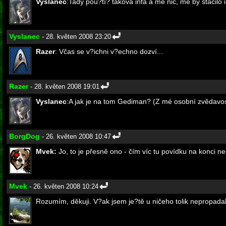
Vyslanec
:Tady pou?tí? taková infa a mě nic, mě by stačilo 
Vyslanec
- 28. květen 2008 23:20
Razer
: Včas se v?ichni v?echno dozví...
Razer
- 28. květen 2008 19:01
Vyslanec
:A jak je na tom Gediman? (Z mé osobní zvědavos
BorgDog
- 26. květen 2008 10:47
Mvek:
Jo, to je přesně ono - čím víc tu povídku na konci nen
Mvek
- 26. květen 2008 10:24
Rozumím, děkuji. V?ak jsem je?tě u ničeho tolik nepropadal p