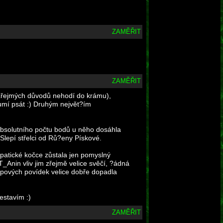
ZAMĚŘIT
ZAMĚŘIT
e zřejmých důvodů nehodí do krámu),
umí psát :) Druhým největ?ím
Absolutního počtu bodů u něho dosáhla
lepí střelci od Rů?eny Pískové.
epatické kočce zůstala jen pomyslný
_Anin vliv jim zřejmě velice svěčí, ?ádná
AVipových povídek velice dobře dopadla
estavím :)
ZAMĚŘIT