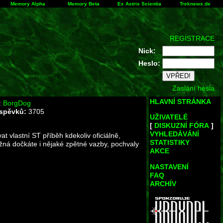
Memory Alpha
Memory Beta
Ex Astris Scientia
Treknews.de
REGISTRACE
Nick:
Heslo:
Zaslání hesla
HLAVNÍ STRÁNKA
:
BorgDog
íspěvků:
3705
UŽIVATELÉ
[
DISKUZNÍ FÓRA
]
VYHLEDÁVÁNÍ
at vlastní ST příběh kdekoliv oficiálně,
STATISTIKY
ožná dočkáte i nějaké zpětné vazby, pochvaly
AKCE
NASTAVENÍ
FAQ
ARCHÍV