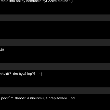
i malé info ani by nemuselo být 22cm dlouhé :-)
ti)
ávidí?, tím bývá lep?í... :-)
ocitům slabosti a nihilismu, a přepisování... brr