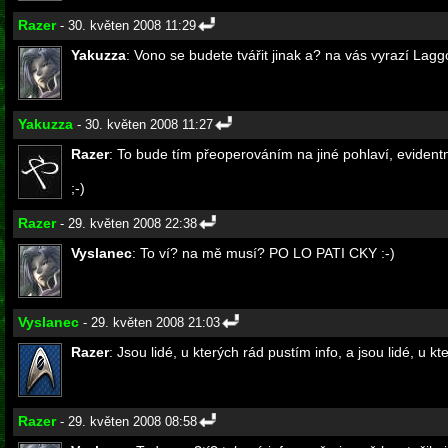
Razer
- 30. květen 2008 11:29
Yakuzza
: Vono se budete tvářit jinak a? na vás vyrazí Laggo
Yakuzza
- 30. květen 2008 11:27
Razer
: To bude tím přeoperováním na jiné pohlaví, evidentn
;-)
Razer
- 29. květen 2008 22:38
Vyslanec
: To ví? na mě musí? PO LO PATI CKY :-)
Vyslanec
- 29. květen 2008 21:03
Razer
: Jsou lidé, u kterých rád pustím info, a jsou lidé, u k
Razer
- 29. květen 2008 08:58