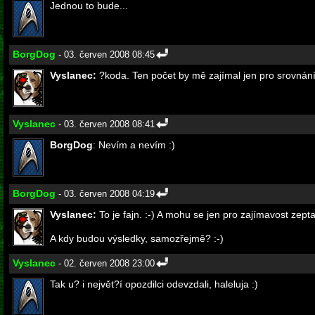
Jednou to bude...
BorgDog
- 03. červen 2008 08:45
Vyslanec:
?koda. Ten počet by mě zajímal jen pro srovnání
Vyslanec
- 03. červen 2008 08:41
BorgDog
: Nevím a nevím :)
BorgDog
- 03. červen 2008 04:19
Vyslanec:
To je fajn. :-) A mohu se jen pro zajímavost zept
A kdy budou výsledky, samozřejmě? :-)
Vyslanec
- 02. červen 2008 23:00
Tak u? i největ?í opozdilci odevzdali, haleluja :)