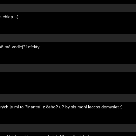
 chlap :-)
ě má vedlej?í efekty...
terých je mi to ?inantní, z čeho? u? by sis mohl leccos domyslet :)