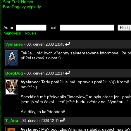
Star Trek Humor
BorgDogovy výplody
Autor:
Text:
Nejnovější
Novější
Vyslanec
- 03. červen 2008 13:45
Tak?e... rád bych v?echny zainteresované informoval, ?e p
při?el takový skvost :)
BorgDog
- 03. červen 2008 12:17
Vyslanec:
Tedy potě?il jsi mě, opravdu potě?il. :-))) Kromě 
navíc! :-)
Speciálně mě překvapilo "Interview," to byla přece jen "po
jsem já sám čekal... teď je?tě budu zvědav na "Výměnu..." :
Ale díky, to ka?dopádně...
T_Ana
- 03. červen 2008 12:11
Vyslanec:
Má? bod, zlep?il jsi nám náladu, úspěch nás tě?í