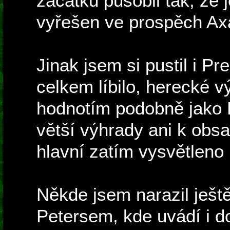
začátku působil tak, že 
vyřešen ve prospěch Axa
Jinak jsem si pustil i Pr
celkem líbilo, herecké v
hodnotím podobně jako 
větší výhrady ani k obsah
hlavní zatím vysvětleno 
Někde jsem narazil ještě
Petersem, kde uvádí i 