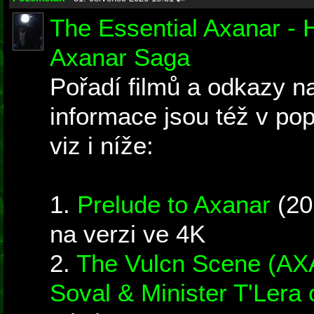
The Essential Axanar - 
Axanar Saga
Pořadí filmů a odkazy na
informace jsou též v po
viz i níže:
1.
Prelude to Axanar
(20
na verzi ve 4K
2.
The Vulcn Scene (A
Soval & Minister T'Lera 