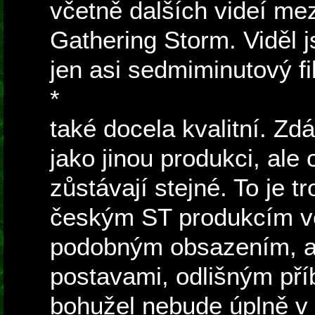
včetně dalších videí me
Gathering Storm. Viděl 
jen asi sedmiminutový fi
*
zraněn admirál Ramire
také docela kvalitní. Zd
jako jinou produkci, ale
zůstávají stejné. To je tr
českým ST produkcím ve
podobným obsazením, al
postavami, odlišným pří
bohužel nebude úplně v