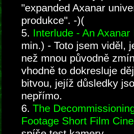
"expanded Axanar univer
produkce". -)(
5.
Interlude - An Axanar
min.) - Toto jsem viděl, j
než mnou původně zmín
vhodně to dokresluje d
bitvou, jejíž důsledky js
nepřímo.
6.
The Decommissionin
Footage Short Film Cin
spíše test kamery