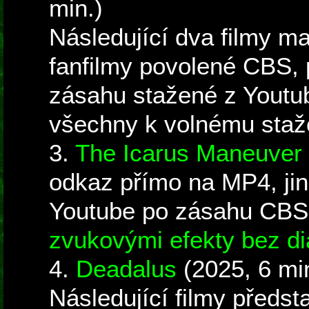
min.)
Následující dva filmy ma
fanfilmy povolené CBS, 
zásahu stažené z Youtub
všechny k volnému staže
3.
The Icarus Maneuver
odkaz přímo na MP4, ji
Youtube po zásahu CBS
zvukovými efekty bez di
4.
Deadalus
(2025, 6 mi
Následující filmy předst