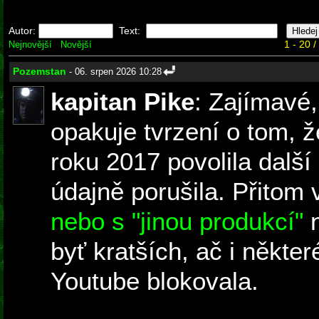
Autor:
Text:
1 - 20 
Nejnovější
Novější
Pozemstan
- 06. srpen 2026 10:28
kapitan Pike
: Zajímavé,
opakuje tvrzení o tom,
roku 2017 povolila další
údajně porušila. Přitom
nebo s "jinou produkcí"
n
byť kratších, ač i někte
Youtube blokovala.