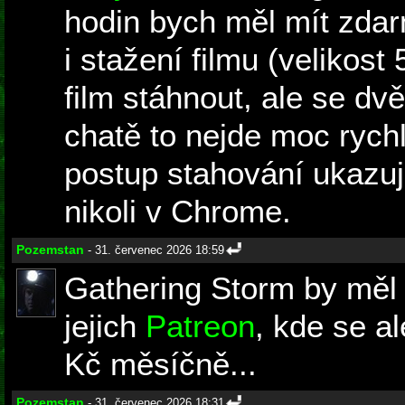
hodin bych měl mít zdar
i stažení filmu (velikos
film stáhnout, ale se d
chatě to nejde moc rychl
postup stahování ukazuje
nikoli v Chrome.
Pozemstan
- 31. červenec 2026 18:59
Gathering Storm by měl 
jejich
Patreon
, kde se a
Kč měsíčně...
Pozemstan
- 31. červenec 2026 18:31