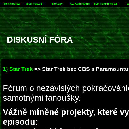
Trekkies.cz
StarTrek.cz
Sickbay
CZ Kontinuum
StarTrekKnihy.cz
W
DISKUSNÍ FÓRA
1) Star Trek
=> Star Trek bez CBS a Paramountu
Fórum o nezávislých pokračování
samotnými fanoušky.
Vážně míněné projekty, které v
episodu: