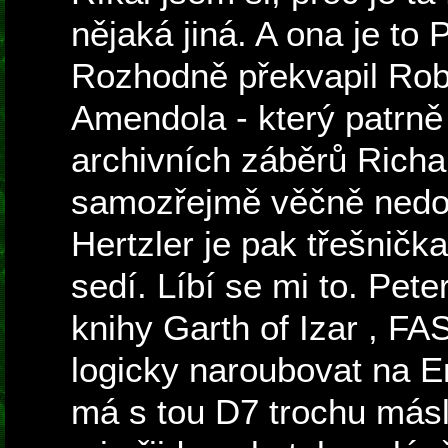
nějaká jiná. A ona je to 
Rozhodně překvapil Rob
Amendola - který patrně
archivních záběrů Richa
samozřejmě věčně ned
Hertzler je pak třešnička
sedí. Líbí se mi to. Pet
knihy Garth of Izar , FA
logicky naroubovat na E
má s tou D7 trochu másl