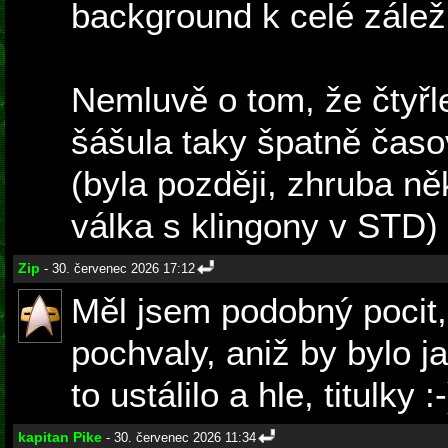
background k celé záležit
Nemluvě o tom, že čtyřl
šášula taky špatně časo
(byla později, zhruba ně
válka s klingony v STD)
Zip
- 30. červenec 2026 17:12
Měl jsem podobný pocit, 
pochvaly, aniž by bylo j
to ustálilo a hle, titulky :-
kapitan Pike
- 30. červenec 2026 11:34