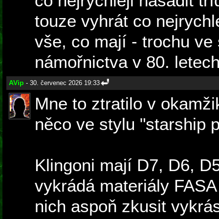
co nejrychleji nasadit tř
touze vyhrát co nejrychle
vše, co mají - trochu v
námořnictva v 80. letech
AVip
- 30. červenec 2026 19:33
Mne to ztratilo v okamži
něco ve stylu "starship p
Klingoni mají D7, D6, D5
vykrádá materiály FAS
nich aspoň zkusit vykrás