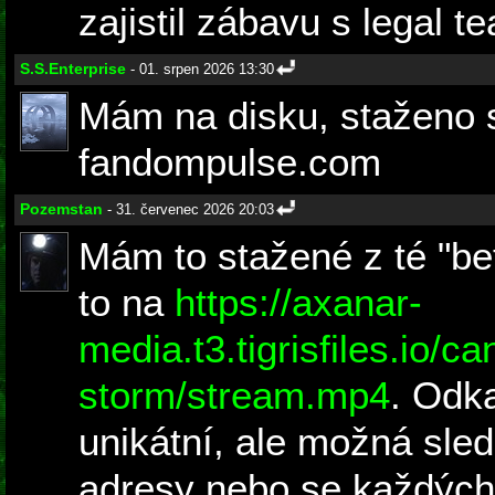
zajistil zábavu s legal 
S.S.Enterprise
- 01. srpen 2026 13:30
Mám na disku, staženo 
fandompulse.com
Pozemstan
- 31. červenec 2026 20:03
Mám to stažené z té "b
to na
https://axanar-
media.t3.tigrisfiles.io/c
storm/stream.mp4
. Odka
unikátní, ale možná sled
adresy nebo se každých