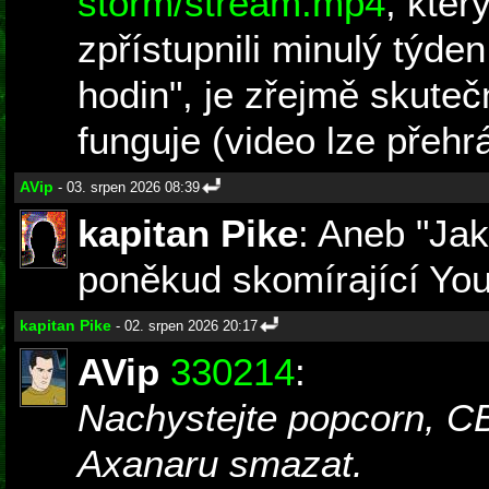
storm/stream.mp4
, kter
zpřístupnili minulý týden
hodin", je zřejmě skuteč
funguje (video lze přehrá
AVip
- 03. srpen 2026 08:39
kapitan Pike
: Aneb "Jak 
poněkud skomírající You
kapitan Pike
- 02. srpen 2026 20:17
AVip
330214
:
Nachystejte popcorn, C
Axanaru smazat.