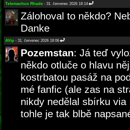
Telemachus Rhade
- 31. červenec 2026 18:14
Zálohoval to někdo? Neb
Danke
AVip
- 31. červenec 2026 18:06
Pozemstan
: Já teď vyl
někdo otluče o hlavu ně
kostrbatou pasáž na po
mé fanfic (ale zas na str
nikdy nedělal sbírku via 
tohle je tak blbě napsané