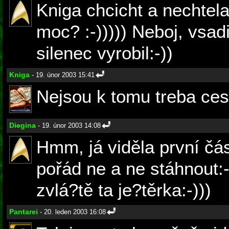
Kniga chcicht a nechtela
moc? :-))))) Neboj, vsad
silenec vyrobil:-))
Kniga
- 19. únor 2003 15:41
Nejsou k tomu treba cesk
Diegina
- 19. únor 2003 14:08
Hmm, já viděla první čás
pořád ne a ne stáhnout:-
zvlá?tě ta je?těrka:-)))
Pantarei
- 20. leden 2003 16:08