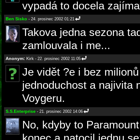
vypadá to docela zajíma
Ben Sisko
- 24. prosinec 2002 01:21
Takova jedna sezona ta
zamlouvala i me...
Anonym:
Kirk
- 22. prosinec 2002 11:05
Je vidět ?e i bez milionů
jednoduchost a najivita 
Voygeru.
S.S.Enterprise
- 21. prosinec 2002 14:06
No, kdyby to Paramount 
konec a natocil jednu s