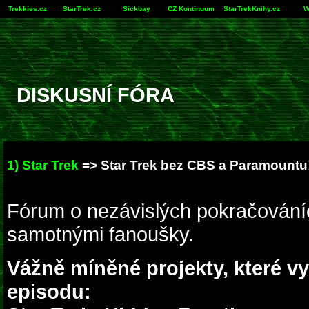
Trekkies.cz
StarTrek.cz
Sickbay
CZ Kontinuum
StarTrekKnihy.cz
W
DISKUSNÍ FÓRA
1) Star Trek
=> Star Trek bez CBS a Paramountu
Fórum o nezávislých pokračování
samotnými fanoušky.
Vážně míněné projekty, které v
episodu: