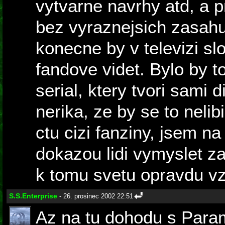
vytvarne navrhy atd, a p
bez vyraznejsich zasahu 
konecne by v televizi sl
fandove videt. Bylo by t
serial, ktery tvori sami d
nerika, ze by se to nelibi
ctu cizi fanziny, jsem na
dokazou lidi vymyslet za
k tomu svetu opravdu vz
S.S.Enterprise
- 26. prosinec 2002 22:51
Az na tu dohodu s Para