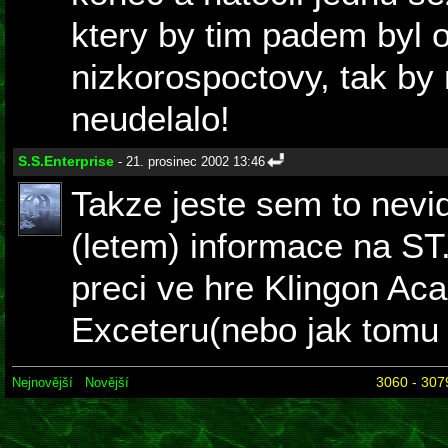
ktery by tim padem byl of
nizkorospoctovy, tak by 
neudelalo!
S.S.Enterprise
- 21. prosinec 2002 13:46
Takze jeste sem to nevid
(letem) informace na ST.
preci ve hre Klingon Ac
Exceteru(nebo jak tomu 
3060 - 307
Nejnovější
Novější