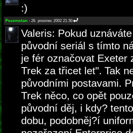
:)
Pozemstan
- 26. prosinec 2002 21:30
Valeris: Pokud uznáváte 
původní seriál s tímto 
je fér označovat Exeter 
Trek za třicet let". Tak 
původními postavami. P
Trek něco, co opět pouz
původní děj, i kdy? tent
dobu, podobněj?í unifor
nezařazení Enterprise 