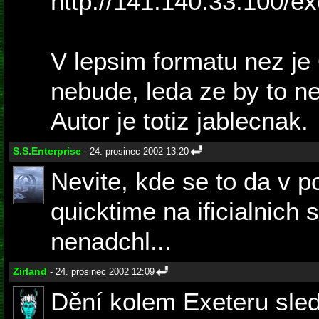
http://141.140.33.100/e
V lepsim formatu nez je 
nebude, leda ze by to n
Autor je totiz jablecnak.
S.S.Enterprise
- 24. prosinec 2002 13:20
Nevite, kde se to da v 
quicktime na ificialnic
nenadchl...
Zirland
- 24. prosinec 2002 12:09
Dění kolem Exeteru sled