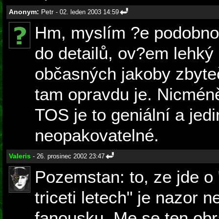
Anonym:
Petr
- 02. leden 2003 14:59
Hm, myslím ?e podobnos
do detailů, ov?em lehký 
občasných jakoby zbyte
tam opravdu je. Nicméně
TOS je to geniální a je
neopakovatelné.
Valeris
- 26. prosinec 2002 23:47
Pozemstan: to, ze jde o 
triceti letech" je nazor 
fanousku. Me se ten obrat