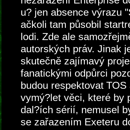
u? jen absence výrazu "
ačkoli tam působil star
lodi. Zde ale samozřejmě
autorských práv. Jinak 
skutečně zajímavý proje
fanatickými odpůrci poz
budou respektovat TOS 
vymý?let věci, které by 
dal?ích sérií, nemusel b
se zařazením Exeteru do