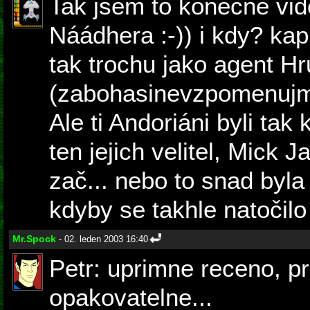
Tak jsem to konečně vid
Náádhera :-)) i kdy? kap
tak trochu jako agent H
(zabohasinevzpomenujmé
Ale ti Andoriáni byli tak
ten jejich velitel, Mick 
zač... nebo to snad byla v
kdyby se takhle natočilo 
Mr.Spock
- 02. leden 2003 16:40
Petr: uprimne receno, pre
opakovatelne...