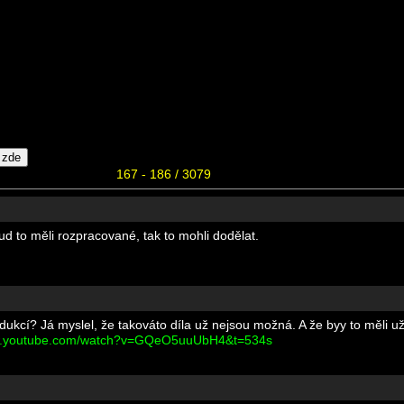
167 - 186 / 3079
ud to měli rozpracované, tak to mohli dodělat.
odukcí? Já myslel, že takováto díla už nejsou možná. A že byy to měli u
ww.youtube.com/watch?v=GQeO5uuUbH4&t=534s