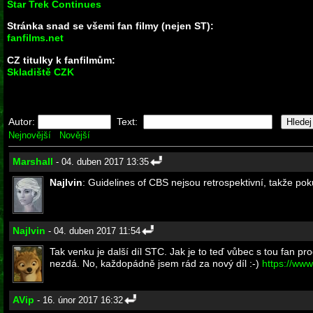
Star Trek Continues
Stránka snad se všemi fan filmy (nejen ST):
fanfilms.net
CZ titulky k fanfilmům:
Skladiště CZK
Autor:
Text:
Nejnovější
Novější
Marshall
- 04. duben 2017 13:35
Najlvin
: Guidelines of CBS nejsou retrospektivní, takže pok
Najlvin
- 04. duben 2017 11:54
Tak venku je další díl STC. Jak je to teď vůbec s tou fan pr
nezdá. No, každopádně jsem rád za nový díl :-)
https://w
AVip
- 16. únor 2017 16:32