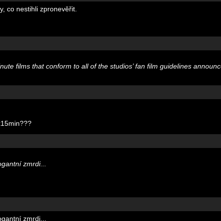
, co nestihli zpronevěřit.
ute films that conform to all of the studios’ fan film guidelines announc
2x15min???
gantní zmrdi...
gantní zmrdi...