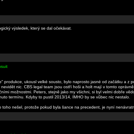
ogický výsledek, který se dal očekávat.
suit
like" produkce, ukousl velké sousto, bylo naprosto jasné od začátku a z 
ž nevidět nic. CBS legal team jsou ostří hoši a holt mají v tomto oprávn
nčními možnostmi. Peters, stejně jako my všichni, si byl velmi dobře v
omuto termínu. Kdyby to pustil 2013/14, IMHO by se vůbec nic nestalo.
o toho nešel, protože pokud byla šance na precedent, je nyní nenávrat