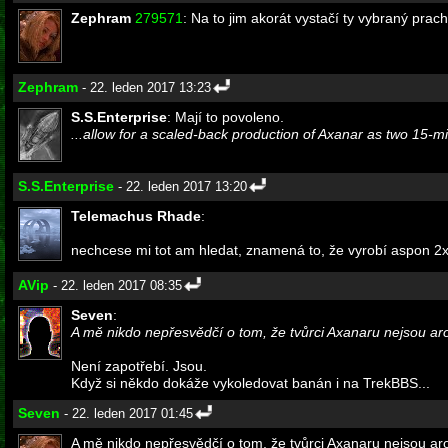
Zephram
279571
: Na to jim akorát vystačí ty vybraný prachy
Zephram
- 22. leden 2017 13:23
S.S.Enterprise
: Mají to povoleno.
...allow for a scaled-back production of Axanar as two 15-min
S.S.Enterprise
- 22. leden 2017 13:20
Telemachus Rhade
:
nechcese mi tot am hledat, znamená to, že vyrobí aspon 
AVip
- 22. leden 2017 08:35
Seven
:
A mě nikdo nepřesvědčí o tom, že tvůrci Axanaru nejsou aro
Není zapotřebí. Jsou.
Když si někdo dokáže vykoledovat banán i na TrekBBS...
Seven
- 22. leden 2017 01:45
A mě nikdo nepřesvědčí o tom, že tvůrci Axanaru nejsou aro