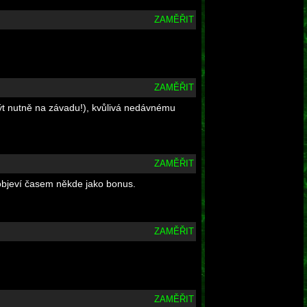
ZAMĚŘIT
ZAMĚŘIT
být nutně na závadu!), kvůlivá nedávnému
ZAMĚŘIT
 objeví časem někde jako bonus.
ZAMĚŘIT
ZAMĚŘIT