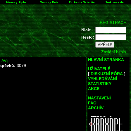
Memory Alpha
Memory Beta
Ex Astris Scientia
Treknews.de
REGISTRACE
Nick:
Heslo:
Zaslání hesla
HLAVNÍ STRÁNKA
:
AVip
íspěvků:
3079
UŽIVATELÉ
[
DISKUZNÍ FÓRA
]
VYHLEDÁVÁNÍ
STATISTIKY
AKCE
NASTAVENÍ
FAQ
ARCHÍV