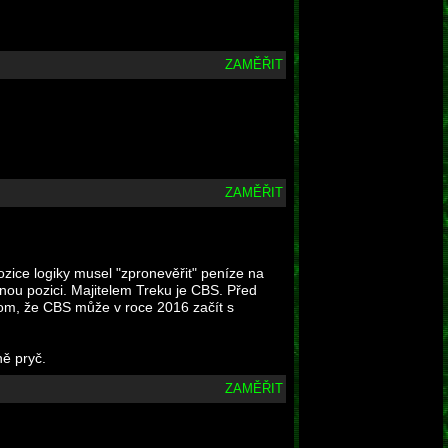
ZAMĚŘIT
ZAMĚŘIT
pozice logiky musel "zpronevěřit" peníze na
ěnou pozici. Majitelem Treku je CBS. Před
ědom, že CBS může v roce 2016 začít s
ně pryč.
ZAMĚŘIT