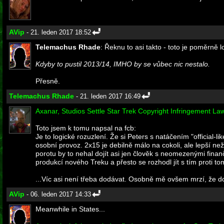
AVip
- 21. leden 2017 18:52
Telemachus Rhade
: Řeknu to asi takto - toto je poměrně l
Kdyby to pustil 2013/14, IMHO by se vůbec nic nestalo.
Přesně.
Telemachus Rhade
- 21. leden 2017 16:49
Axanar, Studios Settle Star Trek Copyright Infringement Law
Toto jsem k tomu napsal na fcb:
Je to logické rozuzlení. Že si Peters s natáčením "official-
osobní provoz. 2x15 je debilně málo na cokoli, ale lepší ne
porotu by to nehal dojít asi jen člověk s neomezenými fina
produkcí nového Treku a přesto se rozhodl jít s tím proti t
...Víc asi není třeba dodávat. Osobně mě ovšem mrzí, že d
AVip
- 06. leden 2017 14:33
Meanwhile in States...