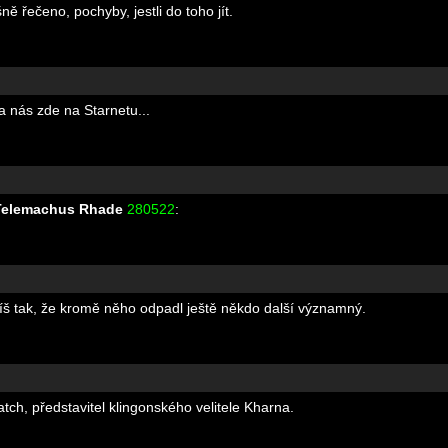
ně řečeno, pochyby, jestli do toho jít.
a nás zde na Starnetu...
Telemachus Rhade
280522
:
yslíš tak, že kromě něho odpadl ještě někdo další významný.
tch, představitel klingonského velitele Kharna.