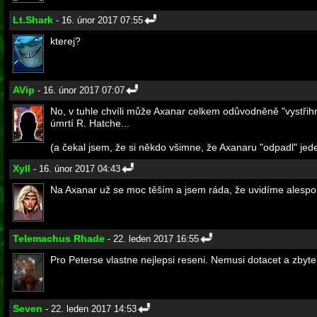
Lt.Shark
- 16. únor 2017 07:55
kterej?
AVip
- 16. únor 2017 07:07
No, v tuhle chvíli může Axanar celkem odůvodněně "vystřih
úmrtí R. Hatche...
(a čekal jsem, že si někdo všimne, že Axanaru "odpadl" jede
Xyll
- 16. únor 2017 04:43
Na Axanar už se moc těším a jsem ráda, že uvidíme alespoň
Telemachus Rhade
- 22. leden 2017 16:55
Pro Peterse vlastne nejlepsi reseni. Nemusi dotacet a zbyte
Seven
- 22. leden 2017 14:53