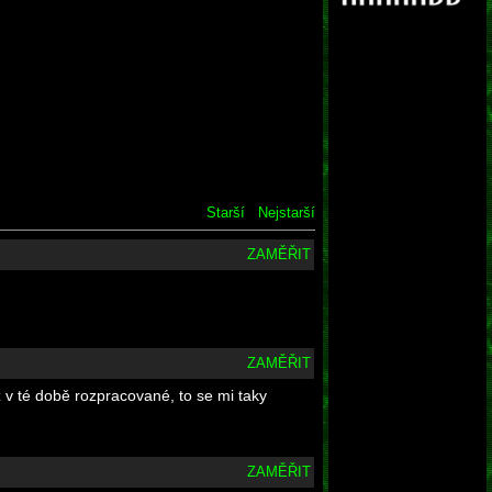
Starší
Nejstarší
ZAMĚŘIT
ZAMĚŘIT
ž v té době rozpracované, to se mi taky
ZAMĚŘIT