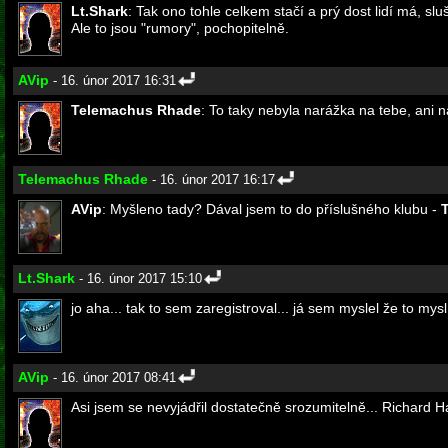
Lt.Shark
: Tak ono tohle celkem stačí a prý dost lidí má, sluš
Ale to jsou "rumory", pochopitelně.
AVip
- 16. únor 2017 16:31
Telemachus Rhade
: To taky nebyla narážka na tebe, ani n
Telemachus Rhade
- 16. únor 2017 16:17
AVip
: Myšleno tady? Dával jsem to do příslušného klubu -
Lt.Shark
- 16. únor 2017 15:10
jo aha... tak to sem zaregistroval... já sem myslel že to m
AVip
- 16. únor 2017 08:41
Asi jsem se nevyjádřil dostatečně srozumitelně... Richard Ha