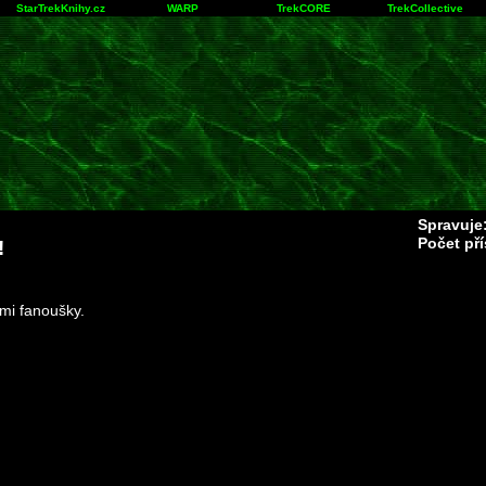
StarTrekKnihy.cz
WARP
TrekCORE
TrekCollective
Spravuje
Počet př
!
mi fanoušky.