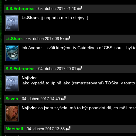
S.S.Enterprise
- 05. duben 2017 21:10
Lt.Shark
: jj napadlo me to stejny :)
Lt.Shark
- 05. duben 2017 06:57
tak Axanar... kvůli kterýmu ty Guidelines of CBS jsou.. .byl 
S.S.Enterprise
- 04. duben 2017 20:01
Najlvin
:
jako vypadá to úplně jako (remasterovaná) TOSka, v tomto 
Seven
- 04. duben 2017 14:49
Najlvin
: co jsem slyšela, má to být poseldní díl, co měli ro
Marshall
- 04. duben 2017 13:35