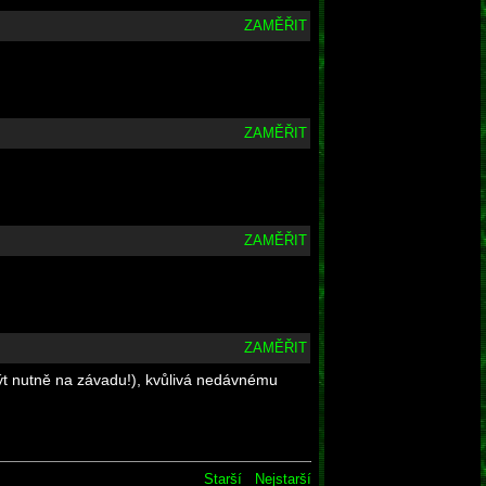
ZAMĚŘIT
ZAMĚŘIT
ZAMĚŘIT
ZAMĚŘIT
být nutně na závadu!), kvůlivá nedávnému
Starší
Nejstarší