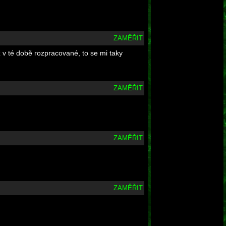
ZAMĚŘIT
ž v té době rozpracované, to se mi taky
ZAMĚŘIT
ZAMĚŘIT
ZAMĚŘIT