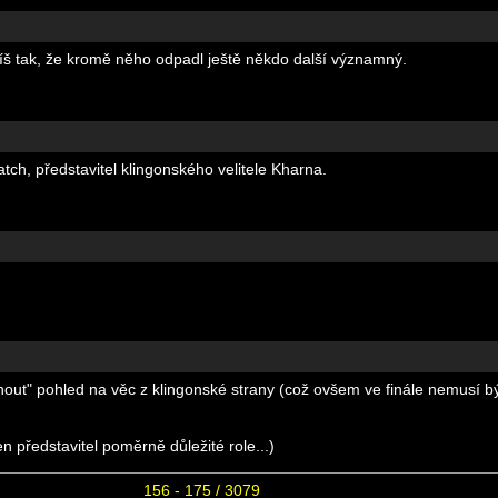
yslíš tak, že kromě něho odpadl ještě někdo další významný.
tch, představitel klingonského velitele Kharna.
nout" pohled na věc z klingonské strany (což ovšem ve finále nemusí 
n představitel poměrně důležité role...)
156 - 175 / 3079