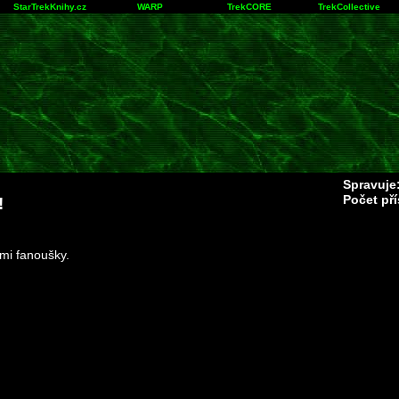
StarTrekKnihy.cz
WARP
TrekCORE
TrekCollective
Spravuje
Počet př
!
mi fanoušky.