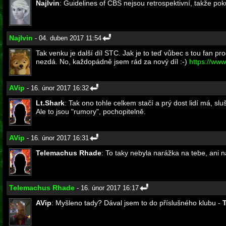
Najlvin
: Guidelines of CBS nejsou retrospektivní, takže pok
Najlvin
- 04. duben 2017 11:54
Tak venku je další díl STC. Jak je to teď vůbec s tou fan pr
nezdá. No, každopádně jsem rád za nový díl :-)
https://w
AVip
- 16. únor 2017 16:32
Lt.Shark
: Tak ono tohle celkem stačí a prý dost lidí má, sluš
Ale to jsou "rumory", pochopitelně.
AVip
- 16. únor 2017 16:31
Telemachus Rhade
: To taky nebyla narážka na tebe, ani n
Telemachus Rhade
- 16. únor 2017 16:17
AVip
: Myšleno tady? Dával jsem to do příslušného klubu -