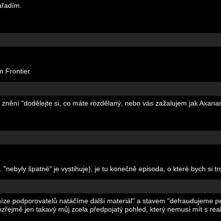
ařadím.
n Frontier.
e znění "dodělejte si, co máte rozdělaný, nebo vás zažalujem jak Axanar
 "nebyly špatné" je vystihuje), je tu konečně episoda, o které bych si tr
eníze podporovatelů natáčíme další materiál" a stavem "defraudujeme p
ejmě jen takavý můj zcela předpojatý pohled, který nemusí mít s reali