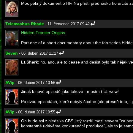
Moc pěkný dokument o HF. Na příští přednášku ho určitě z
Telemachus Rhade
- 11. červenec 2017 09:42
Hidden Frontier Origins
Part one of a short documentary about the fan series Hidde
Seven
- 06. duben 2017 11:17
Lt.Shark
: no, ano, ale to cease and desist bylo tak nějak v
AVip
- 06. duben 2017 10:56
Jinak k nové episodě jako takové - musím říct: wow!
Po dvou episodách, které nebyly špatné (ale přesně toto, t.j.
AVip
- 06. duben 2017 10:55
On bude asi z hledsika CBS jistý rozdíl mezi stavem "za p
konstantně udáváme konkurenční produkce", ale to je samozř