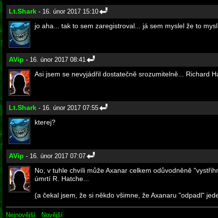
Lt.Shark
- 16. únor 2017 15:10
jo aha... tak to sem zaregistroval... já sem myslel že to m
AVip
- 16. únor 2017 08:41
Asi jsem se nevyjádřil dostatečně srozumitelně... Richard Ha
Lt.Shark
- 16. únor 2017 07:55
kterej?
AVip
- 16. únor 2017 07:07
No, v tuhle chvíli může Axanar celkem odůvodněně "vystřih
úmrtí R. Hatche...
(a čekal jsem, že si někdo všimne, že Axanaru "odpadl" jede
Nejnovější
Novější