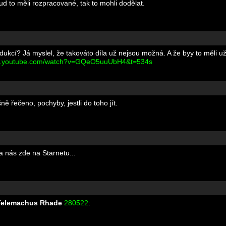
ud to měli rozpracované, tak to mohli dodělat.
odukcí? Já myslel, že takováto díla už nejsou možná. A že byy to měli u
ww.youtube.com/watch?v=GQeO5uuUbH4&t=534s
ně řečeno, pochyby, jestli do toho jít.
a nás zde na Starnetu...
Telemachus Rhade
280522
: