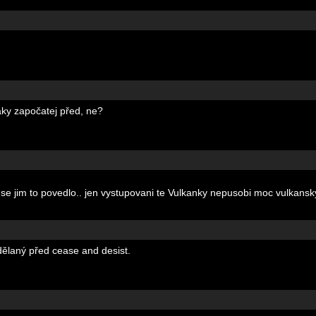
taky započatej před, ne?
se jim to povedlo.. jen vystupovani te Vulkanky nepusobi moc vulkansk
zdělaný před cease and desist.