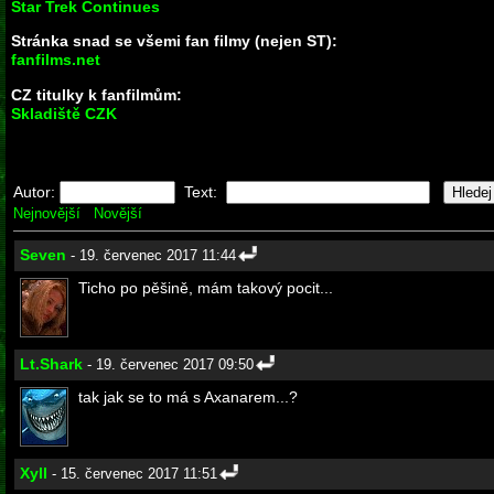
Star Trek Continues
Stránka snad se všemi fan filmy (nejen ST):
fanfilms.net
CZ titulky k fanfilmům:
Skladiště CZK
Autor:
Text:
Nejnovější
Novější
Seven
- 19. červenec 2017 11:44
Ticho po pěšině, mám takový pocit...
Lt.Shark
- 19. červenec 2017 09:50
tak jak se to má s Axanarem...?
Xyll
- 15. červenec 2017 11:51