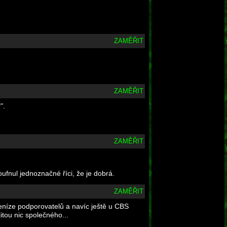
ZAMĚŘIT
ZAMĚŘIT
".
ZAMĚŘIT
oufnul jednoznačné říci, že je dobrá.
ZAMĚŘIT
eníze podporovatelů a navíc ještě u CBS
tou nic společného...