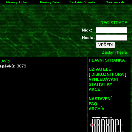
Memory Alpha
Memory Beta
Ex Astris Scientia
Treknews.de
REGISTRACE
Nick:
Heslo:
Zaslání hesla
HLAVNÍ STRÁNKA
:
AVip
íspěvků:
3079
UŽIVATELÉ
[
DISKUZNÍ FÓRA
]
VYHLEDÁVÁNÍ
STATISTIKY
AKCE
NASTAVENÍ
FAQ
ARCHÍV