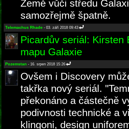
Země vůči středu Galaxie
samozřejmě špatně.
Telemachus Rhade
- 03. září 2018 09:43
Picardův seriál: Kirsten
mapu Galaxie
Pozemstan
- 16. srpen 2018 15:26
Ovšem i Discovery může
takřka nový seriál. "Tem
překonáno a částečně vy
podivnosti technické a v
klingoni, design uniforem