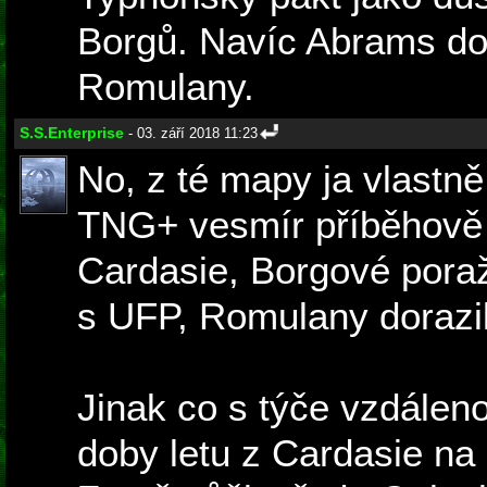
Borgů. Navíc Abrams do
Romulany.
S.S.Enterprise
- 03. září 2018 11:23
No, z té mapy ja vlastně
TNG+ vesmír příběhově 
Cardasie, Borgové poraže
s UFP, Romulany dorazi
Jinak co s týče vzdálen
doby letu z Cardasie na