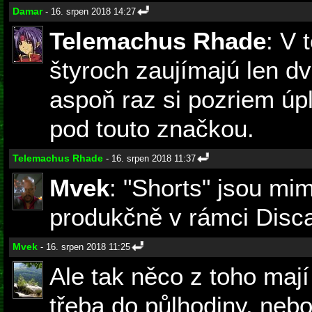
Damar
- 16. srpen 2018 14:27
Telemachus Rhade
: V 
štyroch zaujímajú len d
aspoň raz si pozriem úp
pod touto značkou.
Telemachus Rhade
- 16. srpen 2018 11:37
Mvek
: "Shorts" jsou mim
produkčně v rámci Disc
Mvek
- 16. srpen 2018 11:25
Ale tak něco z toho mají
třeba do půlhodiny, nebo