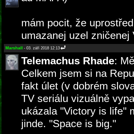
mám pocit, že uprostřed
umazanej uzel zničenej
Marshall
- 03. září 2018 12:13
Telemachus Rhade
: Mě
Celkem jsem si na Repub
fakt úlet (v dobrém slov
TV seriálu vizuálně vypa
ukázala "Victory is life" 
jinde. "Space is big."