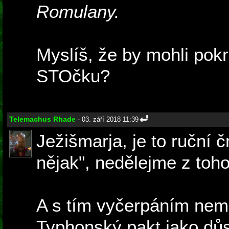
Romulany.
Myslíš, že by mohli pokr
STOčku?
Telemachus Rhade
- 03. září 2018 11:39
Ježišmarja, je to ruční 
nějak", nedělejme z toho
A s tím vyčerpáním nem
Typhonský pakt jako dů