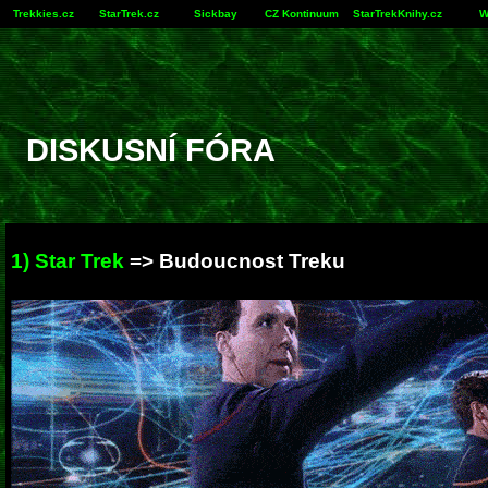
Trekkies.cz
StarTrek.cz
Sickbay
CZ Kontinuum
StarTrekKnihy.cz
W
DISKUSNÍ FÓRA
1) Star Trek
=> Budoucnost Treku