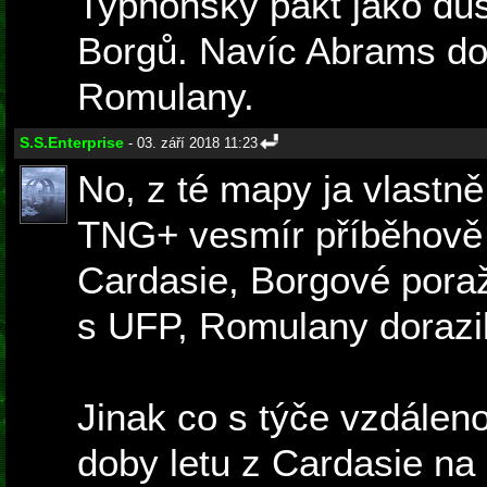
Typhonský pakt jako dů
Borgů. Navíc Abrams do
Romulany.
S.S.Enterprise
- 03. září 2018 11:23
No, z té mapy ja vlastně
TNG+ vesmír příběhově 
Cardasie, Borgové poraže
s UFP, Romulany dorazi
Jinak co s týče vzdálen
doby letu z Cardasie na