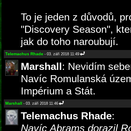
To je jeden z důvodů, p
"Discovery Season", kte
jak do toho naroubují.
Telemachus Rhade
- 03. září 2018 11:49
Marshall
: Nevidím sebe
Navíc Romulanská území
Impérium a Stát.
Marshall
- 03. září 2018 11:46
Telemachus Rhade
:
Navíc Abrams dorazil R