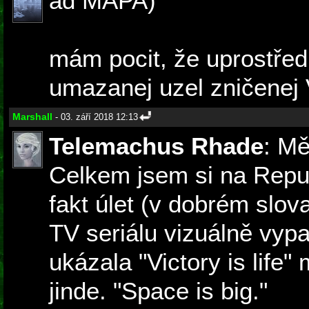
ad MAPA)
mám pocit, že uprostřed
umazanej uzel zničenej
Marshall
- 03. září 2018 12:13
Telemachus Rhade
: Mě
Celkem jsem si na Repub
fakt úlet (v dobrém slov
TV seriálu vizuálně vypa
ukázala "Victory is life" 
jinde. "Space is big."