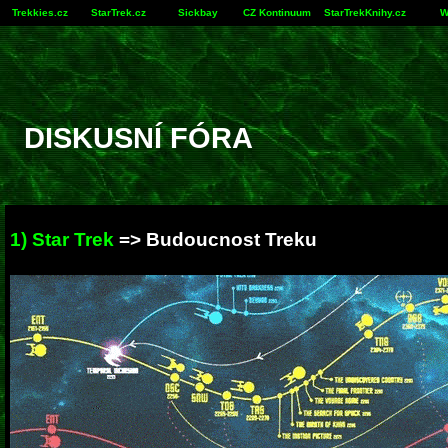
Trekkies.cz
StarTrek.cz
Sickbay
CZ Kontinuum
StarTrekKnihy.cz
W
DISKUSNÍ FÓRA
1) Star Trek
=> Budoucnost Treku