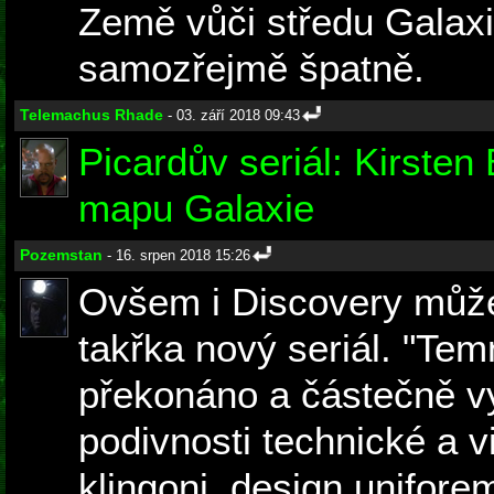
Země vůči středu Galaxie
samozřejmě špatně.
Telemachus Rhade
- 03. září 2018 09:43
Picardův seriál: Kirsten
mapu Galaxie
Pozemstan
- 16. srpen 2018 15:26
Ovšem i Discovery může
takřka nový seriál. "Tem
překonáno a částečně vy
podivnosti technické a v
klingoni, design uniforem