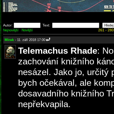
Autor:
Text:
261 - 280
Nejnovější
Novější
Mirak
- 11. září 2018 17:00
Telemachus Rhade
: No
zachování knižního kán
nesázel. Jako jo, určitý
bych očekával, ale komp
dosavadního knižního T
nepřekvapila.