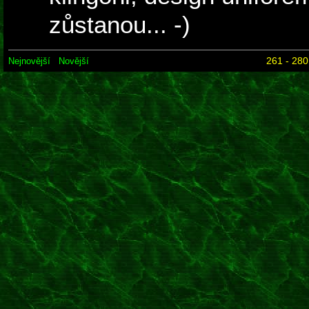
zůstanou... -)
261 - 280
Nejnovější
Novější