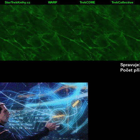
StarTrekKnihy.cz
WARP
TrekCORE
TrekCollective
Spravuje
Počet př