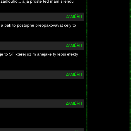
zadlouho... a ja proste ted mam silenou
ZAMĚŘIT
se a pak to postupně přeopakovávat celý to
ZAMĚŘIT
 to ST kterej uz m anejake ty lepsi efekty
ZAMĚŘIT
ZAMĚŘIT