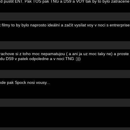
ted pustit ENT. Pak TOS pak TNG a DS9 a VOY tak by to bylo zatracene 
filmy to by bylo naprosto ideální a začít vysílat voy v noci s entrerpri
ove si z toho moc nepamatujou ( a ani ja uz moc taky ne) a proste je
avdu DS9 v patek odpoledne a v noci TNG :)))
 kde pak Spock nosi vousy...