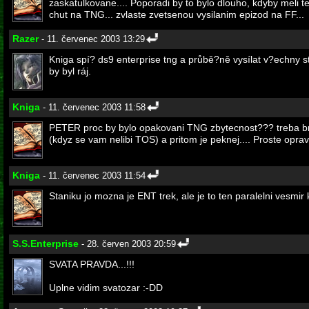
zaskatulkovane.... Poporadi by to bylo dlouho, kdyby meli 
chut na TNG... zvlaste zvetsenou vysilanim epizod na FF...
Razer
- 11. červenec 2003 13:29
Kniga spí? ds9 enterprise tng a průbě?ně vysílat v?echny st 
by byl ráj.
Kniga
- 11. červenec 2003 11:58
PETER proc by bylo opakovani TNG zbytecnost??? treba brach
(kdyz se vam nelibi TOS) a pritom je peknej.... Proste opr
Kniga
- 11. červenec 2003 11:54
Staniku jo mozna je ENT trek, ale je to ten paralelni vesmir
S.S.Enterprise
- 28. červen 2003 20:59
SVATA PRAVDA...!!!
Uplne vidim svatozar :-DD