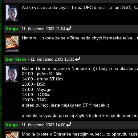
Ale to vis ze se da chytit. Treba UPC direct - je tam Sat1, K
Kniga
- 11. červenec 2003 21:04
Hmmm ... skoda ze se v Brne neda chytit Nemecka telka... t
Ben Sisko
- 11. červenec 2003 15:33
Razer: Hmmm, nejsme v Nemecku :))) Tady je na ukazku j
02:00 - jeden ST film
14:00 - druhy ST film
16:00 - DS9
17:00 - Voyager
18:00 - TOSka
19:00 - TNG
a pred pulnoci jeste nejaky ten ST filmecek :)
a takhle to vypada po celej zbytek tejdne + v patek premierov
Kniga
- 11. červenec 2003 14:00
Mno ja proste o Entrprise nestojim vubec... to opravdu rads