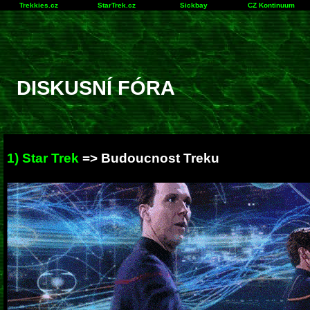
Trekkies.cz
StarTrek.cz
Sickbay
CZ Kontinuum
DISKUSNÍ FÓRA
1) Star Trek
=> Budoucnost Treku