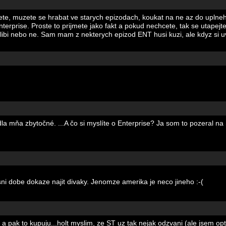
hcete, muzete se hrabat ve starych epizodach, koukat na ne az do uplneho
 Enterprise. Proste to prijmete jako fakt a pokud nechcete, tak se utape
 libi nebo ne. Sam mam z nekterych epizod ENT husi kuzi, ale kdyz si u
a mňa zbytočné. ...A čo si myslíte o Enterprise? Ja som to pozeral na
i dobe dokaze najit divaky. Jenomze amerika je neco jineho :-(
VD a pak to kupuju...holt myslim, ze ST uz tak nejak odzvani (ale jsem o