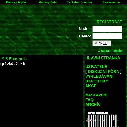
Memory Alpha
Memory Beta
Ex Astris Scientia
Treknews.de
REGISTRACE
Nick:
Heslo:
Zaslání hesla
HLAVNÍ STRÁNKA
:
S.S.Enterprise
íspěvků:
2945
UŽIVATELÉ
[
DISKUZNÍ FÓRA
]
VYHLEDÁVÁNÍ
STATISTIKY
AKCE
NASTAVENÍ
FAQ
ARCHÍV