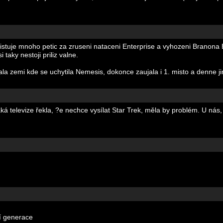
existuje mnoho petic za zruseni nataceni Enterprise a vyhozeni Branona 
 taky nestoji priliz valne.
ala zemi kde se uchytila Nemesis, dokonce zaujala i 1. misto a denne j
á televize řekla, ?e nechce vysílat Star Trek, měla by problém. U nás,
í generace