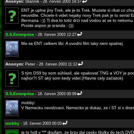
Anonym:
Stannik
- 28. červen 2003 19:37
ENT je uplne jiny Trek, ale je to Trek. Muzete si rikat co c
neuvidite. Chcete-li videt nejaky novy Trek pak je tu serial
Bermana :-)) Ti dva to totiz drzi nad vodou at se to nekomu
Proste aspon je sranda :-)))
S.S.Enterprise
- 28. červen 2003 12:27
Me se ENT celkem libi. A uvodni film taky neni spatnej.
Anonym:
Peter
- 28. červen 2003 11:12
S tým DS9 by som súhlasil, ale opakovať TNG a VOY je podl
najhor?í ST aký som kedy videl.(Hlavne cely začiatok)
S.S.Enterprise
- 18. červen 2003 00:09
mobby:
V Nemecku neodzvani. Nemecko je dukaz, ze i ST si v dnesn
mobby
- 18. červen 2003 00:03
je to holt v *** doufam, ze brzy daj cesky titulky do tech D