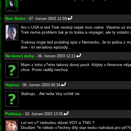
Ben Sisko
- 07. červen 2003 12:59
Ani v USA si ted Trek nestoji nejak moc valne. Vlastne uz 
Trek nema problem tak je to toska a voyager, ale ty ostatni si
Trekovy orgie ted probihaj spis v Nemecku. Je to jedna z m
dve - tri serialovy epizody...
Na konci duhy
- 06. červen 2003 12:21
Mám z toho v?eho takový divný pocit. Kdyby v Americe nějak
chce. Proto raději nechce.
Vopruz
- 06. červen 2003 00:34
Stahuju... Ale teda Voy určitě ne.
Polinius
- 02. červen 2003 13:55
Lol oni u? nebudou dávat VOY a TNG ?
Doufám ?e někdo v?echny díly star-treku nahrává pro pří?t