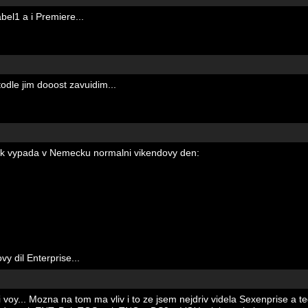
abel1 a i Premiere...
odle jim dooost zavuidim...
ak vypada v Nemecku normalni vikendovy den:
y dil Enterprise...
i voy... Mozna na tom ma vliv i to ze jsem nejdriv videla Sexenprise a t