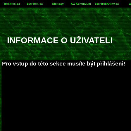
Trekkies.cz
StarTrek.cz
Sickbay
CZ Kontinuum
StarTrekKnihy.cz
W
INFORMACE O UŽIVATELI
Pro vstup do této sekce musíte být přihlášeni!