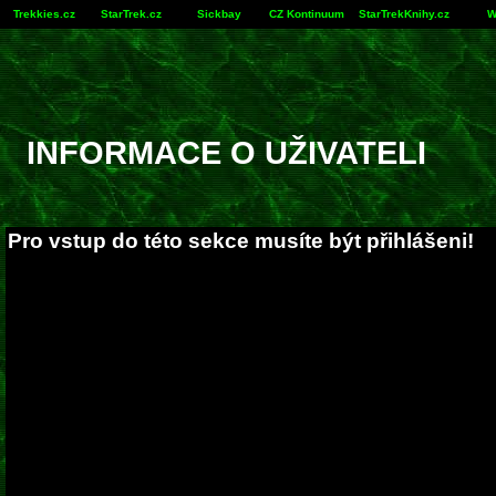
Trekkies.cz
StarTrek.cz
Sickbay
CZ Kontinuum
StarTrekKnihy.cz
W
INFORMACE O UŽIVATELI
Pro vstup do této sekce musíte být přihlášeni!