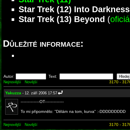
Star Trek (12) Into Darkness
Star Trek (13) Beyond
(
ofici
Důležité informace:
Autor:
Text:
3170 - 317
Nejnovější
Novější
Yakuzza
- 12. září 2006 17:57
-------------OT-------------
To mi připomnělo: "Dělám na tom, kurva" :-DDDDDDDDD
3170 - 317
Nejnovější
Novější