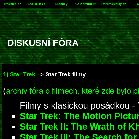
Trekkies.cz
StarTrek.cz
Sickbay
CZ Kontinuum
StarTrekKnihy.cz
W
DISKUSNÍ FÓRA
1) Star Trek
=>
Star Trek filmy
(
archiv fóra o filmech, které zde bylo p
Filmy s klasickou posádkou -
Star Trek: The Motion Pictu
Star Trek II: The Wrath of K
Star Trek III: The Search fo