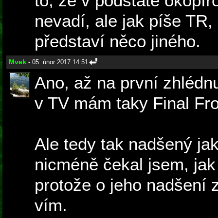
to, že v podstatě okopír
nevadí, ale jak píše TR
představí něco jiného.
Mvek
- 05. únor 2017 14:51
Ano, až na první zhlédnu
v TV mám taky Final Fron
Ale tedy tak nadšený ja
nicméně čekal jsem, jak
protože o jeho nadšení z
vím.