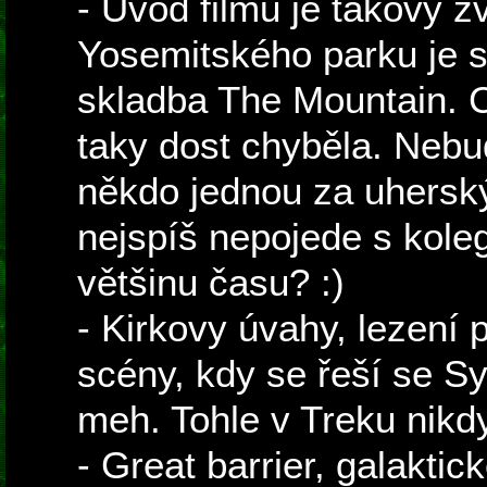
- Úvod filmu je takový zv
Yosemitského parku je s
skladba The Mountain. 
taky dost chyběla. Nebu
někdo jednou za uherský
nejspíš nepojede s koleg
většinu času? :)
- Kirkovy úvahy, lezení p
scény, kdy se řeší se Sy
meh. Tohle v Treku nikd
- Great barrier, galaktic