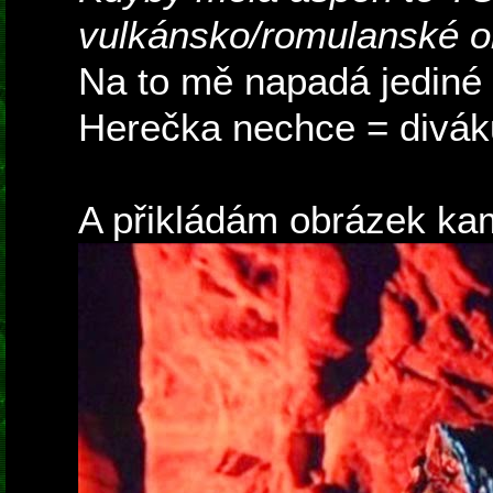
vulkánsko/romulanské ob
Na to mě napadá jediné 
Herečka nechce = divák
A přikládám obrázek ka