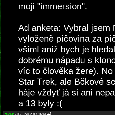
moji "immersion".
Ad anketa: Vybral jsem 
vyloženě píčovina za pí
všiml aniž bych je hleda
dobrému nápadu s klon
víc to člověka žere). No
Star Trek, ale Bčkové sc
háje vždyť já si ani nep
a 13 byly :(
Mvek
- 05. únor 2017 16:41