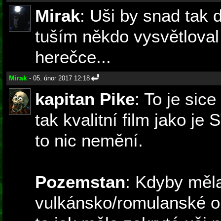
Mirak
: Uši by snad tak d
tuším někdo vysvětloval 
herečce...
Mirak
- 05. únor 2017 12:18
kapitan Pike
: To je sice
tak kvalitní film jako je 
to nic nemění.
Pozemstan
: Kdyby měl
vulkánsko/romulanské obo