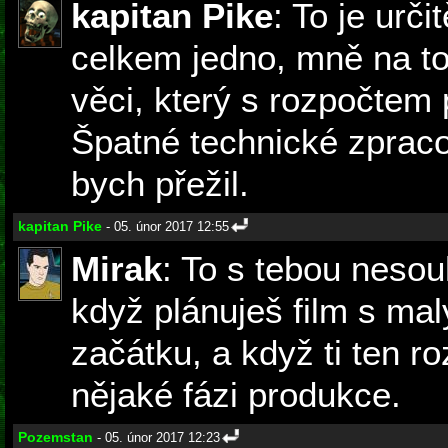
kapitan Pike
: To je urči
celkem jedno, mně na to 
věci, který s rozpočtem 
Špatné technické zpraco
bych přežil.
kapitan Pike
- 05. únor 2017 12:55
Mirak
: To s tebou nesou
když plánuješ film s ma
začátku, a když ti ten r
nějaké fázi produkce.
Pozemstan
- 05. únor 2017 12:23