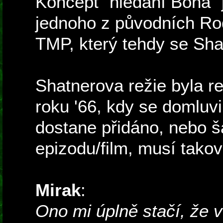
Koncept "hledání Boha" 
jednoho z původních Ro
TMP, který tehdy se Sha
Shatnerova režie byla r
roku '66, kdy se domluvi
dostane přidáno, nebo š
epizodu/film, musí takov
Mirak
:
Ono mi úplně stačí, že 