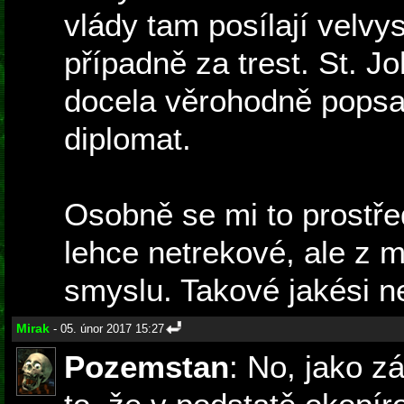
vlády tam posílají velvy
případně za trest. St. J
docela věrohodně popsa
diplomat.
Osobně se mi to prostřed
lehce netrekové, ale z
smyslu. Takové jakési n
Mirak
- 05. únor 2017 15:27
Pozemstan
: No, jako z