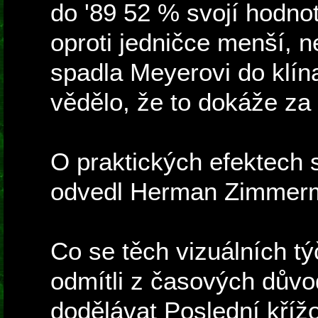
do '89 52 % svojí hodnot
oproti jedničce menší, n
spadla Meyerovi do klín
vědělo, že to dokáže za
O praktických efektech 
odvedl Herman Zimmerm
Co se těch vizuálních tý
odmítli z časových důvod
dodělávat Poslední kříž