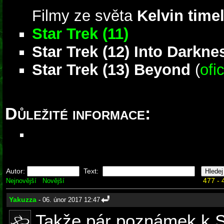
Filmy ze světa
Kelvin time
Star Trek (11)
Star Trek (12) Into Darkne
Star Trek (13) Beyond
(
ofi
Důležité informace:
Autor:
Text:
477 - 
Nejnovější
Novější
Yakuzza
- 06. únor 2017 12:47
Takže pár poznámek k 