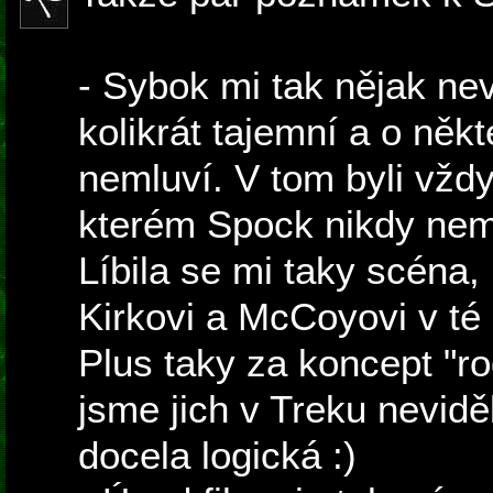
- Sybok mi tak nějak nev
kolikrát tajemní a o ně
nemluví. V tom byli vždy
kterém Spock nikdy neml
Líbila se mi taky scéna
Kirkovi a McCoyovi v té
Plus taky za koncept "r
jsme jich v Treku neviděl
docela logická :)