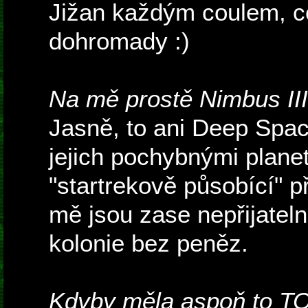
Jižan každým coulem, co
dohromady :)
Na mě prostě Nimbus III
Jasně, to ani Deep Spac
jejich pochybnými plane
"startrekově působící" p
mě jsou zase nepřijatel
kolonie bez peněz.
Kdyby měla aspoň to T