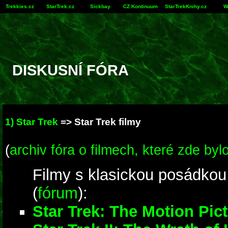
Trekkies.cz
StarTrek.cz
Sickbay
CZ Kontinuum
StarTrekKnihy.cz
W
DISKUSNÍ FÓRA
1) Star Trek
=>
Star Trek filmy
(
archiv fóra o filmech, které zde byl
Filmy s klasickou posádkou
(
fórum
):
Star Trek: The Motion Pic