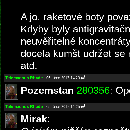
A jo, raketové boty pova
Kdyby byly antigravitačn
neuvěřitelné koncentráty
docela kumšt udržet se 
atd.
Telemachus Rhade
- 05. únor 2017 14:29
Pozemstan
280356
: Op
Telemachus Rhade
- 05. únor 2017 14:25
Mirak
: