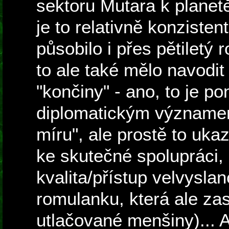
sektoru Mutara k planet
je to relativně konzisten
působilo i přes pětiletý r
to ale také mělo navodi
"končiny" - ano, to je p
diplomatickým významem
míru", ale prostě to uka
ke skutečné spolupráci,
kvalita/přístup velvysla
romulanku, která ale za
utlačované menšiny)... 