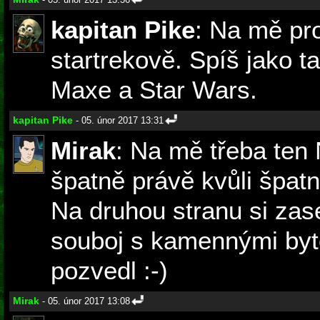
kapitan Pike
: Na mě pro
startrekově. Spíš jako 
Maxe a Star Wars.
kapitan Pike
- 05. únor 2017 13:31
Mirak
: Na mě třeba ten 
špatně právě kvůli špat
Na druhou stranu si zas
souboj s kamennými byto
pozvedl :-)
Mirak
- 05. únor 2017 13:08