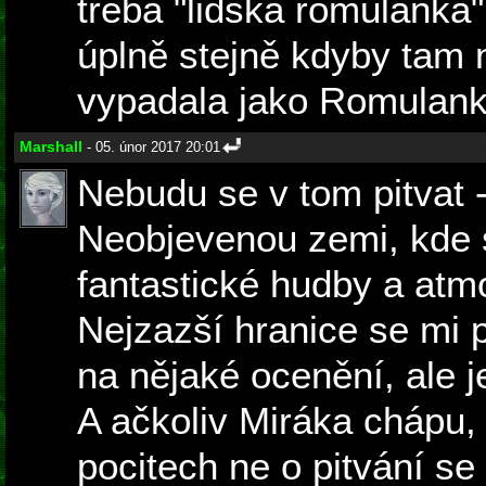
třeba "lidská romulanka"
úplně stejně kdyby tam
vypadala jako Romulank
Marshall
- 05. únor 2017 20:01
Nebudu se v tom pitvat 
Neobjevenou zemi, kde s
fantastické hudby a atmo
Nejzazší hranice se mi pr
na nějaké ocenění, ale je
A ačkoliv Miráka chápu, 
pocitech ne o pitvání se 