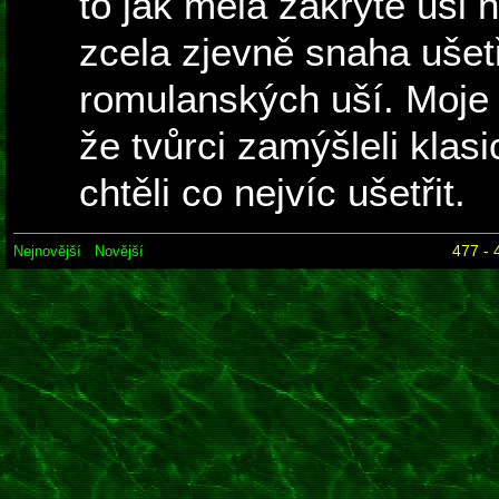
to jak měla zakryté uši 
zcela zjevně snaha ušetř
romulanských uší. Moje
že tvůrci zamýšleli kla
chtěli co nejvíc ušetřit.
477 - 
Nejnovější
Novější