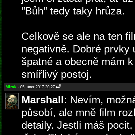
"Bůh" tedy taky hrůza.
Celkově se ale na ten f
negativně. Dobré prvky 
špatné a obecně mám k f
smířlivý postoj.
Mirak
- 05. únor 2017 20:27
Marshall
: Nevím, možná
působí, ale mně film ro
detaily. Jestli máš pocit