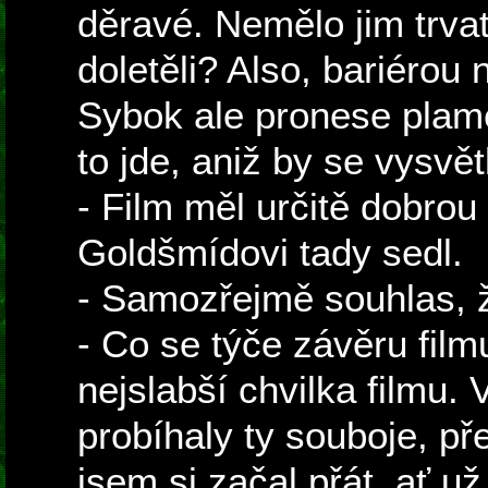
děravé. Nemělo jim trvat
doletěli? Also, bariérou 
Sybok ale pronese plam
to jde, aniž by se vysvět
- Film měl určitě dobrou
Goldšmídovi tady sedl.
- Samozřejmě souhlas, ž
- Co se týče závěru film
nejslabší chvilka filmu
probíhaly ty souboje, př
jsem si začal přát, ať už