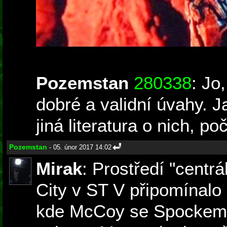
Pozemstan
280338
: Jo
dobré a validní úvahy. 
jiná literatura o nich, po
Pozemstan
- 05. únor 2017 14:02
Mirak
: Prostředí "centrá
City v ST V připomínalo
kde McCoy se Spockem v