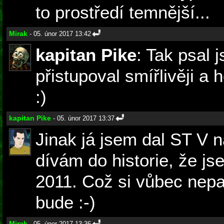
to prostředí temnější...
Mirak
- 05. únor 2017 13:42
kapitan Pike
: Tak psal 
přistupoval smířlivěji 
:)
kapitan Pike
- 05. únor 2017 13:37
Jinak já jsem dal ST V 
dívám do historie, že js
2011. Což si vůbec nepam
bude :-)
Mirak
- 05. únor 2017 13:36