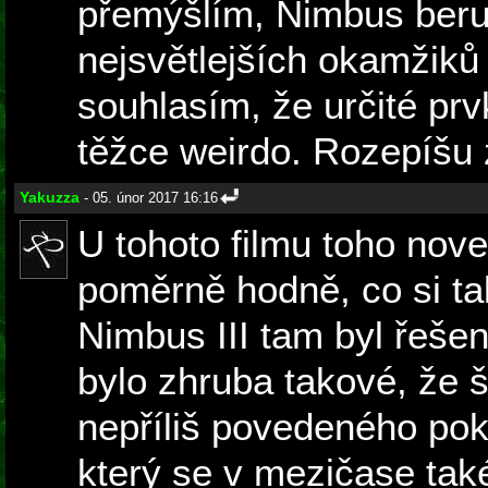
přemýšlím, Nimbus beru
nejsvětlejších okamžiků 
souhlasím, že určité prv
těžce weirdo. Rozepíšu z
Yakuzza
- 05. únor 2017 16:16
U tohoto filmu toho nov
poměrně hodně, co si ta
Nimbus III tam byl řeše
bylo zhruba takové, že 
nepříliš povedeného pok
který se v mezičase tak