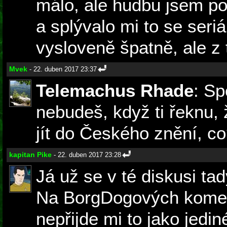
málo, ale hudbu jsem po
a splývalo mi to se seriá
vysloveně špatně, ale z 
Mvek
- 22. duben 2017 23:37
Telemachus Rhade
: Sp
nebudeš, když ti řeknu, 
jít do Českého znění, co
kapitan Pike
- 22. duben 2017 23:28
Já už se v té diskusi tad
Na BorgDogových koment
nepřijde mi to jako jedi