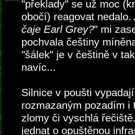
"překlady" se už moc (
obočí) reagovat nedalo. 
čaje Earl Grey?
" mi zas
pochvala češtiny míněna
"šálek" je v češtině v t
navíc...
Silnice v poušti vypada
rozmazaným pozadím i t
zlomy či vyschlá řečiště
jednat o opuštěnou infra