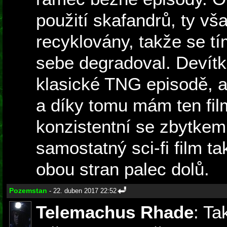
použití skafandrů, ty vš
recyklovány, takže se t
sebe degradoval. Devítk
klasické TNG episodě, al
a díky tomu mám ten fil
konzistentní se zbytkem
samostatný sci-fi film ta
obou stran palec dolů.
Pozemstan
- 22. duben 2017 22:52
Telemachus Rhade
: Ta