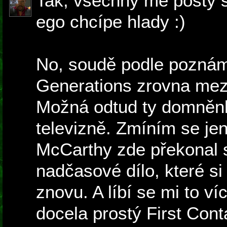
Tak, všechny mé posty 
ego chcípe hlady :)
No, soudě podle poznáme
Generations zrovna mez
Možná odtud ty domněnk
televizně. Zmíním se je
McCarthy zde překonal s
nadčasové dílo, které s
znovu. A líbí se mi to v
docela prostý First Cont