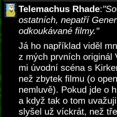
Telemachus Rhade
:
"So
ostatních, nepatří Gene
odkoukávané filmy."
Já ho například viděl mn
z mých prvních originál
mi úvodní scéna s Kirke
než zbytek filmu (o openi
nemluvě). Pokud jde o 
a když tak o tom uvažuj
slyšel už víckrát, než 