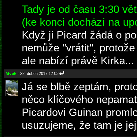
Tady je od času 3:30 vět
(ke konci dochází na up
Když ji Picard žádá o p
nemůže "vrátit", protože
ale nabízí právě Kirka...
Mvek
- 22. duben 2017 12:03
Já se blbě zeptám, prot
něco klíčového nepamat
Picardovi Guinan proml
usuzujeme, že tam je jej