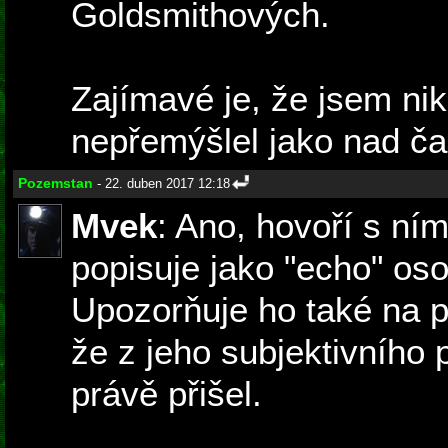
Goldsmithových.
Zajímavé je, že jsem n
nepřemýšlel jako nad č
Pozemstan
- 22. duben 2017 12:18
Mvek
: Ano, hovoří s ní
popisuje jako "echo" oso
Upozorňuje ho také na p
že z jeho subjektivního
právě přišel.