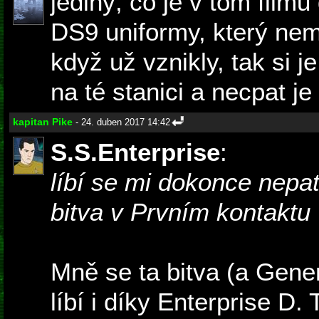
jediný, co je v tom film
DS9 uniformy, který nem
když už vznikly, tak si j
na té stanici a necpat je
kapitan Pike
- 24. duben 2017 14:42
S.S.Enterprise
:
líbí se mi dokonce nepa
bitva v Prvním kontaktu
Mně se ta bitva (a Gene
líbí i díky Enterprise D. 