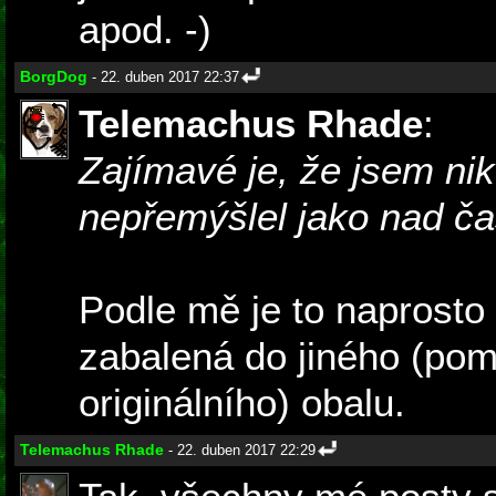
apod. -)
BorgDog
- 22. duben 2017 22:37
Telemachus Rhade
:
Zajímavé je, že jsem n
nepřemýšlel jako nad č
Podle mě je to naprosto
zabalená do jiného (po
originálního) obalu.
Telemachus Rhade
- 22. duben 2017 22:29