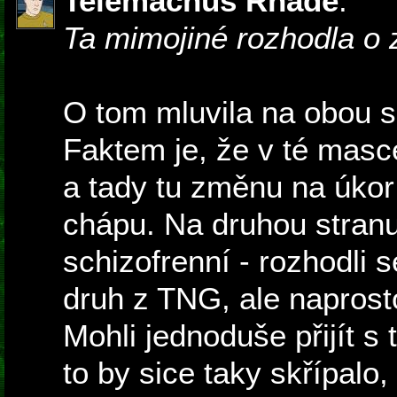
Telemachus Rhade
:
Ta mimojiné rozhodla o 
O tom mluvila na obou s
Faktem je, že v té masc
a tady tu změnu na úkor 
chápu. Na druhou stranu
schizofrenní - rozhodli 
druh z TNG, ale naprosto
Mohli jednoduše přijít s 
to by sice taky skřípalo,