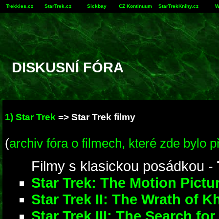
Trekkies.cz
StarTrek.cz
Sickbay
CZ Kontinuum
StarTrekKnihy.cz
W
DISKUSNÍ FÓRA
1) Star Trek
=>
Star Trek filmy
(
archiv fóra o filmech, které zde bylo p
Filmy s klasickou posádkou -
Star Trek: The Motion Pictu
Star Trek II: The Wrath of K
Star Trek III: The Search fo