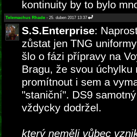
kontinuity by to bylo m
Telemachus Rhade
- 25. duben 2017 13:37
S.S.Enterprise
: Napros
zůstat jen TNG uniformy
šlo o fázi přípravy na Vo
Bragu, že svou úchylku
promítnout i sem a vyman
"staniční". DS9 samotný 
vždycky dodržel.
který neměli vůbec vzni