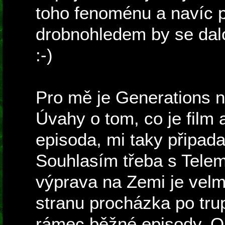
toho fenoménu a navíc
drobnohledem by se dalo
:-)
Pro mě je Generations ne
Úvahy o tom, co je film
episoda, mi taky připada
Souhlasím třeba s Tele
výprava na Zemi je velm
stranu procházka po tru
rámec běžné episody. On