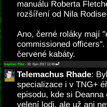
manuálu Roberta Fletche
rozšíření od Nila Rodis
Ano, černé roláky mají "
commissioned officers". 
červené kabáty.
kapitan Pike
- 30. říjen 2017 12:49
Telemachus Rhade
: By
specializace i v TNG+ éř
episodu, kde si Deanna 
velení lodi, ale už ani ne