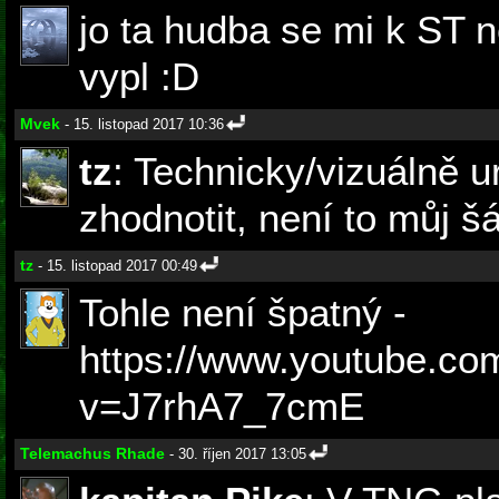
jo ta hudba se mi k ST 
vypl :D
Mvek
- 15. listopad 2017 10:36
tz
: Technicky/vizuálně u
zhodnotit, není to můj š
tz
- 15. listopad 2017 00:49
Tohle není špatný -
https://www.youtube.co
v=J7rhA7_7cmE
Telemachus Rhade
- 30. říjen 2017 13:05