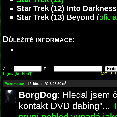
Star Trek (12) Into Darkness
Star Trek (13) Beyond
(
ofici
Důležité informace:
Autor:
Text:
327 - 346
Nejnovější
Novější
Pozemstan
- 12. březen 2018 23:50
BorgDog
: Hledal jsem 
kontakt DVD dabing"...
T
první pohled vypadá jako