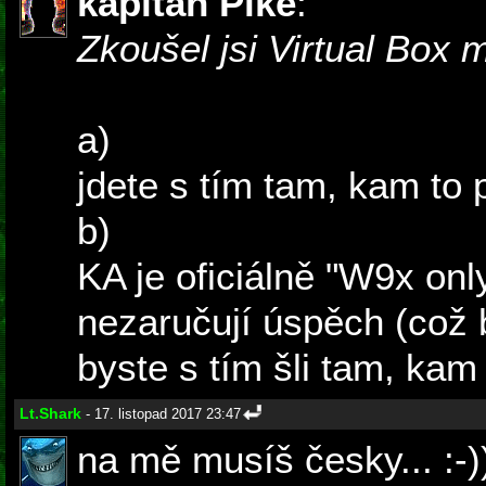
kapitan Pike
:
Zkoušel jsi Virtual Box
a)
jdete s tím tam, kam to p
b)
KA je oficiálně "W9x onl
nezaručují úspěch (což 
byste s tím šli tam, kam 
Lt.Shark
- 17. listopad 2017 23:47
na mě musíš česky... :-)