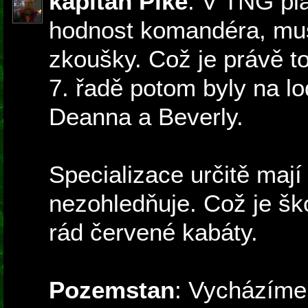
kapitan Pike
: V TNG pla
hodnost komandéra, musí
zkoušky. Což je právě t
7. řadě potom byly na lo
Deanna a Beverly.
Specializace určitě mají
nezohledňuje. Což je š
rád červené kabáty.
Pozemstan
: Vycházíme 