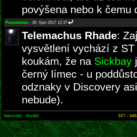
povýšena nebo k čemu d
Pozemstan
- 30. říjen 2017 12:37
Telemachus Rhade
: Za
vysvětlení vychází z ST
koukám, že na
Sickbay
j
černý límec - u poddůsto
odznaky v Discovery as
nebude).
327 - 346
Nejnovější
Novější