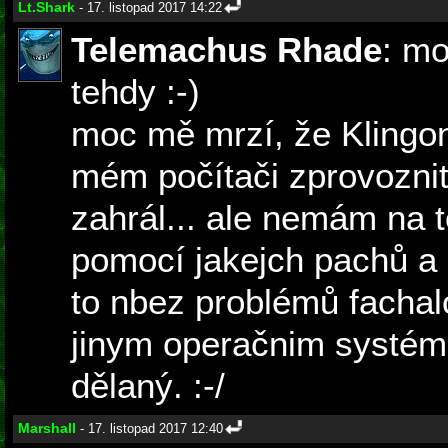
Lt.Shark
- 17. listopad 2017 14:22
Telemachus Rhade
: mo
tehdy :-)
moc mě mrzí, že Klingo
mém počítači zprovoznit.
zahrál... ale nemám na t
pomocí jakejch pachů a 
to nbez problémů fachal
jinym operačnim systému
dělaný. :-/
Marshall
- 17. listopad 2017 12:40