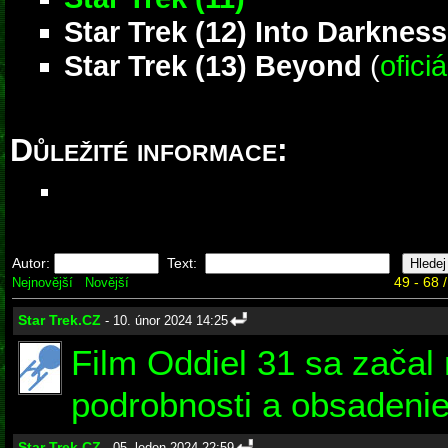
Star Trek (12) Into Darkness
Star Trek (13) Beyond
(
ofici
Důležité informace:
Autor:
Text:
49 - 68 
Nejnovější
Novější
Star Trek.CZ
- 10. únor 2024 14:25
Film Oddiel 31 sa začal
podrobnosti a obsadeni
Star Trek.CZ
- 05. leden 2024 22:59