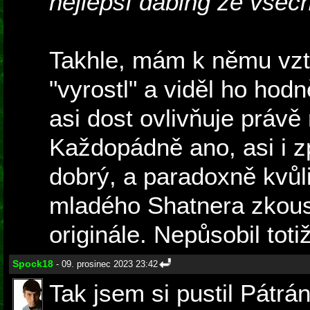
nejlepší dabing ze všec
Takhle, mám k němu vzt
"vyrostl" a viděl ho hodn
asi dost ovlivňuje právě 
Každopádně ano, asi i z
dobrý, a paradoxně kvůl
mladého Shatnera zkousl
originále. Nepůsobil toti
Spock18
- 09. prosinec 2023 23:42
Tak jsem si pustil Pátrá