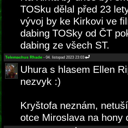
TOSku dělal před 23 lety
vývoj by ke Kirkovi ve 
dabing TOSky od ČT pok
dabing ze všech ST.
Telemachus Rhade
- 04. listopad 2023 23:03
Uhura s hlasem Ellen Ri
nezvyk :)
Kryštofa neznám, netuší
otce Miroslava na hony 