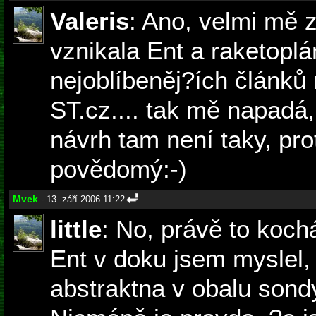
Valeris
: Ano, velmi mě z
vznikala Ent a raketoplá
nejoblíbeněj?ích článků 
ST.cz.... tak mě napadá, 
návrh tam není taky, pro
povědomý:-)
Mvek
- 13. září 2006 11:22
little
: No, právě to kochá
Ent v doku jsem myslel,
abstraktna v obalu sondy