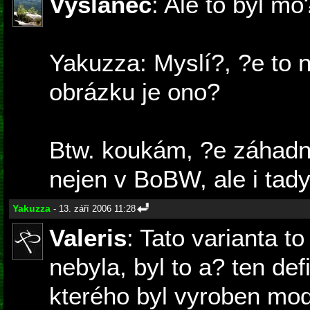
Vyslanec
: Ale to byl mo
Yakuzza: Myslí?, ?e to 
obrázku je ono?
Btw. koukám, ?e záhadná
nejen v BoBW, ale i tady.
Yakuzza
- 13. září 2006 11:28
Valeris
: Tato varianta 
nebyla, byl to a? ten def
kterého byl vyroben mode