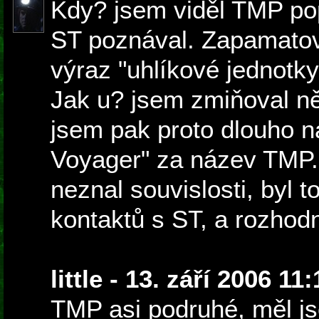
Kdy? jsem viděl TMP pop
ST poznával. Zapamatoval
výraz "uhlíkové jednotk
Jak u? jsem zmiňoval ně
jsem pak proto dlouho ná
Voyager" za název TMP. 
neznal souvislosti, byl 
kontaktů s ST, a rozhod
little - 13. září 2006 11:
TMP asi podruhé, měl j