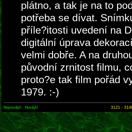
plátno, a tak je na to p
potřeba se dívat. Snímk
příle?itosti uvedení na 
digitální úprava dekorac
velmi dobře. A na druho
původní zrnitost filmu, 
proto?e tak film pořád v
1979. :-)
3121 - 314
Nejnovější
Novější