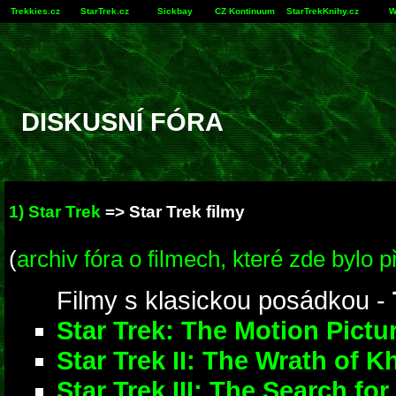
Trekkies.cz
StarTrek.cz
Sickbay
CZ Kontinuum
StarTrekKnihy.cz
W
DISKUSNÍ FÓRA
1) Star Trek
=>
Star Trek filmy
(
archiv fóra o filmech, které zde bylo p
Filmy s klasickou posádkou -
Star Trek: The Motion Pictu
Star Trek II: The Wrath of K
Star Trek III: The Search fo