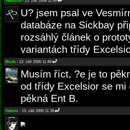
Yakuzza
- 13. září 2006 11:49
U? jsem psal ve Vesmírn
databáze na Sickbay př
rozsáhlý článek o protot
variantách třídy Excelsi
Mvek
- 13. září 2006 11:48
Musím říct, ?e je to pěk
od třídy Excelsior se mi 
pěkná Ent B.
Valeris
- 13. září 2006 11:39