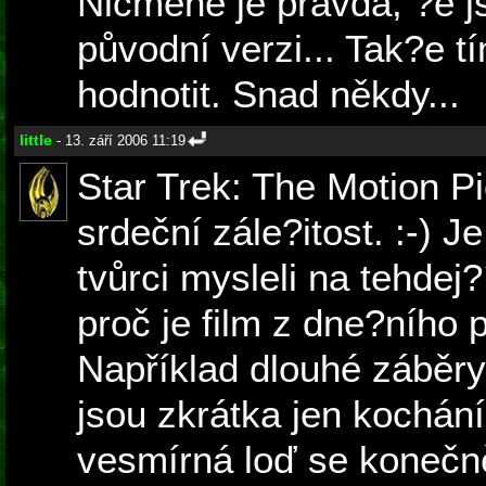
Nicméně je pravda, ?e 
původní verzi... Tak?e 
hodnotit. Snad někdy...
little
- 13. září 2006 11:19
Star Trek: The Motion Pi
srdeční zále?itost. :-) J
tvůrci mysleli na tehdej
proč je film z dne?ního 
Například dlouhé záběry
jsou zkrátka jen kochání
vesmírná loď se konečně