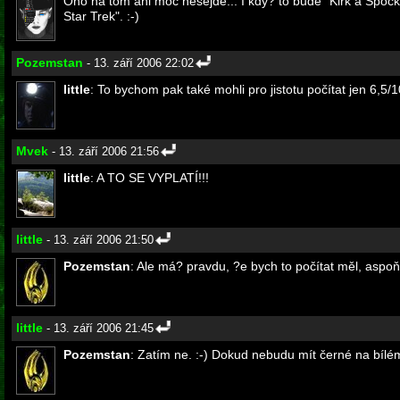
Ono na tom ani moc nesejde... I kdy? to bude "Kirk a Spock",
Star Trek". :-)
Pozemstan
- 13. září 2006 22:02
little
: To bychom pak také mohli pro jistotu počítat jen 6,5/10
Mvek
- 13. září 2006 21:56
little
: A TO SE VYPLATÍ!!!
little
- 13. září 2006 21:50
Pozemstan
: Ale má? pravdu, ?e bych to počítat měl, aspoň 
little
- 13. září 2006 21:45
Pozemstan
: Zatím ne. :-) Dokud nebudu mít černé na bílém,