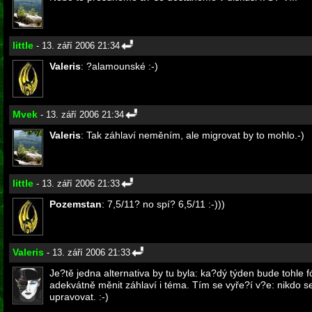
little
- 13. září 2006 21:34
Valeris
: ?alamounské :-)
Mvek
- 13. září 2006 21:34
Valeris
: Tak záhlaví neměním, ale migrovat by to mohlo.-)
little
- 13. září 2006 21:33
Pozemstan
: 7,5/11? no spí? 6,5/11 :-)))
Valeris
- 13. září 2006 21:33
Je?tě jedna alternativa by tu byla: ka?dý týden bude tohl
adekvátně měnit záhlaví i téma. Tím se vyře?í v?e: nikdo s
upravovat. :-)