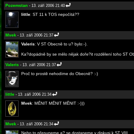
Pozemstan
- 13. září 2006 21:40
little
: ST 11 k TOS nepočítá??
Mvek
- 13. září 2006 21:37
Valeris
: V ST Obecně to u? bylo:-).
Ka?dopádně by se mělo nějak doře?it rozdělení toho ST O
Valeris
- 13. září 2006 21:37
Proč to prostě nehodíme do Obecně? :-)
little
- 13. září 2006 21:34
Mvek
: MĚNIT MĚNIT MĚNIT :-)))
Mvek
- 13. září 2006 21:34
Nebo to přesuneme a? se dostaneme v diskusi k ST VIII