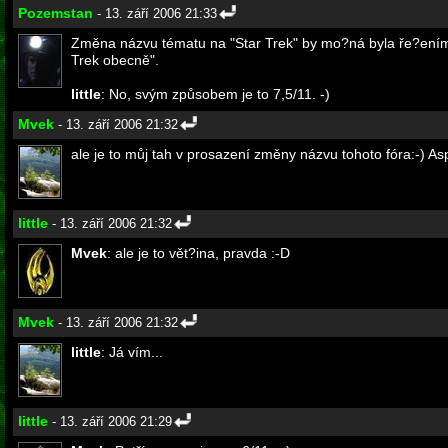
Pozemstan
- 13. září 2006 21:33
Změna názvu tématu na "Star Trek" by mo?ná byla ře?ením, 
Trek obecně".
little
: No, svým způsobem je to 7,5/11. -)
Mvek
- 13. září 2006 21:32
ale je to můj tah v prosazení změny názvu tohoto fóra:-) A
little
- 13. září 2006 21:32
Mvek
: ale je to vět?ina, pravda :-D
Mvek
- 13. září 2006 21:32
little
: Já vím...
little
- 13. září 2006 21:29