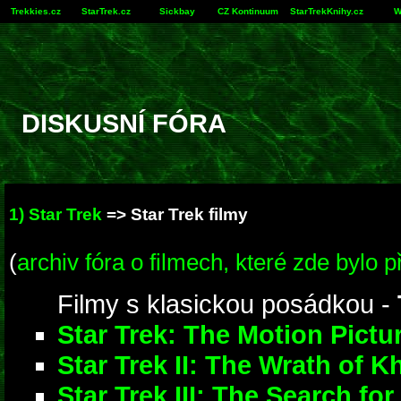
Trekkies.cz
StarTrek.cz
Sickbay
CZ Kontinuum
StarTrekKnihy.cz
W
DISKUSNÍ FÓRA
1) Star Trek
=>
Star Trek filmy
(
archiv fóra o filmech, které zde bylo p
Filmy s klasickou posádkou -
Star Trek: The Motion Pictu
Star Trek II: The Wrath of K
Star Trek III: The Search fo