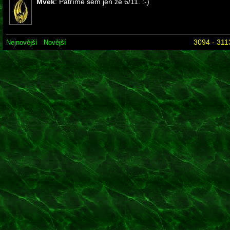
Mvek
: Patříme sem jen ze 6/11. :-)
3094 - 311
Nejnovější
Novější