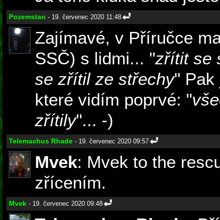
Pozemstan
- 19. červenec 2020 11:48
Zajímavé, v Příručce mají
SSČ) s lidmi... "
zřítit s
se zřítil ze střechy
" Pak 
které vidím poprvé: "
vše
zřítily
"... -)
Telemachus Rhade
- 19. červenec 2020 09:57
Mvek
: Mvek to the resc
zřícením.
Mvek
- 19. červenec 2020 09:48