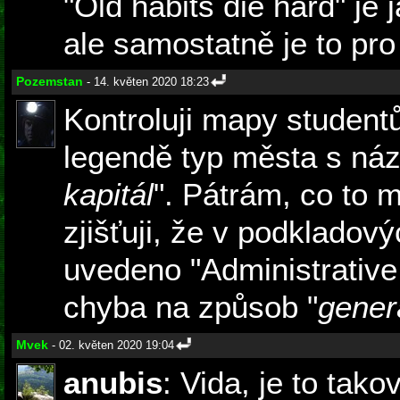
"Old habits die hard" je 
ale samostatně je to pro
Pozemstan
- 14. květen 2020 18:23
Kontroluji mapy student
legendě typ města s ná
kapitál
". Pátrám, co to
zjišťuji, že v podkladov
uvedeno "Administrative c
chyba na způsob "
gener
Mvek
- 02. květen 2020 19:04
anubis
: Vida, je to ta