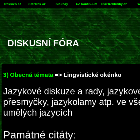
Trekkies.cz
StarTrek.cz
Sickbay
CZ Kontinuum
StarTrekKnihy.cz
W
DISKUSNÍ FÓRA
3) Obecná témata
=> Lingvistické okénko
Jazykové diskuze a rady, jazykové 
přesmyčky, jazykolamy atp. ve vš
umělých jazycích
Památné citáty
: