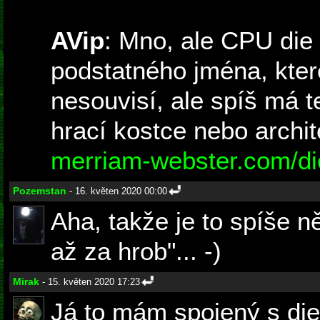
AVip
: Mno, ale CPU die
podstatného jména, kter
nesouvisí, ale spíš má t
hrací kostce nebo archit
merriam-webster.com/dic
Pozemstan
- 16. květen 2020 00:00
Aha, takže je to spíše n
až za hrob"... -)
Mirak
- 15. květen 2020 17:23
Já to mám spojený s die