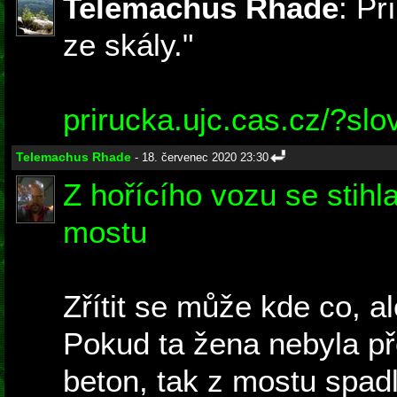
Telemachus Rhade
: Př
ze skály."
prirucka.ujc.cas.cz/?slov
Telemachus Rhade
- 18. červenec 2020 23:30
Z hořícího vozu se stihla
mostu
Zřítit se může kde co, al
Pokud ta žena nebyla p
beton, tak z mostu spadl