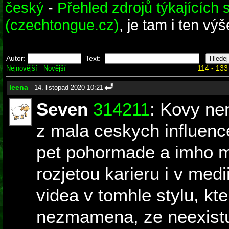
český
-
Přehled zdrojů týkajících 
(czechtongue.cz)
, je tam i ten výš
Autor:
Text:
114 - 133
Nejnovější
Novější
leena
- 14. listopad 2020 10:21
Seven
314211
: Kovy nen
z mala ceskych influenc
pet pohormade a imho 
rozjetou karieru i v med
videa v tomhle stylu, 
nezmamena, ze neexistu