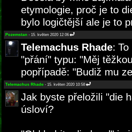
etymologie, proč je to d
bylo logičtější ale je to 
Pozemstan
- 15. květen 2020 12:06
Telemachus Rhade
: To
"přání" typu: "Měj těžko
popřípadě: "Budiž mu z
Telemachus Rhade
- 15. květen 2020 10:58
Jak byste přeložili "die
úsloví?