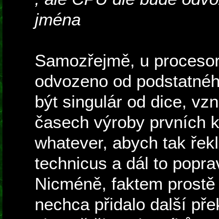
jména
Samozřejmě, u procesoru
odvozeno od podstatnéh
být singulár od dice, vz
časech výroby prvních k
whatever, abych tak řekl
technicus a dál to popr
Nicméně, faktem prostě 
nechca přidalo další př