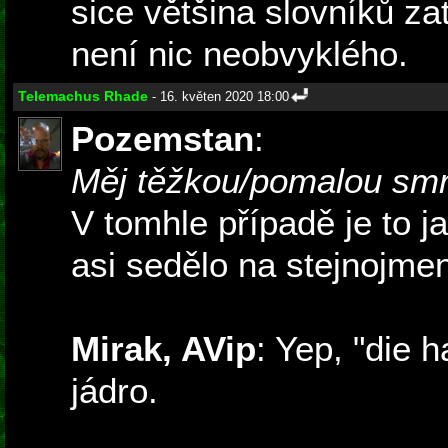
sice většina slovníků zat
není nic neobvyklého.
Telemachus Rhade
- 16. květen 2020 18:00
Pozemstan
:
Měj těžkou/pomalou smr
V tomhle případě je to j
asi sedělo na stejnojmen
Mirak, AVip
: Yep, "die h
jádro.