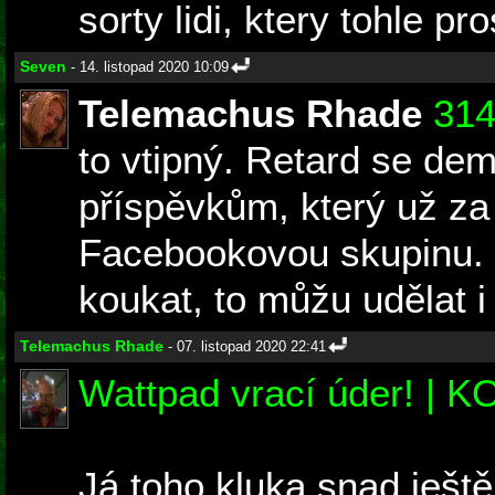
sorty lidi, ktery tohle pr
Seven
- 14. listopad 2020 10:09
Telemachus Rhade
31
to vtipný. Retard se de
příspěvkům, který už za
Facebookovou skupinu.
koukat, to můžu udělat 
Telemachus Rhade
- 07. listopad 2020 22:41
Wattpad vrací úder! | 
Já toho kluka snad ještě