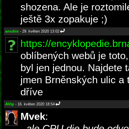
shozena. Ale je roztomil
ještě 3x zopakuje ;)
anubis
- 29. květen 2020 13:02
https://encyklopedie.brn
oblíbených webů je toto
byl jen jednou. Najdete
jmen Brněnských ulic a 
dříve
AVip
- 16. květen 2020 18:54
Mvek
:
, ale CPU die bude odv