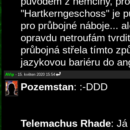
původem z němčiny, pro
"Hartkerngeschoss" je 
pro průbojné náboje... al
opravdu netroufám tvrdit
průbojná střela tímto z
jazykovou bariéru do angl
AVip
- 15. květen 2020 15:54
Pozemstan
: :-DDD
Telemachus Rhade
: Já