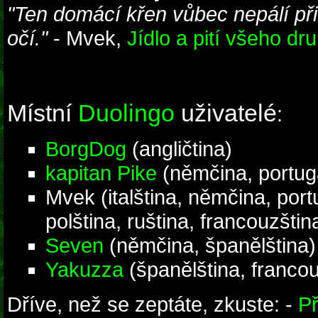
"Ten domácí křen vůbec nepálí při 
očí."
- Mvek,
Jídlo a pití všeho dr
Místní
Duolingo
uživatelé
:
BorgDog
(angličtina)
kapitan Pike
(němčina, portuga
Mvek (italština, němčina, port
polština, ruština, francouzštin
Seven
(němčina, španělština)
Yakuzza
(španělština, francou
Dříve, než se zeptáte, zkuste: -
Př