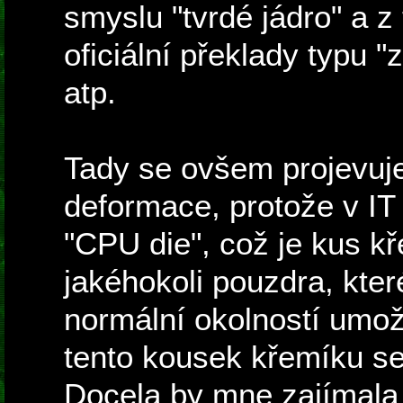
smyslu "tvrdé jádro" a z
oficiální překlady typu "z
atp.
Tady se ovšem projevuje
deformace, protože v I
"CPU die", což je kus k
jakéhokoli pouzdra, kte
normální okolností umo
tento kousek křemíku se
Docela by mne zajímala