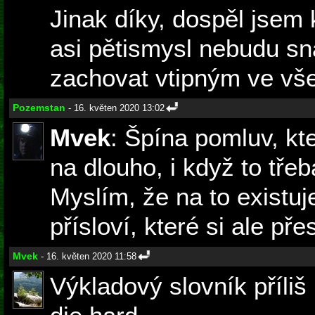
Jinak díky, dospěl jsem 
asi pětismysl nebudu sn
zachovat vtipným ve vš
Pozemstan
- 16. květen 2020 13:02
Mvek
: Špína pomluv, kt
na dlouho, i když to třeb
Myslím, že na to existuj
přísloví, které si ale p
Mvek
- 16. květen 2020 11:58
Výkladový slovník příli