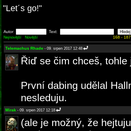
"Let´s go!"
Autor:
Text:
168 - 187
Nejnovější
Novější
Telemachus Rhade
- 09. srpen 2017 12:48
Řiď se čim chceš, tohle 
První dabing udělal Hall
nesleduju.
Mirak
- 09. srpen 2017 12:18
(ale je možný, že hejtuju