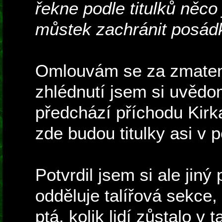
řekne podle titulků něc
můstek zachránit posád
Omlouvám se za zmaten
zhlédnutí jsem si uvědom
předchází příchodu Kirka
zde budou titulky asi v 
Potvrdil jsem si ale jiný
odděluje talířová sekce, 
ptá, kolik lidí zůstalo v 