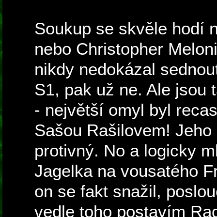
Soukup se skvěle hodí n
nebo Christopher Meloni
nikdy nedokázal sednout
S1, pak už ne. Ale jsou
- největší omyl byl reca
Sašou Rašilovem! Jeho 
protivný. No a logicky m
Jagelka na vousatého Fr
on se fakt snažil, poslou
vedle toho postavím Ra