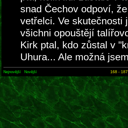
snad Čechov odpoví, že n
vetřelci. Ve skutečnosti j
všichni opouštějí talířov
Kirk ptal, kdo zůstal v "k
Uhura... Ale možná jsem 
168 - 187
Nejnovější
Novější