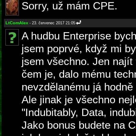
Sorry, už mám CPE.
LtComAlex
- 23. červenec 2017 21:05
A hudbu Enterprise bych
jsem poprvé, když mi byl
jsem všechno. Jen najít t
čem je, dalo mému tech
nevzdělanému já hodně 
Ale jinak je všechno nejl
"Indubitably, Data, indub
Jako bonus budete na 