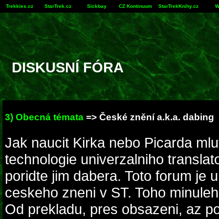
Trekkies.cz
StarTrek.cz
Sickbay
CZ Kontinuum
StarTrekKnihy.cz
W
DISKUSNÍ FÓRA
3) Obecná témata
=> České znění a.k.a. dabing
Jak naucit Kirka nebo Picarda mlu
technologie univerzalniho transla
poridte jim dabera. Toto forum je 
ceskeho zneni v ST. Toho minuleh
Od prekladu, pres obsazeni, az p