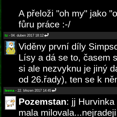
A přeloži "oh my" jako "
fůru práce :-/
tz
- 04. duben 2017 18:12
Viděny první díly Simp
Lísy a dá se to, časem 
si ale nezvyknu je jiný 
od 26.řady), ten se k n
leena
- 22. březen 2017 14:45
Pozemstan
: jj Hurvink
mala milovala...nejrade