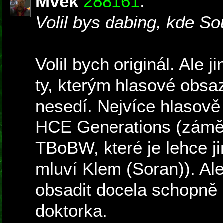
Mvek
288161
:
Volil bys dabing, kde S
Volil bych originál. Ale 
ty, kterým hlasové obs
nesedí. Nejvíce hlasově
HCE Generations (záměr
TBoBW, které je lehce j
mluví Klem (Soran)). Al
obsadit docela schopně 
doktorka.