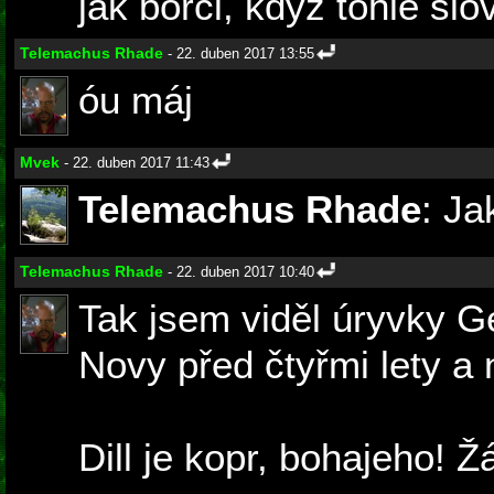
jak borci, když tohle sl
Telemachus Rhade
- 22. duben 2017 13:55
óu máj
Mvek
- 22. duben 2017 11:43
Telemachus Rhade
: J
Telemachus Rhade
- 22. duben 2017 10:40
Tak jsem viděl úryvky G
Novy před čtyřmi lety a 
Dill je kopr, bohajeho! Žá