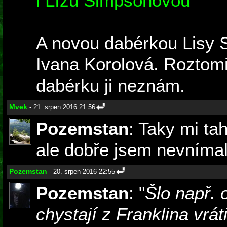
i Lízu Simpsonovou
A novou dabérkou Lisy S
Ivana Korolová. Roztomil
dabérku ji neznám.
Mvek
- 21. srpen 2016 21:56
Pozemstan
: Taky mi ta
ale dobře jsem nevnímal 
Pozemstan
- 20. srpen 2016 22:55
Pozemstan
: "
Šlo např. 
chystají z Franklina vrát