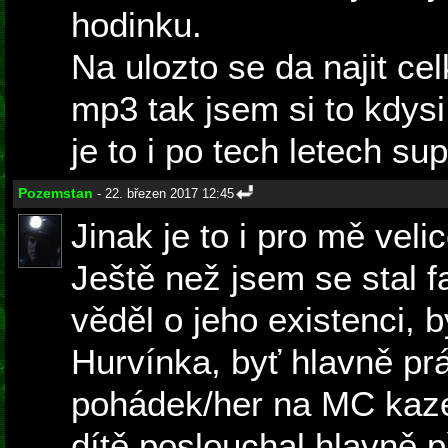
hodinku.
Na ulozto se da najit ce
mp3 tak jsem si to kdys
je to i po tech letech sup
Pozemstan
- 22. březen 2017 12:45
Jinak je to i pro mě vel
Ještě než jsem se stal
věděl o jeho existenci, 
Hurvínka, byť hlavně p
pohádek/her na MC kaze
dítě poslouchal hlavně 