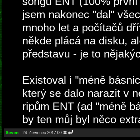
songu ENT (100% první 
jsem nakonec "dal" všech
mnoho let a počítačů dř
někde plácá na disku, al
představu - je to nějakýc
Existoval i "méně básnic
který se dalo narazit v n
ripům ENT (ad "méně bás
by ten můj byl něco extra
Seven
- 24. červenec 2017 00:30